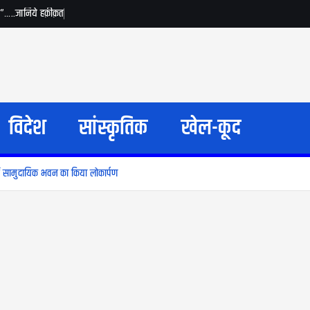
जय”…..जानिये हक़ीक़त
विदेश
सांस्कृतिक
खेल-कूद
 में सामुदायिक भवन का किया लोकार्पण