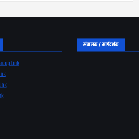
संचालक / मार्गदर्शक
roup Link
ink
Link
nk