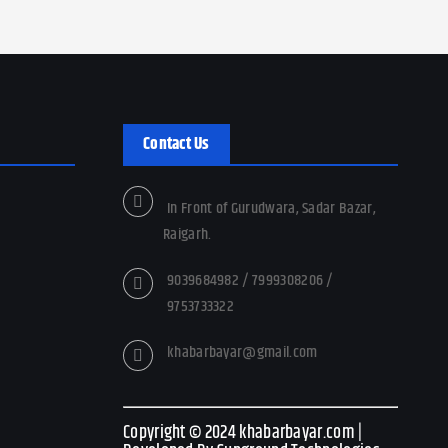
Contact Us
In Front of Gurudwara, Sadar Bazar,
Raigarh.
9039684982 / 7999308206 /
9753733322
khabarbayar@gmail.com
Copyright © 2024 khabarbayar.com |