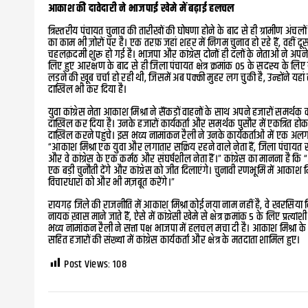
आकाश की दावेदारी ने भाजपाई खेमे में बढ़ाई हलचल
त्रिस्तरीय पंचायत चुनाव की तारीखों की घोषणा होने के बाद से ही ग्रामीण अंचलो
का काम भी ज़ोरों पर है। एक तरफ़ जहां शहर में निगम चुनाव हो रहे हैं, वहीं द
चहलक़दमी शुरू हो गई है। भाजपा और कांग्रेस दोनों ही दलों के नेताओं ने अपन
लिए हुए आरक्षण के बाद से ही जिला पंचायत क्षेत्र क्रमांक 05 के सदस्य के लिए 
लड़ने की ख़ूब चर्चा हो रही थी, जिसमें अब पक्की मुहर लग चुकी है, उन्होंने य
दाखिल भी कर दिया है।
युवा कांग्रेस नेता आकाश मिश्रा ने सैंकड़ों वाहनों के साथ अपने हजारों समर्थक 
दाख़िल कर दिया है। उनके हजारों कार्यकर्ता और समर्थक पुसौर में एकत्रित ह
दाख़िल करने पहुंचे। इस भव्य नामांकन रैली ने उनके कार्यकर्ताओं में एक अलग 
“आकाश मिश्रा एक युवा और लगातार सक्रिय रहने वाले नेता हैं, जिला पंचायत स
और वे कांग्रेस के एक कर्मठ और संघर्षशील नेता हैं।” कांग्रेस का मानना है क
एक बड़ी चुनौती देंगे और कांग्रेस को जीत दिलाएंगे। चुनावी रणभूमि में आकाश म
विचारधारा को और भी मज़बूत करेंगे।”
रायगढ़ जिले की राजनीति में आकाश मिश्रा कोई नया नाम नहीं है, वे खरसिया व
नायक ख़ास माने जाते हैं, ऐसे में कांग्रेसी खेमे से क्षेत्र क्रमांक 5 के लिए प
भव्य नामांकन रैली ने सत्ता पक्ष भाजपा में हलचल मचा दी है। आकाश मिश्रा के ना
सहित हजारों की संख्या में कांग्रेस कार्यकर्ता और क्षेत्र के मतदाता शामिल हुए।
Post Views:
108