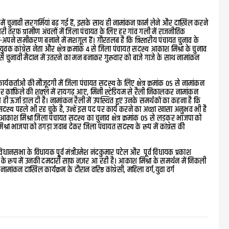
ं में चुनावी सरगर्मियां बढ़ गई हैं, इसके साथ ही नामांकन फ़ार्म लेने और दाख़िल करने
ूसरी तरफ़ ग्रामीण अंचलों में जिला पंचायत के लिए हर गांव गली में राजनीतिक
े-अपने समीकरण बनाने में मशग़ूल हैं। ग़ौरतलब है कि त्रिस्तरीय पंचायत चुनाव के
युवक कांग्रेस नेता और क्षेत्र क्रमांक 4 से जिला पंचायत सदस्य आकाश मिश्रा के चुनाव
हां से चुनावी मैदान में उतरने का मन बनाकर गुरूवार को बाजे गाजे के साथ नामांकन
कार्यकर्ताओं की मौजूदगी में जिला पंचायत सदस्य के लिए क्षेत्र क्रमांक 05 से नामांकन
ोकर काफ़िले की शक़्ल में रायगढ़ आए, मिनी स्टेडियम से रैली निकालकर नामांकन
ही ऊर्जा डाल दी है। नामांकन रैली में उपस्थित हुए उनके समर्थकों का कहना है कि
दस्य पहले भी रह चुके है, उन्हें इस पद पर कार्य करने का अच्छा खासा अनुभव भी है
ि “आकाश मिश्रा जिला पंचायत सदस्य का चुनाव क्षेत्र क्रमांक 05 से लड़कर भाजपा को
िश्रा भाजपा को तगड़ा जवाब देकर जिला पंचायत सदस्य के रूप में कांग्रेस की
िधानसभा के विधायक पूर्व मंत्रीउमेश नंदकुमार पटेल और पूर्व विधायक प्रकाश
्रत्याशी के रूप में उनकी दमदारी साफ़ नज़र आ रही है। आकाश मिश्रा के समर्थन में निकली
मांकन दाखिल कार्यक्रम के दौरान वरिष्ठ कांग्रेसी, महिला वर्ग,युवा वर्ग