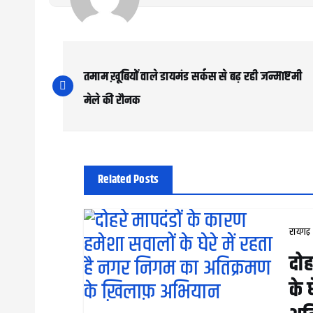
P
o
तमाम ख़ूबियों वाले डायमंड सर्कस से बढ़ रही जन्माष्टमी
s
मेले की रौनक
t
n
a
Related Posts
v
i
रायगढ़
g
दोह
a
के 
t