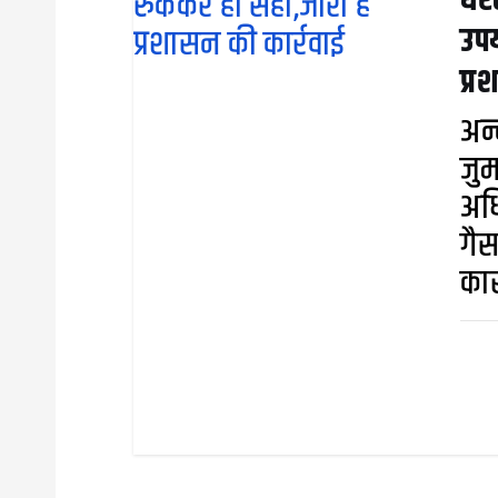
घरे
उपय
प्र
अन्
जुर
अधि
गैस
कार