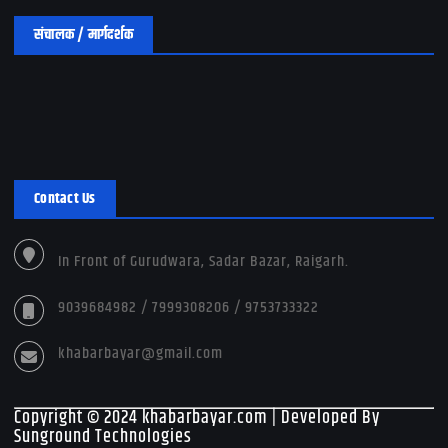
संचालक / मार्गदर्शक
Contact Us
In Front of Gurudwara, Sadar Bazar, Raigarh.
9039684982 / 7999308206 / 9753733322
khabarbayar@gmail.com
Copyright © 2024 khabarbayar.com | Developed By
Sunground Technologies