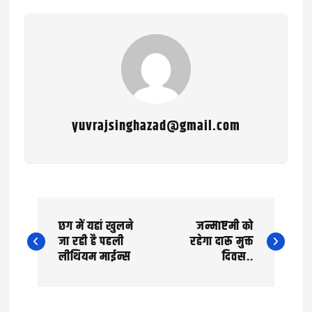
yuvrajsinghazad@gmail.com
P
छग में यहां खुलने
जन्माष्टमी को
o
जा रही है पहली
रहेगा दारू मुक्त
लीथियम माईन्स
दिवस..
s
t