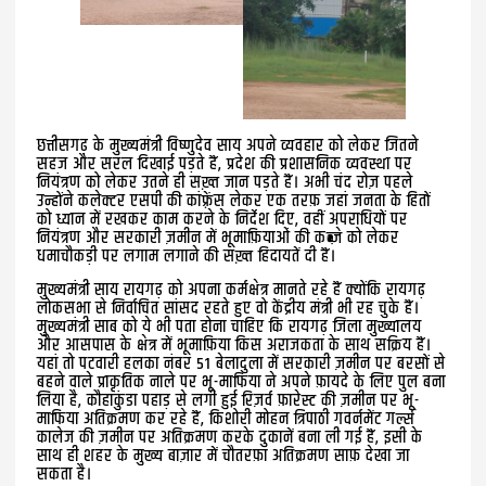
छत्तीसगढ़ के मुख्यमंत्री विष्णुदेव साय अपने व्यवहार को लेकर जितने
सहज और सरल दिखाई पड़ते हैं, प्रदेश की प्रशासनिक व्यवस्था पर
नियंत्रण को लेकर उतने ही सख़्त जान पड़ते हैं। अभी चंद रोज़ पहले
उन्होंने कलेक्टर एसपी की कांफ़्रेंस लेकर एक तरफ़ जहां जनता के हितों
को ध्यान में रखकर काम करने के निर्देश दिए, वहीं अपराधियों पर
नियंत्रण और सरकारी ज़मीन में भूमाफ़ियाओं की कब्ज़े को लेकर
धमाचौकड़ी पर लगाम लगाने की सख़्त हिदायतें दी हैं।
मुख्यमंत्री साय रायगढ़ को अपना कर्मक्षेत्र मानते रहे हैं क्योंकि रायगढ़
लोकसभा से निर्वाचित सांसद रहते हुए वो केंद्रीय मंत्री भी रह चुके हैं।
मुख्यमंत्री साब को ये भी पता होना चाहिए कि रायगढ़ जिला मुख्यालय
और आसपास के क्षेत्र में भूमाफ़िया किस अराजकता के साथ सक्रिय हैं।
यहां तो पटवारी हलका नंबर 51 बेलादुला में सरकारी ज़मीन पर बरसों से
बहने वाले प्राकृतिक नाले पर भू-माफिया ने अपने फ़ायदे के लिए पुल बना
लिया है, कौहाकुंडा पहाड़ से लगी हुई रिज़र्व फ़ारेस्ट की ज़मीन पर भू-
माफिया अतिक्रमण कर रहे हैं, किशोरी मोहन त्रिपाठी गवर्नमेंट गर्ल्स
कालेज की ज़मीन पर अतिक्रमण करके दुकानें बना ली गई हैं, इसी के
साथ ही शहर के मुख्य बाज़ार में चौतरफ़ा अतिक्रमण साफ़ देखा जा
सकता है।