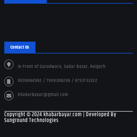
Contact Us
In Front of Gurudwara, Sadar Bazar, Raigarh.
9039684982 / 7999308206 / 9753733322
khabarbayar@gmail.com
Copyright © 2024 khabarbayar.com | Developed By
Sunground Technologies