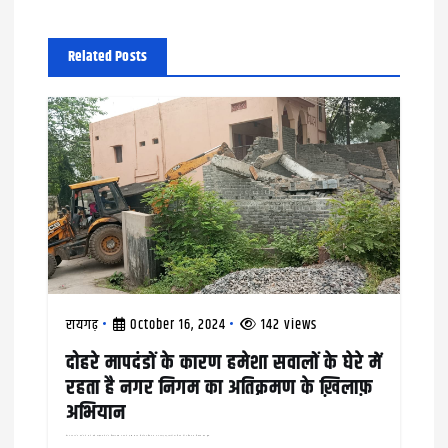
i
g
Related Posts
a
t
i
o
n
रायगढ़
October 16, 2024
142 views
दोहरे मापदंडों के कारण हमेशा सवालों के घेरे में
रहता है नगर निगम का अतिक्रमण के ख़िलाफ़
अभियान
वार्ड नंबर 25 के दायरे में आने वाले कौहाकुंडा क्षेत्र के चिरंजीव दास नगर में मुख्य सड़क किनारे अतिक्रमण कर बनाई गई दुकानों को निगम की अतिक्रमण निवारण टीम द्वारा…