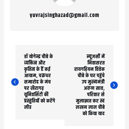
yuvrajsinghazad@gmail.com
P
डॉ योगेन्द्र चौबे के
न्यूजर्सी में
o
व्यक्तित्व और
निवासरत
कृतित्व के हैं कई
रायगढ़ियन विवेक
s
आयाम, चक्रधर
चौबे के घर पहुंचे
t
समारोह के मंच
उप मुख्यमंत्री
पर खैरागढ़
अरुण साव,
n
यूनिवर्सिटी की
परिवार से
प्रस्तुतियों को करेंगे
मुलाक़ात कर स्व
a
लीड
लखन लाल चौबे
को किया याद
v