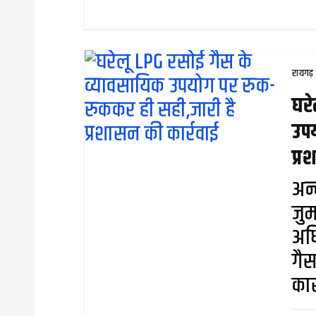
रायगढ़
घरे
उपय
प्र
अन्
जुर
अधि
गैस
कार