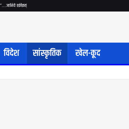
जय”…..जानिये हक़ीक़त
विदेश
सांस्कृतिक
खेल-कूद