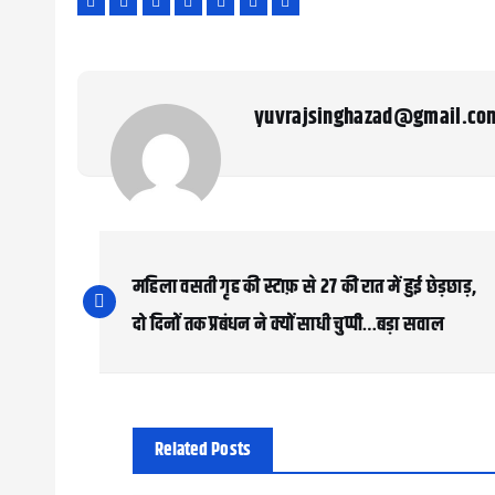
yuvrajsinghazad@gmail.co
P
o
महिला वसती गृह की स्टाफ़ से 27 की रात में हुई छेड़छाड़,
s
दो दिनों तक प्रबंधन ने क्यों साधी चुप्पी…बड़ा सवाल
t
n
a
Related Posts