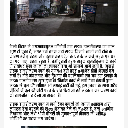
केलो विहार से जगन्नाथपुरम कॉलोनी तक सड़क डामरीकरण का काम
शुरू हो चुका है, मगर एक तरफ़ जहां सड़क किनारे नाली नही होने के
कारण रमेश बेहरा और उमाशंकर पटेल के घर के सामने सड़क पर घर
का गंदा पानी बहता रहता है, वहीं दूसरी तरफ़ सड़क डामरीकरण के कार्य
में संबंधित ठेका कंपनी की लापरवाहियां भी सामने आने लगी हैं, जिससे
सड़क डामरीकरण कार्य की गुणवत्ता बुरी तरह प्रभावित होती दिखाई देने
लगी है। बीते मंगलवार और बुधवार की दरमियानी रात जब इस इलाक़े में
सड़क डामरीकरण शुरू हुआ तो निर्माण कार्य में लगी ठेका कंपनी द्वारा
सड़क से धूल की रत्तीभर भी सफ़ाई नहीं की गई, इस ख़बर के साथ अटैच
वीडियो में धूल की मोटी परत के बीच किये जा रहे सड़क डामरीकरण कार्य
को साफ़तौर पर देखा जा सकता है।
सड़क डामरीकरण कार्य में लगी ठेका कंपनी को निगम प्रशासन द्वारा
लापरवाहियां बरतने की सख़्त हिदायत देने की ज़रूरत है, वर्ना स्थानीय
विधायक और मंत्री ओपी चौधरी की गुणवत्तापूर्ण विकास की प्रतिबद्ध
कोशिशों पर ग्रहण लग जायेगा।