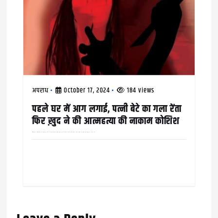
अपराध
October 17, 2024
184 views
पहले घर में आग लगाई, पत्नी बेटे का गला रेंता
फिर ख़ुद ने की आत्महत्या की नाकाम कोशिश
हरियाणा में रेवाड़ी जिले के कोसली कस्बे में बेटे और पत्नी का गला रेंतकर ख़ुद की गर्दन काटने वाले शख़्स ने दिल दहला देने वाली इस वारदात को अंजाम देने…