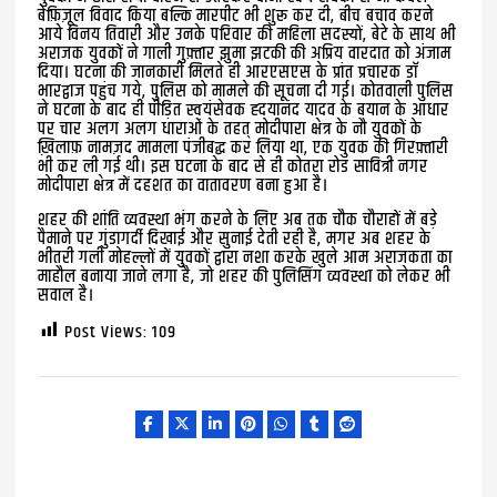
बेफ़िज़ूल विवाद किया बल्कि मारपीट भी शुरू कर दी, बीच बचाव करने
आये विनय तिवारी और उनके परिवार की महिला सदस्यों, बेटे के साथ भी
अराजक युवकों ने गाली गुफ़्तार झुमा झटकी की अप्रिय वारदात को अंजाम
दिया। घटना की जानकारी मिलते ही आरएसएस के प्रांत प्रचारक डॉ
भारद्वाज पहुंच गये, पुलिस को मामले की सूचना दी गई। कोतवाली पुलिस
ने घटना के बाद ही पीड़ित स्वयंसेवक ह्दयानंद यादव के बयान के आधार
पर चार अलग अलग धाराओं के तहत् मोदीपारा क्षेत्र के नौ युवकों के
ख़िलाफ़ नामज़द मामला पंजीबद्ध कर लिया था, एक युवक की गिरफ़्तारी
भी कर ली गई थी। इस घटना के बाद से ही कोतरा रोड सावित्री नगर
मोदीपारा क्षेत्र में दहशत का वातावरण बना हुआ है।
शहर की शांति व्यवस्था भंग करने के लिए अब तक चौक चौराहों में बड़े
पैमाने पर गुंडागर्दी दिखाई और सुनाई देती रही है, मगर अब शहर के
भीतरी गली मोहल्लों में युवकों द्वारा नशा करके खुले आम अराजकता का
माहौल बनाया जाने लगा है, जो शहर की पुलिसिंग व्यवस्था को लेकर भी
सवाल है।
Post Views:
109