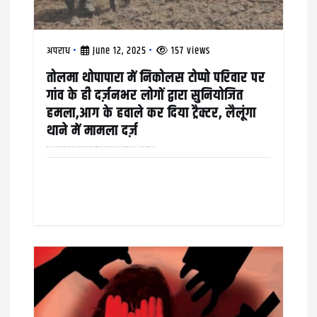
अपराध
June 12, 2025
157 views
तोलमा थोपापारा में निकोलस टोप्पो परिवार पर
गांव के ही दर्ज़नभर लोगों द्वारा सुनियोजित
हमला,आग के हवाले कर दिया ट्रैक्टर, लैलूंगा
थाने में मामला दर्ज़
बीते दस जून मंगलवार की दोपहर तक़रीबन तीन बजे लैलूंगा थानाक्षेत्र के तोलमा थोपापारा से घातक हथियारबंद तक़रीबन दर्ज़नभर लोगों द्वारा अपनी ज़मीन में ट्रेक्टर से जोताई बोवाई कर रहे…