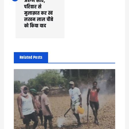
अरुण साव,
n
परिवार से
मुलाक़ात कर स्व
a
लखन लाल चौबे
को किया याद
v
i
g
Related Posts
a
t
i
o
n