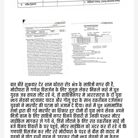
बात बीते शुक्रवार देर शाम कोतरा रोड क्षेत्र के सावित्री नगर की है,
मोदीपारा से गणेश विसर्जन के लिए जुलूस लेकर निकले नशे में धुत्त
युवक जब वापस लौट रहे थे, तो सावित्रीनगर में आरएसएस के दो युवा
स्वयं सेवकों ह्दयानंद यादव और गोलू चंद्रा के साथ तक़रीबन दर्ज़नभर
युवकों ने मारपीट की घटना को अंजाम दे दिया। नशे में धुत्त असामाजिक
तत्वों द्वारा की गई मारपीट का शिकार हुए दोनों ही युवा स्वयं सेवक अपने
निजी काम के लिए सावित्री नगर विनय तिवारी से उनकी पल्सर मोटर
साईकिल मांगकर ले गये थे, जिसे लौटाने के लिए रात तक़रीबन साढ़े नौ
बजे विनय तिवारी के घर पहुंचे, मोटर साईकिल को अंदर कर ही रहे थे कि
गणपति विसर्जन कर लौट रहे मोदीपारा के पंद्रह से बीस की तादाद में
युवकों ने छोटा हाथी वाहन से उतरकर दोनों स्वयं सेवकों से ना केवल