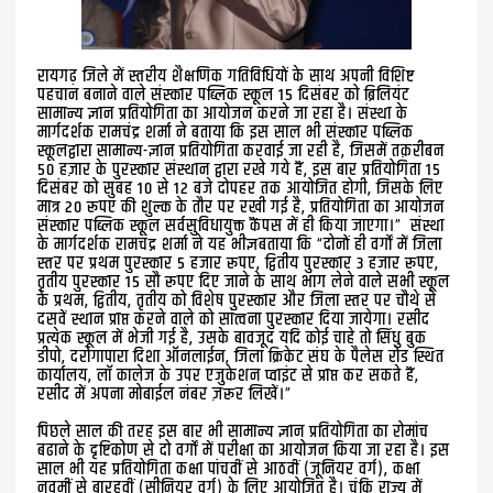
रायगढ़ जिले में स्तरीय शैक्षणिक गतिविधियों के साथ अपनी विशिष्ट
पहचान बनाने वाले संस्कार पब्लिक स्कूल 15 दिसंबर को ब्रिलियंट
सामान्य ज्ञान प्रतियोगिता का आयोजन करने जा रहा है। संस्था के
मार्गदर्शक रामचंद्र शर्मा ने बताया कि इस साल भी संस्कार पब्लिक
स्कूलद्वारा सामान्य-ज्ञान प्रतियोगिता करवाई जा रही है, जिसमें तक़रीबन
50 हज़ार के पुरस्कार संस्थान द्वारा रखे गये हैं, इस बार प्रतियोगिता 15
दिसंबर को सुबह 10 से 12 बजे दोपहर तक आयोजित होगी, जिसके लिए
मात्र 20 रूपए की शुल्क के तौर पर रखी गई है, प्रतियोगिता का आयोजन
संस्कार पब्लिक स्कूल सर्वसुविधायुक्त कैंपस में ही किया जाएगा।” संस्था
के मार्गदर्शक रामचंद्र शर्मा ने यह भीज्ञबताया कि “दोनों ही वर्गों में जिला
स्तर पर प्रथम पुरस्कार 5 हजार रूपए, द्वितीय पुरस्कार 3 हजार रूपए,
तृतीय पुरस्कार 15 सौ रूपए दिए जाने के साथ भाग लेने वाले सभी स्कूल
के प्रथम, द्वितीय, तृतीय को विशेष पुरस्कार और जिला स्तर पर चौथे से
दसवें स्थान प्राप्त करने वाले को सांत्वना पुरस्कार दिया जायेगा। रसीद
प्रत्येक स्कूल में भेजी गई है, उसके बावजूद यदि कोई चाहे तो सिंधु बुक
डीपो, दरोगापारा दिशा ऑनलाईन, जिला क्रिकेट संघ के पैलेस रोड स्थित
कार्यालय, लॉ कालेज के उपर एजुकेशन प्वाइंट से प्राप्त कर सकते हैं,
रसीद में अपना मोबाईल नंबर ज़रूर लिखें।”
पिछले साल की तरह इस बार भी सामान्य ज्ञान प्रतियोगिता का रोमांच
बढाने के दृष्टिकोण से दो वर्गों में परीक्षा का आयोजन किया जा रहा है। इस
साल भी यह प्रतियोगिता कक्षा पांचवीं से आठवीं (जूनियर वर्ग), कक्षा
नवमीं से बारहवीं (सीनियर वर्ग) के लिए आयोजित है। चूंकि राज्य में