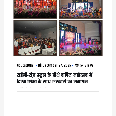
educational
December 27, 2025
54 views
टाईनी-टोज़ स्कूल के चौथे वार्षिक महोत्सव में
दिखा शिक्षा के साथ संस्कारों का समागम
टाईनी टोज़ के बच्चों की प्रतिभा का शानदार प्रदर्शन हर नज़रिए से क़ाबिल-ए-तारीफ है : डाॅ नितिन पात्रा नौनिहालों में शिक्षा के संस्कार रोपने वाली शैक्षणिक संस्थान टाइनी टोज़ स्कूल…