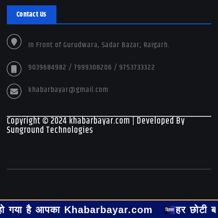
Contact Us
In Front of Gurudwara, Sadar Bazar, Raigarh.
9039684982 / 7999308206 / 9753733322
khabarbayar@gmail.com
Copyright © 2024 khabarbayar.com | Developed By
Sunground Technologies
Copyright © 2026 khabarbayar.com | Developed By Sunground Technologies
या है आपका Khabarbayar.com
हर छोटी बड़ी खबर ह