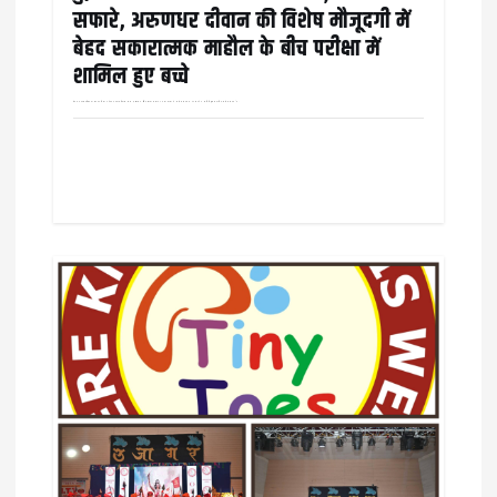
सफारे, अरुणधर दीवान की विशेष मौजूदगी में
बेहद सकारात्मक माहौल के बीच परीक्षा में
शामिल हुए बच्चे
बीते 8 फ़रवरी रविवार को रायगढ़ जिला अंतर्गत घरघोड़ा विकास खण्ड मुख्यालय स्थित स्वामी आत्मानंद कन्या शाला में गौ सेवा संरक्षण एवं संवर्धन समिति द्वारा आयोजित गौ सेवा संगम के…