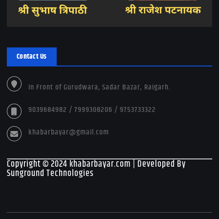
Contact Us
In Front of Gurudwara, Sadar Bazar, Raigarh.
9039684982 / 7999308206 / 9753733322
khabarbayar@gmail.com
Copyright © 2024 khabarbayar.com | Developed By
Sunground Technologies