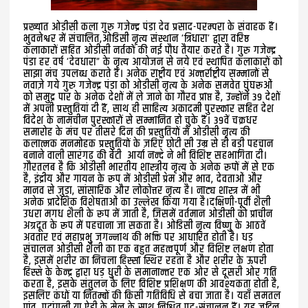
प्रख्यात ओडीसी कला गुरु गजेन्द्र पंडा देव प्रसाद-परम्परा के संवाहक हैं।
भुवनेश्वर में संचालित,ओडिसी नृत्य संस्थान ‘त्रिधारा’ द्वारा वरिष्ठ
कलाकारों सहित ओडीसी नर्तकों की नई पौध तैयार करते है। गुरु गजेन्द्र
पंडा हर वर्ष ‘देवधारा” के नृत्य आयोजन से नये एवं स्थापित कलाकारों को
साझा मंच उपलब्ध कराते हैं। अनेक राष्ट्रीय एवं अन्तर्राष्ट्रीय सम्मानों से
नवाज़े गये गुरु गजेन्द्र पंडा को ओडीसी नृत्य के अनेक समवेत घुंघरूओं
को समुद्र पार के अनेक देशों में ले जाने का गौरव प्राप्त है, उन्होंने 39 देशों
में अपनी प्रस्तुतियां दी हैं, साथ ही साहित्य अकादमी पुरस्कार सहित देश
विदेश के नामचीन पुरस्कारों से सम्मानित हो चुके हैं। 39वें चक्रधर
समारोह के मंच पर तीसरे दिन की प्रस्तुतियों में ओडीसी नृत्य की
कलात्मक मनमोहक प्रस्तुतियों के ज़रिए छोटी सी उम्र से ही बड़ी पहचान
बनाने वाली सारंगढ़ की बेटी आर्या नन्दे ने भी विशिष्ट सहभागिता दी।
ग़ौरतलब है कि ओडीसी भारतीय शास्त्रीय नृत्य के अनेक रूपों में से एक
है, इंद्रीय और गायन के रूप में ओडीसी प्रेम और भाव, देवताओं और
मानव से जुड़ा, सांसारिक और लोकोत्तर नृत्य है। नाट्य शास्त्र में भी
अनेक प्रादेशिक विशेषताओं का उल्लेख किया गया है।दक्षिणी-पूर्वी शैली
उधरा मगध शैली के रूप में जाती है, जिसमें वर्तमान ओडीसी को प्राचीन
अग्रदूत के रूप में पहचाना जा सकता है। ओडिसी नृत्य विष्णु के आठवें
अवतार एवं महाप्रभु जगन्नाथ की भक्ति पर आधारित होती है। धड़
संचालन ओडीसी शैली का एक बहुत महत्वपूर्ण और विशिष्ट लक्षण होता
है, इसमें शरीर का निचला हिस्सा स्थिर रहता है और शरीर के ऊपरी
हिस्से के केन्द्र द्वारा धड़ धुरी के समानान्तर एक ओर से दूसरी ओर गति
करता है, इसके संतुलन के लिए विशिष्ट प्रशिक्षण की आवश्यकता होती है,
इसलिए कंधों या नितम्बों की किसी गतिविधि से बचा जाता है। यहाँ समतल
पांव, पदांगुली या ऐड़ी के मेल के साथ निश्चित पद-संचालन हैं। यह जटिल