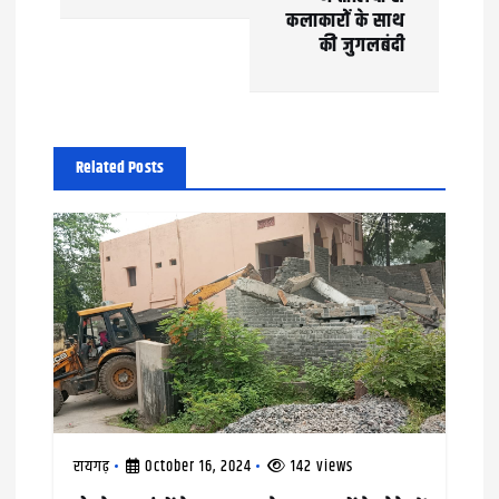
a
कलाकारों के साथ
की जुगलबंदी
v
i
g
Related Posts
a
t
i
o
n
रायगढ़
October 16, 2024
142 views