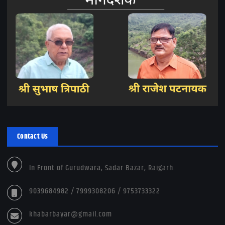
Contact Us
In Front of Gurudwara, Sadar Bazar, Raigarh.
9039684982 / 7999308206 / 9753733322
khabarbayar@gmail.com