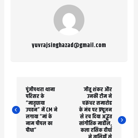
yuvrajsinghazad@gmail.com
P
पूंजीपथरा थाना
जीतू शंकर और
o
परिसर के
उनकी टीम ने
“मातृछाया
चक्रधर समारोह
s
उपवन” में CM ने
के मंच पर फ़्यूज़न
t
लगाया “मां के
से रच दिया अद्भुत
नाम पीपल का
सांगीतिक माहौल,
n
पौधा”
कला रसिक दीर्घा
ने तालियों से