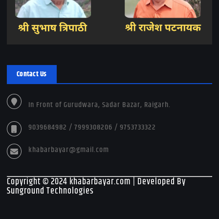
Contact Us
In Front of Gurudwara, Sadar Bazar, Raigarh.
9039684982 / 7999308206 / 9753733322
khabarbayar@gmail.com
Copyright © 2024 khabarbayar.com | Developed By
Sunground Technologies