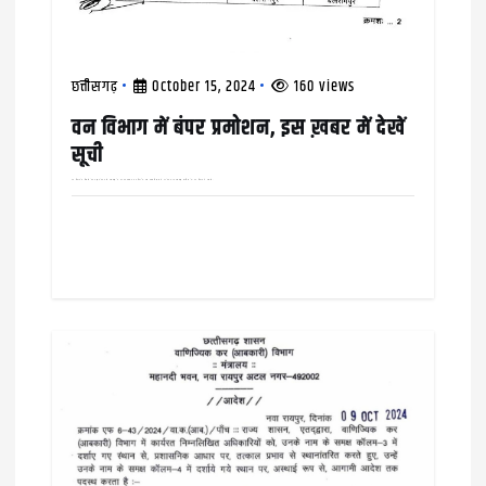
छत्तीसगढ़
October 15, 2024
160 views
वन विभाग में बंपर प्रमोशन, इस ख़बर में देखें
सूची
वन विभाग के डिप्टी से रेंजर और रेंजर से एसडीओ के पद पर पदोन्नत कर दिया है, इस पदोन्नति सूची में 43 रेंजर,16 एसडीओ शामिल हैं। वन विभाग ने इससे…