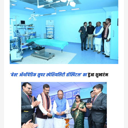
‘बेस्ट ऑर्थाेपेडिक सुपर स्पेशियलिटी हॉस्पिटल‘ का
हुआ शुभारंभ