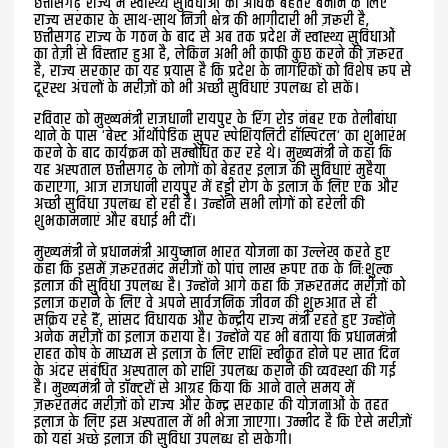
छत्तीसगढ़ राज्य में स्वास्थ्य सुविधाओं को अधिक बेहतर बनाने के लिए
राज्य सरकार के साथ-साथ निजी क्षेत्र की भागीदारी भी ज़रूरी है,
छत्तीसगढ़ राज्य के गठन के बाद से अब तक प्रदेश में स्वास्थ्य सुविधाओं
का तेज़ी से विस्तार हुआ है, लेकिन अभी भी काफी कुछ करने की ज़रूरत
है, राज्य सरकार का यह प्रयास है कि प्रदेश के नागरिकों को विशेष रूप से
दूरस्थ अंचलों के मरीज़ों को भी अच्छी सुविधाएं उपलब्ध हो सकें।
रविवार को मुख्यमंत्री राजधानी रायपुर के रिंग रोड नंबर एक तेलीबांधा
थाने के पास ‘बेस्ट ऑर्थाेपेडिक सुपर स्पेशियलिटी हॉस्पिटल‘ का शुभारंभ
करने के बाद कार्यक्रम को सम्बोधित कर रहे थे। मुख्यमंत्री ने कहा कि
यह अस्पताल छत्तीसगढ़ के लोगों को बेहतर इलाज की सुविधाएं मुहैया
कराएगा, आज राजधानी रायपुर में हड्डी रोग के इलाज के लिए एक और
अच्छी सुविधा उपलब्ध हो रही है। उन्होंने सभी लोगों को हरेली की
शुभकामनाएं और बधाई भी दीं।
मुख्यमंत्री ने प्रधानमंत्री आयुष्मान भारत योजना का उल्लेख करते हुए
कहा कि इसमें ज़रूरतमंद मरीजों को पांच लाख रूपए तक के निःशुल्क
इलाज की सुविधा उपलब्ध है। उन्होंने आगे कहा कि ज़रूरतमंद मरीज़ों को
इलाज कराने के लिए वे अपने सार्वजनिक जीवन की शुरुआत से ही
सक्रिय रहे हैं, सांसद विधायक और केन्द्रीय राज्य मंत्री रहते हुए उन्होंने
अनेक मरीज़ों का इलाज कराया है। उन्होंने यह भी बताया कि प्रधानमंत्री
राहत कोष के माध्यम से इलाज के लिए राशि स्वीकृत होने पर सात दिन
के अंदर संबंधित अस्पताल को राशि उपलब्ध कराने की व्यवस्था की गई
है। मुख्यमंत्री ने डॉक्टरों से आग्रह किया कि आने वाले समय में
ज़रूरतमंद मरीज़ों को राज्य और केन्द्र सरकार की योजनाओं के तहत
इलाज के लिए इस अस्पताल में भी भेजा जाएगा। उम्मीद है कि ऐसे मरीज़ों
को यहां अच्छे इलाज की सुविधा उपलब्ध हो सकेगी।