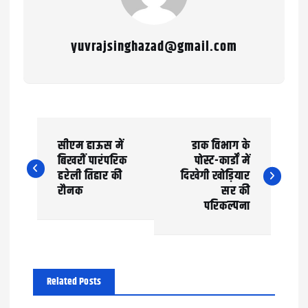
yuvrajsinghazad@gmail.com
P
सीएम हाऊस में
डाक विभाग के
o
बिखरीं पारंपरिक
पोस्ट-कार्डों में
हरेली तिहार की
दिखेगी खोड़ियार
s
रौनक
सर की
t
परिकल्पना
n
a
Related Posts
v