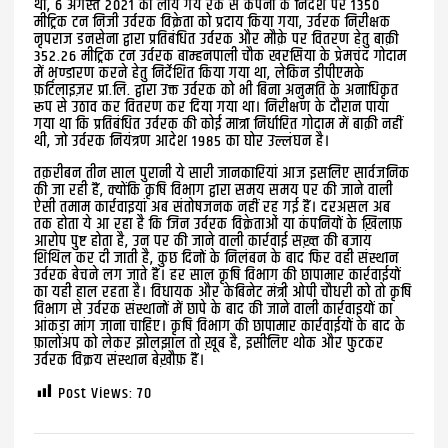
था, 6 अगस्त 2021 को लाये गये रेक से कंपनी के निर्देश पर 1350
मीट्रिक टन निजी उर्वरक विक्रेता को प्रदाय किया गया, उर्वरक निरीक्षक
नृपराज डनसेना द्वारा प्रतिबंधित उर्वरक और मौक़े पर वितरण हेतु बाक़ी
352.26 मीट्रिक टन उर्वरक बाम्हनपाली चौक खरसिया के प्रेमचंद गोदाम
में भण्डारण करने हेतु निर्देशित किया गया था, लेकिन डीपीएमके
फ़र्टिलाइज़र प्रा.लि. द्वारा उक्त उर्वरक को भी बिना अनुमति के अनाधिकृत
रूप से उठाव कर वितरण कर दिया गया था। निरीक्षण के दौरान पाया
गया था कि प्रतिबंधित उर्वरक की कोई मात्रा निर्धारित गोदाम में बाक़ी नहीं
थी, जो उर्वरक नियंत्रण आदेश 1985 का घोर उल्लंघन है।
तक़रीबन तीन साल पुरानी ये सारी जानकारियां आज इसलिए सार्वजनिक
की जा रही हैं, क्योंकि कृषि विभाग द्वारा समय समय पर की जाने वाली
ऐसी तमाम कार्रवाइयां अब संतोषजनक नहीं रह गई हैं। दरअसल अब
तक होता ये आ रहा है कि जिन उर्वरक विक्रेताओं या कंपनियों के ख़िलाफ़
आरोप पुष्ट होता है, उन पर की जाने वाली कार्रवाई सख़्त की बजाय
शिथिल कर दी जाती है, कुछ दिनों के निलंबन के बाद फिर वही संस्थान
उर्वरक बेचने लग जाते हैं। हर साल कृषि विभाग की छापामार कार्रवाईयों
का यही हाल रहता है। विधायक और केबिनेट मंत्री ओपी चौधरी को तो कृषि
विभाग से उर्वरक संस्थानों में छापे के बाद की जाने वाली कार्रवाइयों का
आंकड़ा मांग जाना चाहिए। कृषि विभाग की छापामार कार्रवाईयों के बाद के
फ़ालोअप को लेकर झोलझाल तो ख़ूब है, इसीलिए थोक और फुटकर
उर्वरक विक्रय संस्थान बेख़ौफ़ हैं।
Post Views:
70