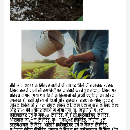
बीते साल 2021 के सितंबर महीने में रायगढ़ जिले में अमानक उर्वरक
विक्रय करने वाली नौ कंपनियों पर कार्रवाई करते हुए तत्काल विक्रय पर
प्रतिबंध लगाया गया था। जिले के किसानों को अच्छी क्वालिटी का उर्वरक
उपलब्ध हो, इसी उद्देश्य से निजी और सहकारी संस्था के थोक फुटकर
उर्वरक विक्रेताओं से 121 सेंपल लेकर केमिकल एनालिसिस के लिए केन्द्र
और राज्य की प्रयोगशालाओं में भेजा गया था, जिसमें से चम्बल
फ़र्टिलाइज़र एवं केमिकल्स लिमिटेड, बी.ई.सी.फ़र्टिलाईज़र लिमिटेड,
ओसवाल फ़ास्केम लिमिटेड, कृष्णा फ़ास्फेट लिमिटेड, कोरोमण्डल
इंटरनेशनल लिमिटेड, अरिहंत फ़र्टिलाईज़र एवं केमिकल लिमिटेड,