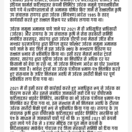
एग्रोफ़ास इंडिया लिमिटेड, खेतान केमिकल एवं फ़र्टिलाइज़र लिमिटेड और
इंडियन फ़ार्मर्स फ़र्टिलाइज़र कंपनी लिमिटेड उर्वरक नमूने गुणवत्ताविहीन
पाये गये थे।प्रयोगशालाओं से अमानक घोषित किए जाने से तत्कालीन कृषि
उप संचालक रायगढ़ द्वारा उर्वरक (नियंत्रण)आदेश 1985 के तहत्
कार्यवाही करते हुए तत्काल विक्रय पर प्रतिबंध लगाया गया था।
उर्वरक नमूना अमानक पाये जाने पर 2021 में ही अधिसूचित प्राधिकारी
(उर्वरक) और रायगढ़ के उप संचालक कृषि ने सेवा सहकारी समिति
मर्यादित सहसपुर, सारंगढ़ द्वारा उर्वरक डीएपी तथा मेसर्स उदित बीज
भण्डार धरमजयगढ़ द्वारा सिंगल सुपर फॉस्फेट उर्वरक नमूना अमानक
पाये जाने के बाद जिले में इस उर्वरक स्कंध के भण्डारण वितरण पर
तत्काल प्रभाव से प्रतिबंधित किया था। इसी तरह मेसर्स भावेश ट्रेडर्स
सालर, सारंगढ़ द्वारा यूरिया उर्वरक का निर्धारित से अधिक दर पर
किसानों को बेचा जा रहा था, जो उर्वरक नियंत्रण आदेश का घोर उल्लंघन
माना जाता है। भावेश ट्रेडर्स का उर्वरक पंजीयन प्रमाण-पत्र निलंबित करते
हुए संसथान के ज़रिए निलंबन अवधि में उर्वरक ख़रीदी बिक्री पर पूर्ण
प्रतिबंधित लगा दिया गया था।
2021 में ही इसी तरह की कार्रवाई करते हुए अनधिकृत रूप से उर्वरक का
वितरण करने और इससे संबंधित जानकारी नहीं देने पर डीपीएमके
फ़र्टिलाइज़र प्राइवेट लिमिटेड, खरसिया का भी उर्वरक पंजीयन प्रमाण-पत्र
निलंबित कर दिया गया था, इस संस्थान में भी निलंबन अवधि के दौरान
उर्वरक ख़रीदी बिक्री पूर्ण रूप से प्रतिबंधित किया गया था। रायगढ़ के उप
संचालक कृषि द्वारा डीपीएमके फ़र्टिलाइज़र प्राईवेट लिमिटेड खरसिया को
पत्र के माध्यम से जानकारी चाही गई थी कि 31 जुलाई 2021 को कंपनी
द्वारा लाये गये रेक से 3 हजार मीट्रिक टन पूरा माल कंपनी के
निर्देशानुसार मार्कफ़ेड गोडाउन एवं जिला सहकारी समिति को दिया गया