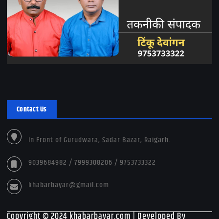
Contact Us
In Front of Gurudwara, Sadar Bazar, Raigarh.
9039684982 / 7999308206 / 9753733322
khabarbayar@gmail.com
Copyright © 2024 khabarbayar.com | Developed By