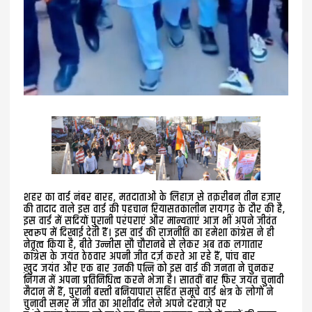
शहर का वार्ड नंबर बारह, मतदाताओं के लिहाज़ से तक़रीबन तीन हज़ार
की तादाद वाले इस वार्ड की पहचान रियासतकालीन रायगढ़ के दौर की है,
इस वार्ड में सदियों पुरानी परंपराएं और मान्यताएं आज भी अपने जीवंत
स्वरूप में दिखाई देती हैं। इस वार्ड की राजनीति का हमेशा कांग्रेस ने ही
नेतृत्व किया है, बीते उन्नीस सौ चौरानबे से लेकर अब तक लगातार
कांग्रेस के जयंत ठेठवार अपनी जीत दर्ज़ करते आ रहे हैं, पांच बार
ख़ुद जयंत और एक बार उनकी पत्नि को इस वार्ड की जनता ने चुनकर
निगम में अपना प्रतिनिधित्व करने भेजा है। सातवीं बार फिर जयंत चुनावी
मैदान में हैं, पुरानी बस्ती बनियापारा सहित समूचे वार्ड क्षेत्र के लोगों ने
चुनावी समर में जीत का आशीर्वाद लेने अपने दरवाज़े पर