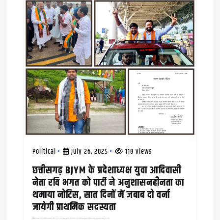
Political
July 26, 2025
118 views
छत्तीसगढ़ BJYM के प्रदेशाध्यक्ष युवा आदिवासी
नेता रवि भगत को पार्टी ने अनुशासनहीनता का
थमाया नोटिस, सात दिनों में जबाब दो वर्ना
जायेगी प्राथमिक सदस्यता
आख़िरकार भारतीय जनता युवा मोर्चा के प्रदेशाध्यक्ष रायगढ़ जिले के युवा आदिवासी नेता रवि भगत को बीजेपी के प्रदेश महामंत्री और छत्तीसगढ़ मुख्यालय प्रभारी जगदीश रोहरा का हस्ताक्षर किया हुआ…