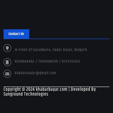
Contact Us
In Front of Gurudwara, Sadar Bazar, Raigarh.
9039684982 / 7999308206 / 9753733322
khabarbayar@gmail.com
Copyright © 2024 khabarbayar.com | Developed By
Sunground Technologies