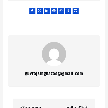
yuvrajsinghazad@gmail.com
P