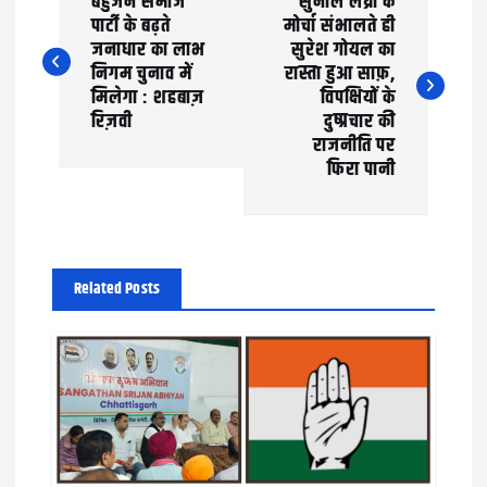
बहुजन समाज
सुनील लेंध्रा के
o
पार्टी के बढ़ते
मोर्चा संभालते ही
जनाधार का लाभ
सुरेश गोयल का
s
निगम चुनाव में
रास्ता हुआ साफ़,
t
मिलेगा : शहबाज़
विपक्षियों के
रिज़वी
दुष्प्रचार की
n
राजनीति पर
फिरा पानी
a
v
i
Related Posts
g
a
t
i