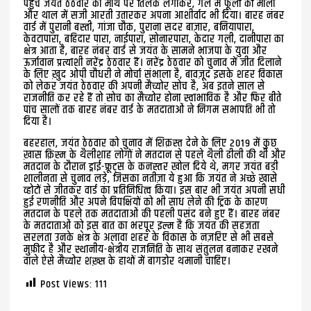
पहुंचे जयंत ठेठवार को माथे पर तिलक लगाकर, गले में फूलों की माला
और थाल में सजी आरती उतारकर अपना आशीर्वाद भी दिया। बारह नंबर
वार्ड में पुरानी बस्ती, गांजा चौक, पुराना सदर बाज़ार, बनियापारा,
केवटापारा, बहिदार पारा, नाईपारा, सोनारपारा, केदार गली, दानीपारा का
क्षेत्र आता है, बारह नंबर वार्ड से जयंत के सामने भाजपा के युवा और
ऊर्जावान प्रत्याशी नरेंद्र ठेठवार हैं। नरेंद्र ठेठवार को चुनाव में जीत दिलाने
के लिए ख़ुद ओपी चौधरी ने मोर्चा संभाला है, बावज़ूद इसके शहर विकास
को लेकर जयंत ठेठवार की अपनी मैच्योर सोच है, अब इतने साल से
राजनीति कर रहे हैं तो सोच का मैच्योर होना स्वाभाविक है और फिर बीते
पांच सालों तक बारह नंबर वार्ड के मतदाताओं ने निगम सभापति भी तो
दिया है।
बहरहाल, जयंत ठेठवार को चुनाव में शिक़स्त देने के लिए 2019 में कुछ
ख़ास क़िस्म के थैलीशाह लोगों ने मतदान से पहले थैली ढीली की थी और
मतदान के दौरान ड्राई-फ्रूट्स के कनस्तर खोल दिये थे, मगर जयंत बड़ी
शालीनता से चुनाव लड़े, जिसका नतीज़ा ये हुआ कि जयंत ने अच्छे ख़ासे
व्होटों से जीतकर वार्ड का प्रतिनिधित्व किया। इस बार भी जयंत अपनी सधी
हुई रणनीति और अपने विपक्षियों को भी साध लेने की ट्रिक के कारण
मतदान के पहले तक मतदाताओं की पहली पसंद बने हुए हैं। बारह नंबर
के मतदाताओं को इस बात का भरपूर इल्म है कि जयंत की सहजता
सरलता उनके क्षेत्र के अलावा शहर के विकास के नज़रिए से भी सबसे
मुफ़ीद है और स्थानीय-क्षेत्रीय राजनिति के साथ संतुलन बनाकर रखने
वाले ऐसे मैच्योर शख़्स के हाथों में बागडोर थमानी चाहिए।
Post Views:
111