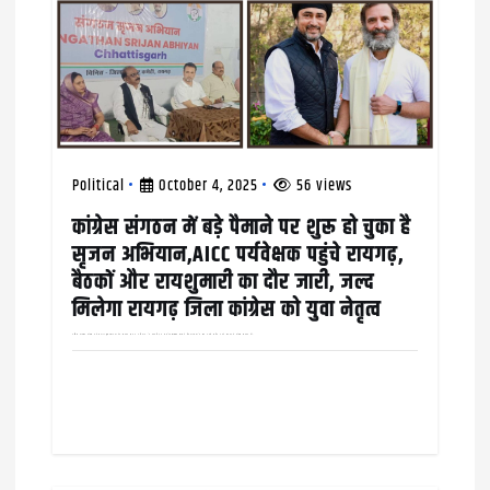
o
n
Political
October 4, 2025
56 views
कांग्रेस संगठन में बड़े पैमाने पर शुरू हो चुका है
सृजन अभियान,AICC पर्यवेक्षक पहुंचे रायगढ़,
बैठकों और रायशुमारी का दौर जारी, जल्द
मिलेगा रायगढ़ जिला कांग्रेस को युवा नेतृत्व
अखिल भारतीय कांग्रेस कमेटी AICC द्वारा चलाए जा रहे ‘संगठन सृजन अभियान’ के तहत नियुक्त आब्ज़र्वर सीताराम लांबा ने विजयादशमी के ठीक अगले ही दिन अपने रायगढ़ में कांग्रेस संगठन की…