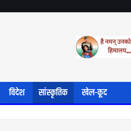
विदेश
सांस्कृतिक
खेल-कूद