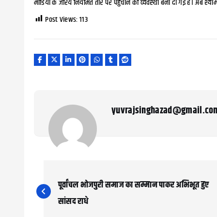
मीडिया के जरिये नियमित तौर पर पहुंचाने की व्यवस्था बना दी गई है। अब श्याम
Post Views:
113
yuvrajsinghazad@gmail.co
P
o
पूर्वांचल भोजपुरी समाज का सम्मान पाकर अभिभूत हुए
s
सांसद राधे