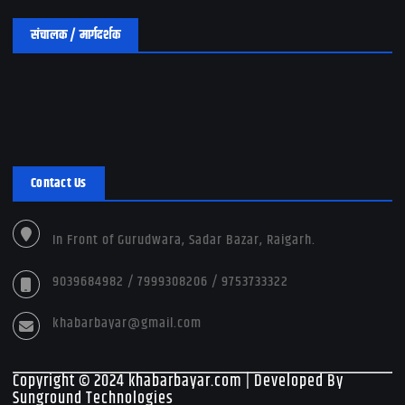
संचालक / मार्गदर्शक
Contact Us
In Front of Gurudwara, Sadar Bazar, Raigarh.
9039684982 / 7999308206 / 9753733322
khabarbayar@gmail.com
Copyright © 2024 khabarbayar.com | Developed By
Sunground Technologies