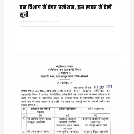
वन विभाग में बंपर प्रमोशन, इस ख़बर में देखें
सूची
वन विभाग के डिप्टी से रेंजर और रेंजर से एसडीओ के पद पर पदोन्नत कर दिया है, इस पदोन्नति सूची में 43 रेंजर,16 एसडीओ शामिल हैं। वन विभाग ने इससे…