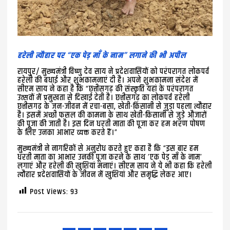
हरेली त्यौहार पर “एक पेड़ माँ के नाम” लगाने की भी अपील
रायपुर/ मुख्यमंत्री विष्णु देव साय ने प्रदेशवासियों को परंपरागत लोकपर्व
हरेली की बधाई और शुभकामनाएं दी है। अपने शुभकामना संदेश में
सीएम साय ने कहा है कि “छत्तीसगढ़ की संस्कृति यहां के परंपरागत
उत्सवों में प्रमुखता से दिखाई देती है। छत्तीसगढ़ का लोकपर्व हरेली
छत्तीसगढ़ के जन-जीवन में रचा-बसा, खेती-किसानी से जुड़ा पहला त्यौहार
है। इसमें अच्छी फसल की कामना के साथ खेती-किसानी से जुड़े औजारों
की पूजा की जाती है। इस दिन धरती माता की पूजा कर हम भरण पोषण
के लिए उनका आभार व्यक्त करते हैं।”
मुख्यमंत्री ने नागरिकों से अनुरोध करते हुए कहा है कि “इस बार हम
धरती माता का आभार उनकी पूजा करने के साथ ’एक पेड़ माँ के नाम’
लगाएं और हरेली की खुशियां मनाएं। सीएम साय ने ये भी कहा कि हरेली
त्यौहार प्रदेशवासियों के जीवन में खुशियां और समृद्धि लेकर आए।
Post Views:
93