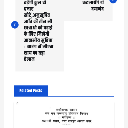
बढ़ेंगी कुल दो
कहलायेंगे डॉ
s
हज़ार
दयानंद
t
सीटें,अनुसूचित
जाति की तीन सौ
n
छात्राओं को पढ़ाई
के लिए मिलेगी
a
आवासीय सुविधा
: आरंग में सीएम
v
साय का बड़ा
ऐलान
i
g
a
Related Posts
t
i
o