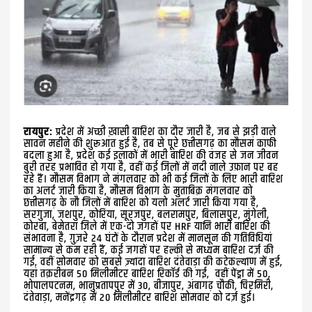
रायपुर:
प्रदेश में अच्छी ख़ासी बारिश का दौर जारी है, जब से झड़ी वाले
सावन महीने की शुरूआत हुई है, तब से पूरे छत्तीसगढ़ का मौसम काफी
बदला हुआ है, प्रदेश कई इलाकों में भारी बारिश की वजह से जन जीवन
बुरी तरह प्रभावित हो गया है, वहीं कई जिलों में नदी नाले उफ़ान पर बह
रहे हैं। मौसम विभाग ने मंगलवार को भी कई जिलों के लिए भारी बारिश
का अलर्ट जारी किया है, मौसम विभाग के मुताबिक़ मंगलवार को
छत्तीसगढ़ के नौ जिलों में बारिश को यलो अलर्ट जारी किया गया है,
सरगुजा, जशपुर, कोरिया, सूरजपुर, बलरामपुर, बिलासपुर, मुंगेली,
कोरबा, बेमेतरा जिले में एक-दो जगहों पर HRF यानि भारी बारिश की
संभावना है, ग़ुज़रे 24 घंटों के दौरान प्रदेश में मानसून की गतिविधियां
सामान्य से कम रही हैं, कई जगहों पर हल्की से मध्यम बारिश दर्ज़ की
गई, वहीं सोमवार को सबसे ज़्यादा बारिश दंतेवाड़ा की कटेकल्याण में हुई,
यहां तक़रीबन 50 मिलीमीटर बारिश रिकॉर्ड की गई, वहीं पेंड्रा में 50,
भोपालपटनम, भानुप्रतापपुर में 30, बीजापुर, अंबागढ़ चौकी, चिरमिरी,
दंतेवाड़ा, मनेंद्रगढ़ में 20 मिलीमीटर बारिश सोमवार को दर्ज़ हुई।