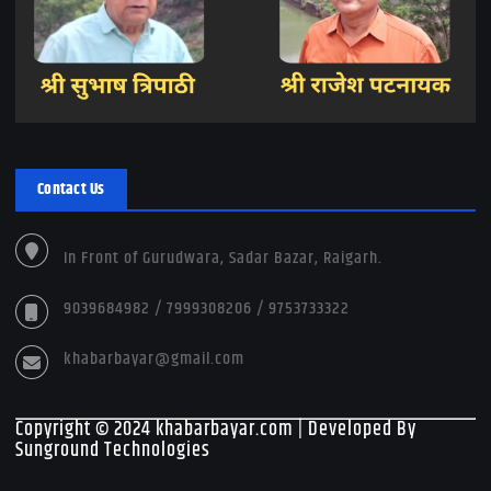
Contact Us
In Front of Gurudwara, Sadar Bazar, Raigarh.
9039684982 / 7999308206 / 9753733322
khabarbayar@gmail.com
Copyright © 2024 khabarbayar.com | Developed By
Sunground Technologies