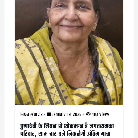
g
a
t
i
o
n
निधन समाचार
January 19, 2025
103 views
पुष्पादेवी के निधन से शोकमग्न है जगतरामका
परिवार, शाम चार बजे निकलेगी अंतिम यात्रा