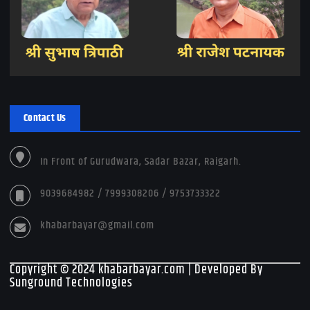
Contact Us
In Front of Gurudwara, Sadar Bazar, Raigarh.
9039684982 / 7999308206 / 9753733322
khabarbayar@gmail.com
Copyright © 2024 khabarbayar.com | Developed By
Sunground Technologies