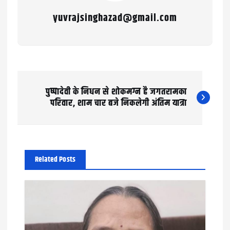
yuvrajsinghazad@gmail.com
P
पुष्पादेवी के निधन से शोकमग्न है जगतरामका
o
परिवार, शाम चार बजे निकलेगी अंतिम यात्रा
s
t
n
Related Posts
a
v
i