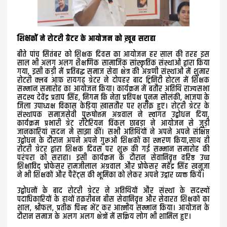
शिक्षकों ने रोटरी ग्रेटर के आयोजन को ख़ूब सराहा
बीते पांच सितंबर को शिक्षक दिवस का आयोजन हर साल की तरह इस
साल भी अलग अलग शैक्षणिक सामाजिक सांस्कृतिक संस्थाओं द्वारा किया
गया, इसी कड़ी में प्रतिबद्ध समाज सेवा क्षेत्र की अग्रणी संस्थाओं में शुमार
रोटरी क्लब आफ़ रायगढ़ ग्रेटर ने दोपहर बाद ट्रिनिटी होटल में शिक्षक
सम्मान समारोह का आयोजन किया। कार्यक्रम में बतौर अतिथि राज्यसभा
सदस्य देवेंद्र प्रताप सिंह, निगम कि नेता प्रतिपक्ष पूनम सोलंकी, भाजपा के
जिला उपाध्यक्ष विकास केड़िया ख़ासतौर पर शरीक़ हुए। रोटरी ग्रेटर के
संस्थापक समाजसेवी पुरुषोत्तम अग्रवाल ने स्वागत उद्बोधन दिया,
कार्यक्रम प्रभारी ग्रेट रोटेरियन विंकल छाबड़ा ने आयोजन से जुड़ी
जानकारियां सदन में‌ साझा कीं। सभी अतिथियों ने अपने अपने संक्षिप्त
उद्बोधन के दौरान अपने अपने गुरूओं शिक्षकों का स्मरण किया,साथ ही
रोटरी ग्रेटर द्वारा शिक्षक दिवस पर शुरू की गई सम्मान समारोह की
परंपरा को सराहा। इसी कार्यक्रम के दौरान सेवानिवृत्त वरिष्ठ उच्च
शिक्षाविद् प्रोफेसर रामजीलाल अग्रवाल और प्रोफेसर महेंद्र सिंह खनूजा
ने भी शिक्षकों और पैरेंट्स की भूमिका को लेकर अपने उद्गार व्यक्त किये।
उद्बोधनों के बाद रोटरी ग्रेटर ने अतिथियों और संस्था के सदस्यों
पदाधिकारियों के हाथों तक़रीबन बीस सेवानिवृत्त और सेवारत शिक्षकों का
शाल, श्रीफल, प्रतीक चिन्ह भेंट कर आत्मीय सम्मान किया। आयोजन के
दौरान समाज के अलग अलग क्षेत्रों में सक्रिय लोग भी शामिल हुए।