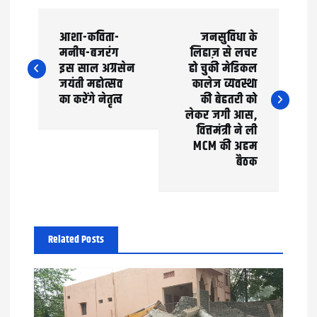
P
आशा-कविता-
जनसुविधा के
o
मनीष-बजरंग
लिहाज़ से लचर
इस साल अग्रसेन
हो चुकी मेडिकल
s
जयंती महोत्सव
कालेज व्यवस्था
t
का करेंगे नेतृत्व
की बेहतरी को
लेकर जगी आस,
n
वित्तमंत्री ने ली
MCM की अहम
a
बैठक
v
i
g
Related Posts
a
t