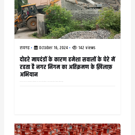
i
o
n
रायगढ़
October 16, 2024
142 views
दोहरे मापदंडों के कारण हमेशा सवालों के घेरे में
रहता है नगर निगम का अतिक्रमण के ख़िलाफ़
अभियान
वार्ड नंबर 25 के दायरे में आने वाले कौहाकुंडा क्षेत्र के चिरंजीव दास नगर में मुख्य सड़क किनारे अतिक्रमण कर बनाई गई दुकानों को निगम की अतिक्रमण निवारण टीम द्वारा…