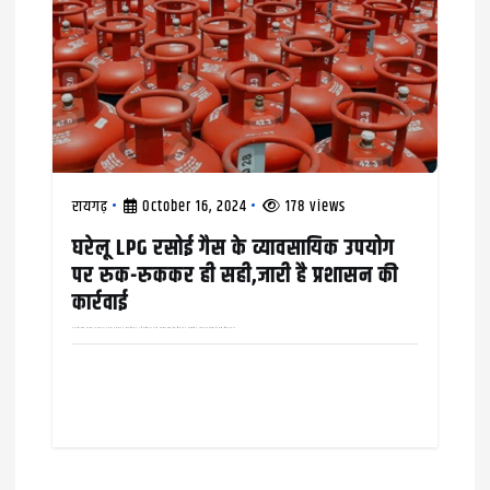
रायगढ़
October 16, 2024
178 views
घरेलू LPG रसोई गैस के व्यावसायिक उपयोग
पर रुक-रुककर ही सही,जारी है प्रशासन की
कार्रवाई
अन्नपूर्णा होटल पर ठोका 10 हज़ार का जुर्माना कलेक्टर ने खाद्य विभाग के अधिकारियों को घरेले एलपीजी रसोई गैस सिलेंडर के व्यावसायिक उपयोग पर कार्रवाई की सख़्त हिदायत दी थी,…