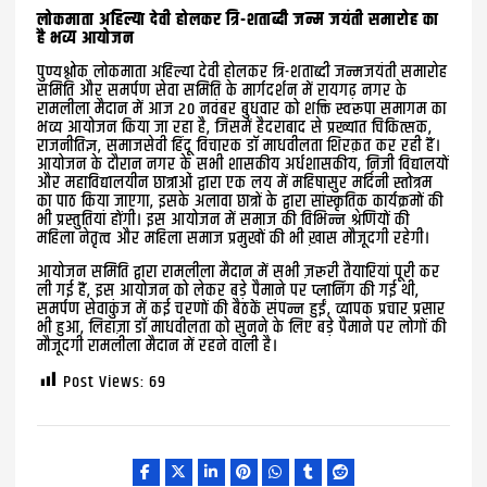
लोकमाता अहिल्या देवी होलकर त्रि-शताब्दी जन्म जयंती समारोह का
है भव्य आयोजन
पुण्यश्लोक लोकमाता अहिल्या देवी होलकर त्रि-शताब्दी जन्मजयंती समारोह
समिति और समर्पण सेवा समिति के मार्गदर्शन में रायगढ़ नगर के
रामलीला मैदान में आज 20 नवंबर बुधवार को शक्ति स्वरूपा समागम का
भव्य आयोजन किया जा रहा है, जिसमें हैदराबाद से प्रख्यात चिकित्सक,
राजनीतिज्ञ, समाजसेवी हिंदू विचारक डॉ माधवीलता शिरक़त कर रही हैं।
आयोजन के दौरान नगर के सभी शासकीय अर्धशासकीय, निजी विद्यालयों
और महाविद्यालयीन छात्राओं द्वारा एक लय में महिषासुर मर्दिनी स्तोत्रम
का पाठ किया जाएगा, इसके अलावा छात्रों के द्वारा सांस्कृतिक कार्यक्रमों की
भी प्रस्तुतियां होंगी। इस आयोजन में समाज की विभिन्न श्रेणियों की
महिला नेतृत्व और महिला समाज प्रमुखों की भी ख़ास मौजूदगी रहेगी।
आयोजन समिति द्वारा रामलीला मैदान में सभी ज़रूरी तैयारियां पूरी कर
ली गई हैं, इस आयोजन को लेकर बड़े पैमाने पर प्लानिंग की गई थी,
समर्पण सेवाकुंज में कई चरणों की बैठकें संपन्न हुईं, व्यापक प्रचार प्रसार
भी हुआ, लिहाज़ा डॉ माधवीलता को सुनने के लिए बड़े पैमाने पर लोगों की
मौजूदगी रामलीला मैदान में रहने वाली है।
Post Views:
69