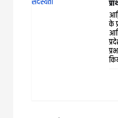
प्र
आख़
के 
आदि
प्र
प्र
कि