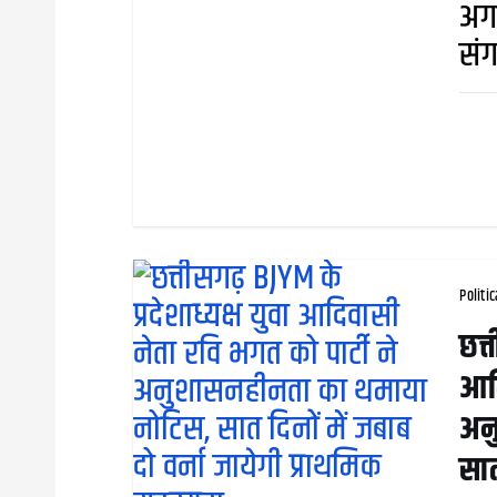
अगल
सं
Politic
छत्
आदि
अन
सात