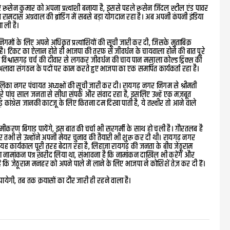
 रूसेन कुमार को अपना प्रत्याशी बनाया है, इससे पहले रूसेन जिंदल स्टील एंड पावर
 रामदास अग्रवाल की ब्रांडिंग में सबसे बड़ा योगदान रहा है। अब अपनी कंपनी इंडिया
 ली है।
निगमों के लिए अपने अधिकृत प्रत्याशियों की सूची जारी कर दी, जिसके मुताबिक़
ा है। टिकट का ऐलान होते ही भाजपा की तरफ़ से जीवर्धन के चायवाला होने की बात पूरे
विश्वासगढ़ चर्च की दीवार से लगकर जीवर्धन की चाय पान मसाला कोल्ड ड्रिंक्स की
के अलावा संगठन के पदों पर काम करते हुए भाजपा का एक समर्पित कार्यकर्ता रहा है।
पालिका नगर पंचायत अध्यक्षों की सूची जारी कर दी। रायगढ़ नगर निगम से श्रीमती
रे पांच साल जनता से सीधा संपर्क और संवाद रहा है, इसलिए उन्हें एक मज़बूत
ढ़ कांग्रेस जानकी काटजू के लिए कितना दम दिखा पाती है, ये तस्वीर तो आने वाले
ीकरण बिगाड़ पायेंगे, इस बात की चर्चा भी सरगर्मी के साथ हो चली है। ग़ौरतलब है
 तभी से उन्होंने अपनी मेयर चुनाव की तैयारी भी शुरू कर दी थी। रायगढ़ नगर
 कार्यकाल पूरी तरह बेदाग़ रहा है, लिहाज़ा रायगढ़ की जनता के बीच जेठूराम
ामांकन पत्र ख़रीद लिया था, संभावना है कि नामांकन दाख़िल भी करेंगे और
 है कि जेठूराम मनहर को अपने पाले में लाने के लिए भाजपा ने कोशिशें तेज़ कर दी हैं।
ेगी, तब तक क़यासों का दौर जारी ही रहने वाला है।