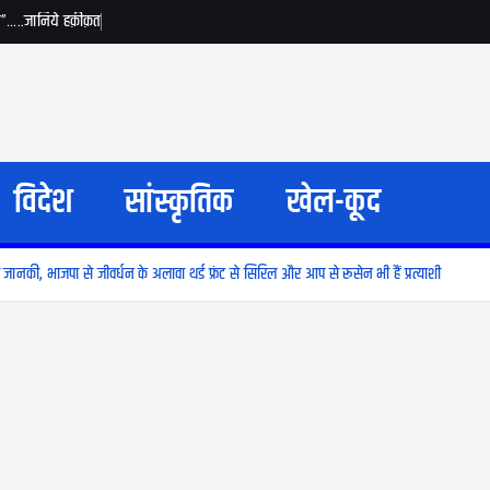
जय”…..जानिये हक़ीक़त
विदेश
सांस्कृतिक
खेल-कूद
 जानकी, भाजपा से जीवर्धन के अलावा थर्ड फ्रंट से सिरिल और आप से रूसेन भी हैं प्रत्याशी