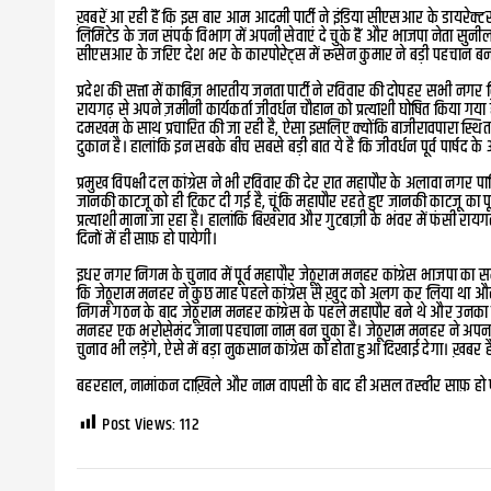
ख़बरें आ रही हैं कि इस बार आम आदमी पार्टी ने इंडिया सीएसआर के डायरेक्टर
लिमिटेड के जन संपर्क विभाग में अपनी सेवाएं दे चुके हैं और भाजपा नेता सुनील
सीएसआर के जरिए देश भर के कारपोरेट्स में रूसेन कुमार ने बड़ी पहचान बना
प्रदेश की सत्ता में काबिज़ भारतीय जनता पार्टी ने रविवार की दोपहर सभी नगर‌ 
रायगढ़ से अपने ज़मीनी कार्यकर्ता जीवर्धन चौहान को प्रत्याशी घोषित किया गय
दमखम के साथ प्रचारित की जा रही है, ऐसा इसलिए क्योंकि बाजीरावपारा स्थित 
दुकान है। हालांकि इन सबके बीच सबसे बड़ी बात ये है कि जीवर्धन पूर्व पार्षद 
प्रमुख विपक्षी दल कांग्रेस ने भी रविवार की देर रात महापौर के अलावा नगर 
जानकी काटजू को ही टिकट दी गई है, चूंकि महापौर रहते हुए जानकी काटजू का पू
प्रत्याशी माना जा रहा है। हालांकि बिखराव और गुटबाज़ी के भंवर में फंसी रायग
दिनों में ही साफ़ हो पायेगी।
इधर नगर निगम के चुनाव में पूर्व महापौर जेठूराम मनहर कांग्रेस भाजपा का सम
कि जेठूराम मनहर ने कुछ माह पहले कांग्रेस से ख़ुद को अलग कर लिया था और
निगम गठन के बाद जेठूराम मनहर कांग्रेस के पहले महापौर बने थे और उनका यह
मनहर एक भरोसेमंद जाना पहचाना नाम बन चुका है। जेठूराम मनहर ने अपना न
चुनाव भी लड़ेंगे, ऐसे में बड़ा नुकसान कांग्रेस को होता हुआ दिखाई देगा। ख़बर
बहरहाल, नामांकन दाख़िले और नाम वापसी के बाद ही असल तस्वीर साफ़ हो पाय
Post Views:
112