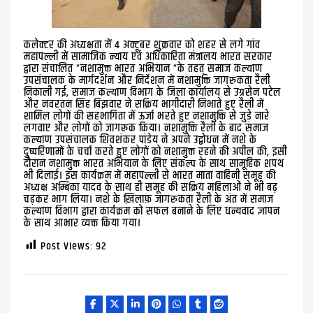
कलेक्टर की अध्यक्षता में 4 अक्टूबर शुक्रवार को शहर से लगे गांव
महापल्ली में सामाजिक न्याय एवं अधिकारिता मंत्रालय भारत सरकार
द्वारा संचालित “नशामुक्त भारत अभियान “के तहत् समाज कल्याण
उपसंचालक के मार्गदर्शन और निर्देशन में नशामुक्ति जागरुकता रैली
निकाली गई, समाज कल्याण विभाग के जिला कार्यालय से उग्रसेन पटेल
और नवरतन सिंह बिंझवार ने सक्रिय भागीदारी निभाते हुए रैली में
शामिल लोगों की सहभागिता में ऊर्जा भरते हुए नशामुक्ति से जुड़े नारे
लगवाए और लोगों को जागरूक किया। नशामुक्ति रैली के बाद समाज
कल्याण उपसंचालक शिवशंकर पांडेय ने अपने उद्बोधन में नशे के
दुष्परिणामों के चर्चा करते हुए लोगों को नशामुक्त रहने की अपील की, इसी
दौरान नशामुक्त भारत अभियान के लिए संकल्प के साथ सामूहिक शपथ
भी दिलाई। इस कार्यक्रम में महापल्ली से भारत माता वाहिनी समूह की
अध्यक्ष अम्बिका यादव के साथ ही समूह की सक्रिय महिलाओं ने भी बढ़
चढ़कर भाग लिया। नशे के ख़िलाफ़ जागरुकता रैली के अंत में समाज
कल्याण विभाग द्वारा कार्यक्रम को सफल बनाने के लिए धन्यवाद ज्ञापन
के साथ आभार व्यक्त किया गया।
Post Views:
92