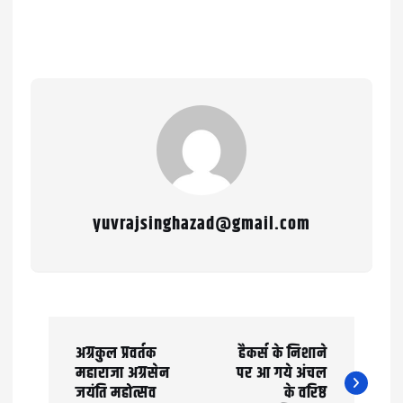
yuvrajsinghazad@gmail.com
P
अग्रकुल प्रवर्तक
हैकर्स के निशाने
o
महाराजा अग्रसेन
पर आ गये अंचल
जयंति महोत्सव
के वरिष्ठ