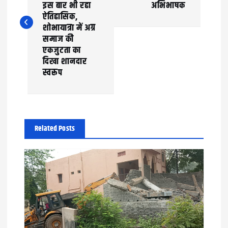
s
इस बार भी रहा
अभिभाषक
t
ऐतिहासिक,
शोभायात्रा में अग्र
n
समाज की
एकजुटता का
a
दिखा शानदार
स्वरूप
v
i
g
Related Posts
a
t
i
o
n