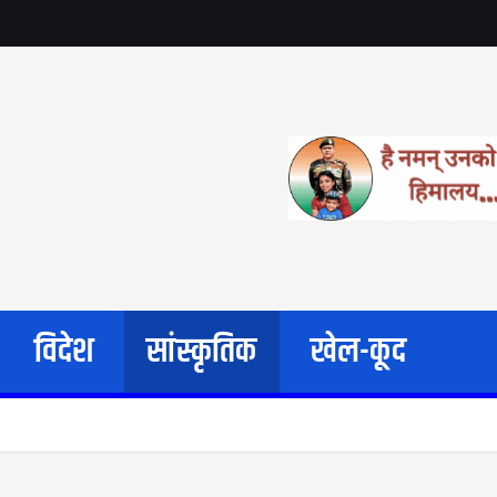
विदेश
सांस्कृतिक
खेल-कूद