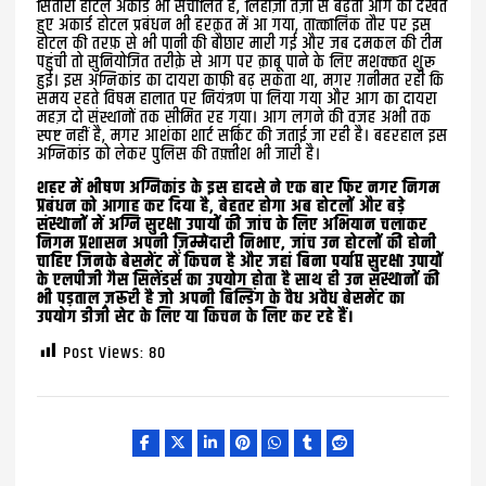
सितारा होटल अकार्ड भी संचालित है, लिहाज़ा तेज़ी से बढ़ती आग को देखते
हुए अकार्ड होटल प्रबंधन भी हरक़त में आ गया, तात्कालिक तौर पर इस
होटल की तरफ़ से भी पानी की बौछार मारी गई और जब दमकल की टीम
पहुंची तो सुनियोजित तरीक़े से आग पर क़ाबू पाने के लिए मशक्कत शुरू
हुई। इस अग्निकांड का दायरा काफी बढ़ सकता था, मगर ग़नीमत रही कि
समय रहते विषम हालात पर नियंत्रण पा लिया गया और आग का दायरा
महज़ दो संस्थानों तक सीमित रह गया। आग लगने की वजह अभी तक
स्पष्ट नहीं है, मगर आशंका शार्ट सर्किट की जताई जा रही है। बहरहाल इस
अग्निकांड को लेकर पुलिस की तफ़्तीश भी जारी है।
शहर में भीषण अग्निकांड के इस हादसे ने एक बार फिर नगर निगम
प्रबंधन को आगाह कर दिया है, बेहतर होगा अब होटलों और बड़े
संस्थानों में अग्नि सुरक्षा उपायों की जांच के लिए अभियान चलाकर
निगम प्रशासन अपनी ज़िम्मेदारी निभाए, जांच उन होटलों की होनी
चाहिए जिनके बेसमेंट में किचन है और जहां बिना पर्याप्त सुरक्षा उपायों
के एलपीजी गैस सिलेंडर्स का उपयोग होता है साथ ही उन संस्थानों की
भी पड़ताल ज़रूरी है जो अपनी बिल्डिंग के वैध अवैध बेसमेंट का
उपयोग डीजी सेट के लिए या किचन के लिए कर रहे हैं।
Post Views:
80