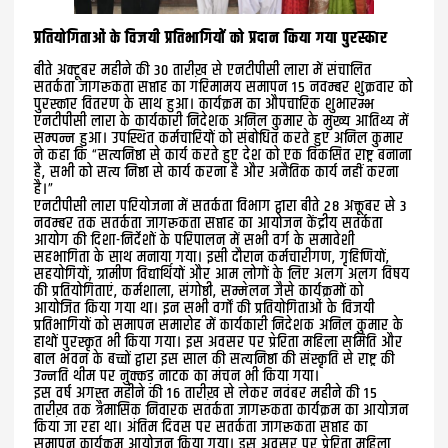
प्रतियोगिताओं के विजयी प्रतिभागियों को प्रदान किया गया पुरस्कार
बीते अक्टूबर महीने की 30 तारीख़ से एनटीपीसी लारा में संचालित
सतर्कता जागरूकता सप्ताह का गरिमामय समापन 15 नवम्बर शुक्रवार को
पुरस्कार वितरण के साथ हुआ। कार्यक्रम का औपचारिक शुभारम्भ
एनटीपीसी लारा के कार्यकारी निदेशक अनिल कुमार के मुख्य आतिथ्य में
सम्पन्न हुआ। उपस्थित कर्मचारियों को संबोधित करते हुए अनिल कुमार
ने कहा कि “सत्यनिष्ठा से कार्य करते हुए देश को एक विकसित राष्ट्र बनाना
है, सभी को सत्य निष्ठा से कार्य करना है और अनैतिक कार्य नहीं करना
है।”
एनटीपीसी लारा परियोजना में सतर्कता विभाग द्वारा बीते 28 अक्तूबर से 3
नवम्बर तक सतर्कता जागरूकता सप्ताह का आयोजन केंद्रीय सतर्कता
आयोग की दिशा-निर्देशों के परिपालन में सभी वर्ग के समावेशी
सहभागिता के साथ मनाया गया। इसी दौरान कर्मचारीगण, गृहिणियों,
सहयोगियों, ग्रामीण विद्यार्थियों और आम लोगों के लिए अलग अलग विषय
की प्रतियोगिताएं, कर्मशाला, संगोष्ठी, सम्मेलन जैसे कार्यक्रमों को
आयोजित किया गया था। इन सभी वर्गों की प्रतियोगिताओं के विजयी
प्रतिभागियों को समापन समारोह में कार्यकारी निदेशक अनिल कुमार के
हाथों पुरस्कृत भी किया गया। इस अवसर पर प्रेरिता महिला समिति और
बाल भवन के बच्चों द्वारा इस साल की सत्यनिष्ठा की संस्कृति से राष्ट्र की
उन्नति थीम पर नुक्कड़ नाटक का मंचन भी किया गया।
इस वर्ष अगस्त महीने की 16 तारीख़ से लेकर नवंबर महीने की 15
तारीख़ तक त्रैमासिक निवारक सतर्कता जागरूकता कार्यक्रम का आयोजन
किया जा रहा था। अंतिम दिवस पर सतर्कता जागरूकता सप्ताह का
समापन कार्यक्रम आयोजन किया गया। इस अवसर पर प्रेरिता महिला