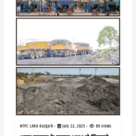
a
t
i
o
n
NTPC LARA Raigarh
July 22, 2025
89 views