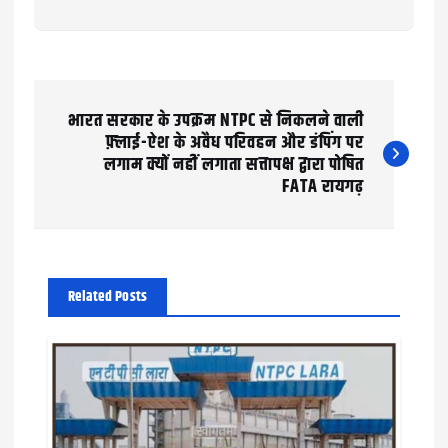
P
भारत सरकार के उपक्रम NTPC से निकलने वाली
o
फ़्लाई-ऐश के अवैध परिवहन और डंपिंग पर
लगाम क्यों नहीं लगाता सत्तापक्ष द्वारा पोषित
s
FATA रायगढ़
t
n
a
Related Posts
v
i
g