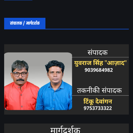
संचालक / मार्गदर्शक