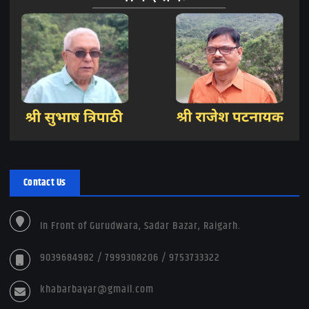
Contact Us
In Front of Gurudwara, Sadar Bazar, Raigarh.
9039684982 / 7999308206 / 9753733322
khabarbayar@gmail.com