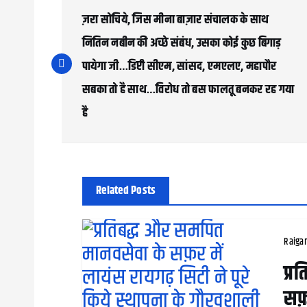
o
ज़रा सोचिये, जिस मीना बाज़ार संचालक के साथ
s
नितिन नबीन की अच्छे संबंध, उसका कोई कुछ बिगाड़
पायेगा जी…डिप्टी सीएम, सांसद, एमएलए, महापौर
t
सबका तो है साथ…विरोध तो बस फालतू बनकर‌ रह गया
n
है
a
v
i
Related Posts
g
a
Raiga
t
प्र
i
सफ़
o