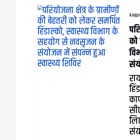
Raiga
परि
को 
वि
संय
राय
हिं
कार
सीए
लिए
संय