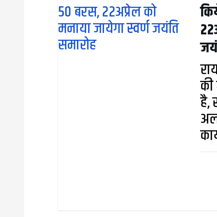
किय
n
22अ
जय
रा
की 
है,
अल
कार