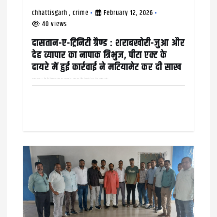
chhattisgarh
,
crime
February 12, 2026
40 views
दासतान-ए-ट्रिनिटी ग्रैण्ड : शराबखोरी-जुआ और
देह व्यापार का नापाक त्रिभुज, पीटा एक्ट के
दायरे में हुई कार्रवाई ने मटियामेट कर दी साख
26 अक्टूबर 2022 को मयंक मित्तल (मिट्ठु) की आत्महत्या के बाद सुरेश गोयल, प्रदीप अग्रवाल, उमेश अग्रवाल, प्रकाश निगानिया की अगुवाई में सर्व समाज की बैठक 27 अक्टूबर को अग्रसेन…