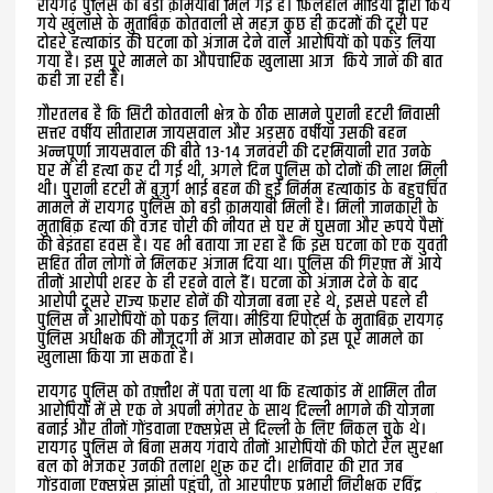
रायगढ़ पुलिस को बड़ी क़ामयाबी मिल गई है। फ़िलहाल मीडिया द्वारा किये
गये खुलासे के मुताबिक़ कोतवाली से महज़ कुछ ही क़दमों की दूरी पर
दोहरे हत्याकांड की घटना को अंजाम देने वाले आरोपियों को पकड़ लिया
गया है। इस पूरे मामले का औपचारिक खुलासा आज किये जाने की बात
कही जा रही है।
ग़ौरतलब है कि सिटी कोतवाली क्षेत्र के ठीक सामने पुरानी हटरी निवासी
सत्तर वर्षीय सीताराम जायसवाल और अड़सठ वर्षीया उसकी बहन
अन्नपूर्णा जायसवाल की बीते 13-14 जनवरी की दरमियानी रात उनके
घर में ही हत्या कर दी गई थी, अगले दिन पुलिस को दोनों की लाश मिली
थी। पुरानी हटरी में बुज़ुर्ग भाई बहन की हुई निर्मम हत्याकांड के बहुचर्चित
मामले में रायगढ़ पुलिस को बड़ी क़ामयाबी मिली है। मिली जानकारी के
मुताबिक़ हत्या की वजह चोरी की नीयत से घर में घुसना और रूपये पैसों
की बेइंतहा हवस है। यह भी बताया जा रहा है कि इस घटना को एक युवती
सहित तीन लोगों ने मिलकर अंजाम दिया था। पुलिस की गिरफ़्त में आये
तीनों आरोपी शहर के ही रहने वाले हैं। घटना को अंजाम देने के बाद
आरोपी दूसरे राज्य फ़रार होनें की योजना बना रहे थे, इससे पहले ही
पुलिस ने आरोपियों को पकड़ लिया। मीडिया रिपोर्ट्स के मुताबिक़ रायगढ़
पुलिस अधीक्षक की मौजूदगी में आज सोमवार को इस पूरे मामले का
खुलासा किया जा सकता है।
रायगढ़ पुलिस को तफ़्तीश में पता चला था कि हत्याकांड में शामिल तीन
आरोपियों में से एक ने अपनी मंगेतर के साथ दिल्ली भागने की योजना
बनाई और तीनों गोंडवाना एक्सप्रेस से दिल्ली के लिए निकल चुके थे।
रायगढ़ पुलिस ने बिना समय गंवाये तीनों आरोपियों की फोटो रेल सुरक्षा
बल को भेजकर उनकी तलाश शुरू कर दी। शनिवार की रात जब
गोंडवाना एक्सप्रेस झांसी पहुंची, तो आरपीएफ प्रभारी निरीक्षक रविंद्र