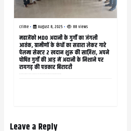
crime
August 8, 2025
88 views
महाजेंको MDO अदानी के गुर्गों का जंगली
आतंक, ग्रामीणों के कंधों का सहारा लेकर गारे
पेलमा सेक्टर 2 खदान शुरू की साज़िश, अपने
पोषित गुर्गों की आड़ में अदानी के निशाने पर
रायगढ़ की पत्रकार बिरादरी
तमाम पड़यंत्रों के साथ हथियाये गये कोल ब्लॉक में कोयला खदान शुरू करने के लिए कोई कंपनी किस हद तक गिर सकती है, इसका ताज़ा उदाहरण बीते बुधवार की दोपहर…
Leave a Reply