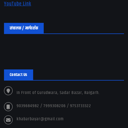
YouTube Link
संचालक / मार्गदर्शक
Contact Us
In Front of Gurudwara, Sadar Bazar, Raigarh.
9039684982 / 7999308206 / 9753733322
khabarbayar@gmail.com