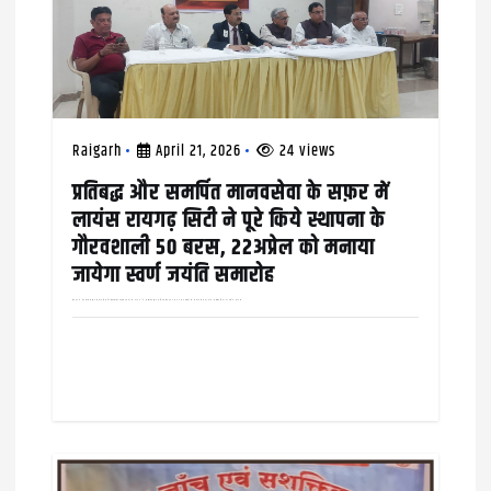
n
Raigarh
April 21, 2026
24 views
प्रतिबद्ध और समर्पित मानवसेवा के सफ़र में
लायंस रायगढ़ सिटी ने पूरे किये स्थापना के
गौरवशाली 50 बरस, 22अप्रेल को मनाया
जायेगा स्वर्ण जयंति समारोह
रायगढ़ में दानशीलता और समाजसेवा की गौरवशाली परंपरा दशकों से क़ायम है, संस्थागत और व्यक्तिगत तौर पर अलग अलग तरीक़ों से समाजसेवा का कार्य लगातार किया जा रहा है। लायंस…