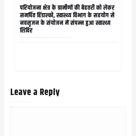
परियोजना क्षेत्र के ग्रामीणों की बेहतरी को लेकर
समर्पित हिंडाल्को, स्वास्थ्य विभाग के सहयोग से
नवसृजन के संयोजन में संपन्न हुआ स्वास्थ्य
शिविर
रायगढ़ जिले के तमनार क्षेत्र में कार्यरत हिंडालको इंडस्ट्रीज लिमिटेड द्वारा कार्पोरेट सामाजिक उत्तरदायित्व सीएसआर के तहत् शिक्षा एवं जनसेवा के लिए प्रतिबद्ध नवसृजन समिति के संयोजन में स्वास्थ्य विभाग…
Leave a Reply
Your email address will not be published.
Required fields are marked
*
Comment
*