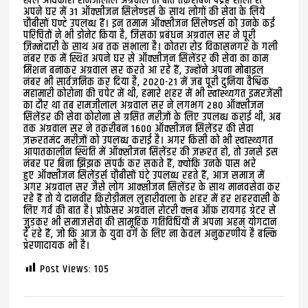
खेल अधिकारी रामजीलाल अग्रवाल तो बीते तक़रीबन पंद्रह सालों से
अपने घर में 31 ऑक्सीजन सिलेण्डर्स के साथ लोगों की सेवा के लिये
चौबीसों घण्टे उपलब्ध हैं। इन तमाम ऑक्सीजन सिलेण्डर्स को उनके कई
परिचितों ने भी डोनेट किया है, जिसका प्रबंधन अग्रवाल सर ने पूरी
ज़िम्मेदारी के साथ अब तक संभाला है। कोतरा रोड विकासनगर के गली
नंबर एक में स्थित अपने घर से ऑक्सीजन सिलेंडर की सेवा का काम
मिशन बनाकर अग्रवाल सर करते आ रहे हैं, उन्होंने अपना मोबाइल
नंबर भी सार्वजनिक कर दिया है, 2020-21 में जब पूरी दुनिया वैश्विक
महामारी कोरोना की चपेट में थी, हमारे शहर में भी स्वास्थ्यगत इमरजेंसी
का दौर था तब रामजीलाल अग्रवाल सर ने लगभग 280 ऑक्सीजन
सिलेंडर की सेवा कोरोना से ग्रसित मरीज़ों के लिए उपलब्ध कराई थी, अब
तक अग्रवाल सर ने तक़रीबन 1600 ऑक्सीजन सिलेंडर की सेवा
ज़रूरतमंद मरीज़ों को उपलब्ध कराई है। अगर किसी को भी स्वास्थ्यगत
आपातकालीन स्थिति में ऑक्सीजन सिलेंडर की ज़रूरत हो, तो उनसे इस
नंबर पर बिना झिझक संपर्क कर सकते हैं, क्योंकि उनके पास भरे
हुए ऑक्सीजन सिलेंडर्स चौबीसों घंटे उपलब्ध रहते हैं, आज समाज में
अगर अग्रवाल सर जैसे लोग आक्सीजन सिलेंडर के साथ मानवसेवा कर
रहे हैं तो ये दानवीर किरोड़ीमल लुहारीवाला के शहर में हर शहरवासी के
लिए गर्व की बात है। प्रोफ़ेसर अग्रवाल रोटरी क्लब ऑफ़ रायगढ़ ग्रेटर से
जुड़कर भी समाजसेवा की सामूहिक गतिविधियों में अपना अहम् योगदान
दे रहे हैं, जो कि आज के युवा वर्ग के लिए ना केवल अनुकरणीय है बल्कि
प्रेरणादायक भी है।
Post Views:
105