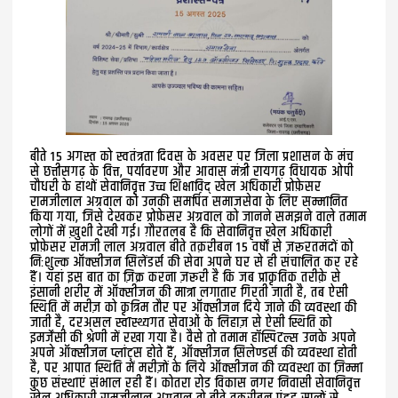
बीते 15 अगस्त को स्वतंत्रता दिवस के अवसर पर जिला प्रशासन के मंच
से छत्तीसगढ़ के वित्त, पर्यावरण और आवास मंत्री रायगढ़ विधायक ओपी
चौधरी के हाथों सेवानिवृत्त उच्च शिक्षाविद् खेल अधिकारी प्रोफ़ेसर
रामजीलाल अग्रवाल को उनकी समर्पित समाजसेवा के लिए सम्मानित
किया गया, जिसे देखकर प्रोफ़ेसर अग्रवाल को जानने समझने वाले तमाम
लोगों में ख़ुशी देखी गई। ग़ौरतलब है कि सेवानिवृत्त खेल अधिकारी
प्रोफ़ेसर रामजी लाल अग्रवाल बीते तक़रीबन 15 वर्षों से ज़रूरतमंदों को
निःशुल्क ऑक्सीजन सिलेंडर्स की सेवा अपने घर से ही संचालित कर रहे
हैं। यहां इस बात का ज़िक्र करना ज़रूरी है कि जब प्राकृतिक तरीक़े से
इंसानी शरीर में ऑक्सीजन की मात्रा लगातार गिरती जाती है, तब ऐसी
स्थिति में मरीज़ को कृत्रिम तौर पर ऑक्सीजन दिये जाने की व्यवस्था की
जाती है, दरअसल स्वास्थ्यगत सेवाओं के लिहाज़ से ऐसी स्थिति को
इमर्जेंसी की श्रेणी में रखा गया है। वैसे तो तमाम हाॅस्पिटल्स उनके अपने
अपने ऑक्सीजन प्लांट्स होते हैं, ऑक्सीजन सिलेण्डर्स की व्यवस्था होती
है, पर आपात स्थिति में मरीज़ों के लिये ऑक्सीजन की व्यवस्था का ज़िम्मा
कुछ संस्थाएं संभाल रही हैं। कोतरा रोड विकास नगर‌ निवासी सेवानिवृत्त