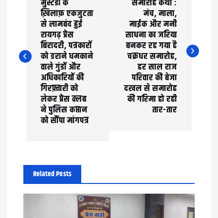
o
मुस्टंडों के
समारोह कथा :
ख़िलाफ़ एकजुटता
मंच, माला,
s
से लामबंद हुई
माईक और मनी
t
रायगढ़ प्रेस
साधना का जरिया
बिरादरी, पत्रकारों
बनकर रह गया है
n
को डराने धमकाने
चक्रधर समारोह,
वाले गुंडों और
हर साल राज
a
अधिकारियों की
परिवार की बेजा
गिरफ़्तारी को
दखल से समारोह
v
लेकर प्रेस क्लब
की गरिमा हो रही
ने पुलिस कप्तान
तार-तार
i
को सौंपा मांगपत्र
g
a
t
Related Posts
i
o