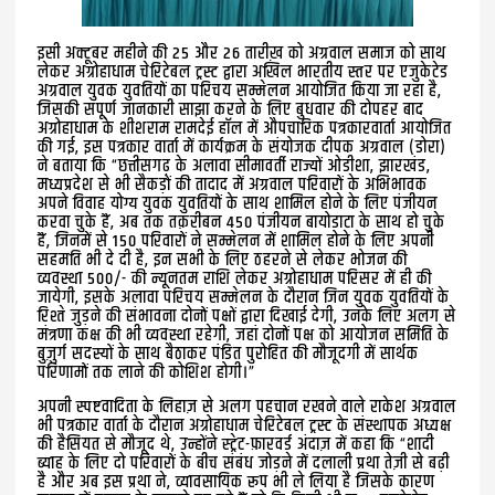
इसी अक्टूबर महीने की 25 और 26 तारीख़ को अग्रवाल समाज को साथ
लेकर अग्रोहाधाम चेरिटेबल ट्रस्ट द्वारा अखिल भारतीय स्तर पर एजुकेटेड
अग्रवाल युवक युवतियों का परिचय सम्मेलन आयोजित किया जा रहा है,
जिसकी संपूर्ण जानकारी साझा करने के लिए बुधवार की दोपहर बाद
अग्रोहाधाम के शीशराम रामदेई हॉल में औपचारिक पत्रकारवार्ता आयोजित
की गई, इस पत्रकार वार्ता में कार्यक्रम के संयोजक दीपक अग्रवाल (डोरा)
ने बताया कि “छत्तीसगढ़ के अलावा सीमावर्ती राज्यों ओडीशा, झारखंड,
मध्यप्रदेश से भी सैकड़ों की तादाद में अग्रवाल परिवारों के अभिभावक
अपने विवाह योग्य युवक युवतियों के साथ शामिल होने के लिए पंजीयन
करवा चुके हैं, अब तक तक़रीबन 450 पंजीयन बायोडाटा के साथ हो चुके
हैं, जिनमें से 150 परिवारों ने सम्मेलन में शामिल होने के लिए अपनी
सहमति भी दे दी है, इन सभी के लिए ठहरने से लेकर भोजन की
व्यवस्था 500/- की न्यूनतम राशि लेकर अग्रोहाधाम परिसर में ही की
जायेगी, इसके अलावा परिचय सम्मेलन के दौरान जिन युवक युवतियों के
रिश्ते जुड़ने की संभावना दोनों पक्षों द्वारा दिखाई देगी, उनके लिए अलग से
मंत्रणा कक्ष की भी व्यवस्था रहेगी, जहां दोनों पक्ष को आयोजन समिति के
बुज़ुर्ग सदस्यों के साथ बैठाकर पंडित पुरोहित की मौजूदगी में सार्थक
परिणामों तक लाने की कोशिश होगी।”
अपनी स्पष्टवादिता के लिहाज़ से अलग पहचान रखने वाले राकेश अग्रवाल
भी पत्रकार वार्ता के दौरान अग्रोहाधाम चेरिटेबल ट्रस्ट के संस्थापक अध्यक्ष
की हैसियत से मौजूद थे, उन्होंने स्ट्रेट-फ़ारवर्ड अंदाज़ में कहा कि “शादी
ब्याह के लिए दो परिवारों के बीच संबंध जोड़ने में दलाली प्रथा तेज़ी से बढ़ी
है और अब इस प्रथा ने, व्यावसायिक रूप भी ले लिया है जिसके कारण