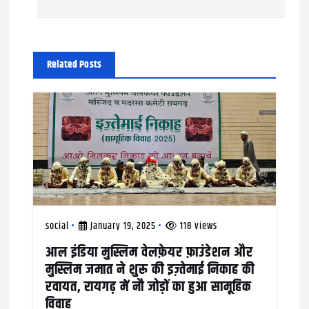
t
n
a
Related Posts
v
i
g
a
t
i
social
January 19, 2025
118 views
o
आल इंडिया मुस्लिम वेलफ़ेयर फ़ाउंडेशन और
मुस्लिम जमात ने शुरू की इज़्तेमाई निकाह की
n
रवायत, रायगढ़ में नौ जोड़ों का हुआ सामूहिक
विवाह