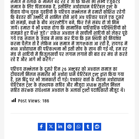
समाज में तलाक़ के मामले बढ़ रहे हैं जो कि किसी भी सभ्य एजुकेटेड
समाज के लिए चिंताजनक हैं, इसीलिए अग्रोहाधाम चेरिटेबल ट्रस्ट के
विवाय योग्य युवक युवतियों के परिचय सम्मेलन में हमारी कोशिश रहेगी
कि बेहतर की उम्मीद से शामिल होने आये अग्र परिवार पहले एक दूसरे
को समझें, बच्चों के बीच अंडरस्टैंडिंग बने, फिर ऐसे संबंध हों जो निभ
जायें। हमारा ये भी प्रयास होगा कि सामाजिक पारिवारिक परिस्थितियों को
समझते हुए रिश्ते जुड़ें।” राकेश अग्रवाल ने ख़र्चीली शादियों को लेकर पूछे
गये एक सवाल के जवाब में साफ़ कर दिया कि इस स्थिति को नियंत्रित
करना चैलेंज तो है लेकिन अब समाज में जागरुकता आ रही है, रायगढ़ में
भव्य अग्रोहाधाम की परिकल्पना भी इसी सोच के साथ की गई थी, हम हर
मंच से शादियों में फ़िज़ूलखर्ची पर लगाम लगाने की बात हर मंच से करते
रहे हैं और आगे भी करेंगे।”
परिचय सम्मेलन के दूसरे दिन 26 अक्टूबर को अग्रवाल समाज का
दीपावली मिलन समारोह भी अग्रोहा धाम चेरिटेबल ट्रस्ट द्वारा किया गया
है, इस बिंदु पर भी जानकारी दी गई। पत्रकार वार्ता के दौरान अग्रोहाधाम
चेरिटेबल ट्रस्ट के संस्थापक सचिव और मौजूदा अध्यक्ष सुशील मित्तल
सहित संरक्षक राधेश्याम अग्रवाल के अलावा ट्रस्टी पदाधिकारी मौजूद थे।
Post Views:
186