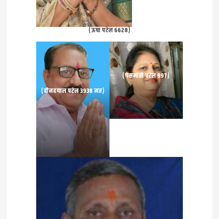
(ऊषा पटेल 6628)
(गेसमोती पटेल 997)
(दीनदयाल पटेल 3938 मत)