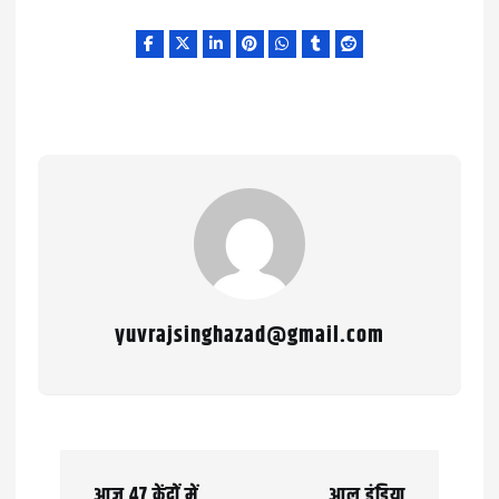
yuvrajsinghazad@gmail.com
P
आज 47 केंद्रों में
आल इंडिया