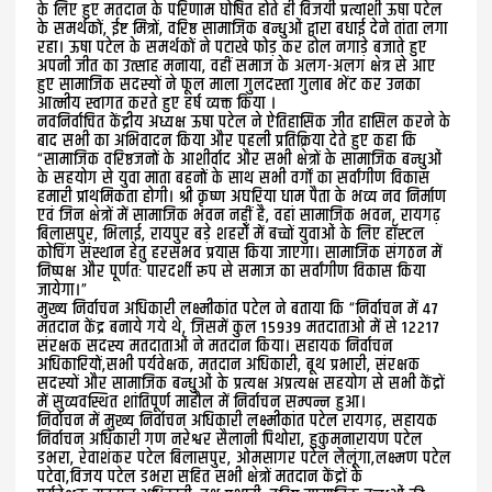
के लिए हुए मतदान के परिणाम घोषित होते ही विजयी प्रत्याशी ऊषा पटेल
के समर्थकों, ईष्ट मित्रों, वरिष्ठ सामाजिक बन्धुओं द्वारा बधाई देने तांता लगा
रहा। ऊषा पटेल के समर्थकों ने पटाखे फोड़ कर ढोल नगाड़े बजाते हुए
अपनी जीत का उत्साह मनाया, वहीं समाज के अलग-अलग क्षेत्र से आए
हुए सामाजिक सदस्यों ने फूल माला गुलदस्ता गुलाब भेंट कर उनका
आत्मीय स्वागत करते हुए हर्ष व्यक्त किया ।
नवनिर्वाचित केंद्रीय अध्यक्ष ऊषा पटेल ने ऐतिहासिक जीत हासिल करने के
बाद सभी का अभिवादन किया और पहली प्रतिक्रिया देते हुए कहा कि
“सामाजिक वरिष्ठजनों के आशीर्वाद और सभी क्षेत्रों के सामाजिक बन्धुओं
के सहयोग से युवा माता बहनों के साथ सभी वर्गों का सर्वांगीण विकास
हमारी प्राथमिकता होगी। श्री कृष्ण अघरिया धाम पैता के भव्य नव निर्माण
एवं जिन क्षेत्रों में सामाजिक भवन नहीं है, वहां सामाजिक भवन, रायगढ़
बिलासपुर, भिलाई, रायपुर बड़े शहरोँ में बच्चों युवाओं के लिए हॉस्टल
कोचिंग संस्थान हेतु हरसंभव प्रयास किया जाएगा। सामाजिक संगठन में
निष्पक्ष और पूर्णतः पारदर्शी रूप से समाज का सर्वांगीण विकास किया
जायेगा।”
मुख्य निर्वाचन अधिकारी लक्ष्मीकांत पटेल ने बताया कि “निर्वाचन में 47
मतदान केंद्र बनाये गये थे, जिसमें कुल 15939 मतदाताओ में से 12217
संरक्षक सदस्य मतदाताओं ने मतदान किया। सहायक निर्वाचन
अधिकारियों,सभी पर्यवेक्षक, मतदान अधिकारी, बूथ प्रभारी, संरक्षक
सदस्यों और सामाजिक बन्धुओं के प्रत्यक्ष अप्रत्यक्ष सहयोग से सभी केंद्रों
में सुव्यवस्थित शांतिपूर्ण माहौल में निर्वाचन सम्पन्न हुआ।
निर्वाचन में मुख्य निर्वाचन अधिकारी लक्ष्मीकांत पटेल रायगढ़, सहायक
निर्वाचन अधिकारी गण नरेश्वर सैलानी पिथोरा, हुकुमनारायण पटेल
डभरा, रेवाशंकर पटेल बिलासपुर, ओमसागर पटेल लैलूंगा,लक्ष्मण पटेल
पटेवा,विजय पटेल डभरा सहित सभी क्षेत्रों मतदान केंद्रों के