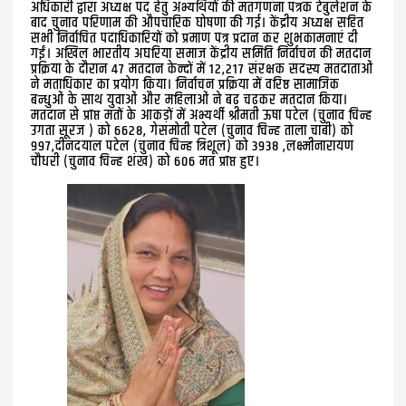
अधिकारी द्वारा अध्यक्ष पद हेतु अभ्यर्थियों की मतगणना पत्रक टेबुलेशन के
बाद चुनाव परिणाम की औपचारिक घोषणा की गई। केंद्रीय अध्यक्ष सहित
सभी निर्वाचित पदाधिकारियों को प्रमाण पत्र प्रदान कर शुभकामनाएं दी
गईं। अखिल भारतीय अघरिया समाज केंद्रीय समिति निर्वाचन की मतदान
प्रक्रिया के दौरान 47 मतदान केन्दों में 12,217 संरक्षक सदस्य मतदाताओं
ने मताधिकार का प्रयोग किया। निर्वाचन प्रक्रिया में वरिष्ठ सामाजिक
बन्धुओं के साथ युवाओं और महिलाओं ने बढ़ चढ़कर मतदान किया।
मतदान से प्राप्त मतों के आकड़ों में अभ्यर्थी श्रीमती ऊषा पटेल (चुनाव चिन्ह
उगता सूरज ) को 6628, गेसमोती पटेल (चुनाव चिन्ह ताला चाबी) को
997,दीनदयाल पटेल (चुनाव चिन्ह त्रिशूल) को 3938 ,लक्ष्मीनारायण
चौधरी (चुनाव चिन्ह शंख) को 606 मत प्राप्त हुए।