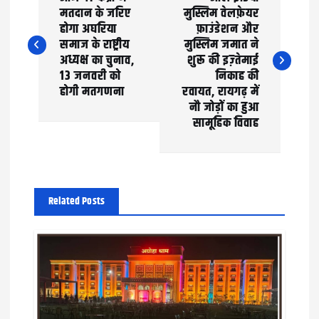
o
मतदान के जरिए
मुस्लिम वेलफ़ेयर
होगा अघरिया
फ़ाउंडेशन और
s
समाज के राष्ट्रीय
मुस्लिम जमात ने
t
अध्यक्ष का चुनाव,
शुरू की इज़्तेमाई
13 जनवरी को
निकाह की
n
होगी मतगणना
रवायत, रायगढ़ में
नौ जोड़ों का हुआ
a
सामूहिक विवाह
v
i
g
Related Posts
a
t
i