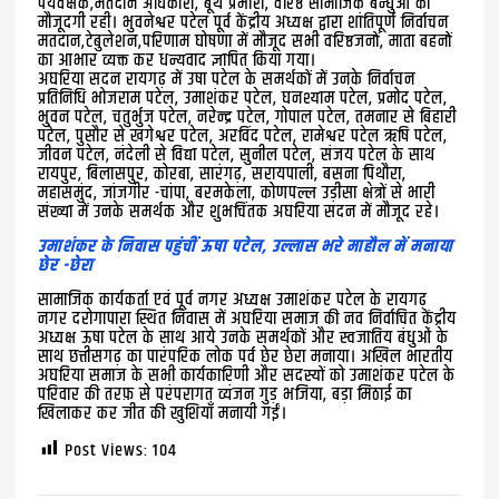
पर्यवेक्षक,मतदान अधिकारी, बूथ प्रभारी, वरिष्ठ सामाजिक बन्धुओं की
मौजूदगी रही। भुवनेश्वर पटेल पूर्व केंद्रीय अध्यक्ष द्वारा शांतिपूर्ण निर्वाचन
मतदान,टेबुलेशन,परिणाम घोषणा में मौजूद सभी वरिष्ठजनों, माता बहनों
का आभार व्यक्त कर धन्यवाद ज्ञापित किया गया।
अघरिया सदन रायगढ़ में उषा पटेल के समर्थकों में उनके निर्वाचन
प्रतिनिधि भोजराम पटेल, उमाशंकर पटेल, घनश्याम पटेल, प्रमोद पटेल,
भुवन पटेल, चतुर्भुज पटेल, नरेन्द्र पटेल, गोपाल पटेल, तमनार से बिहारी
पटेल, पुसौर से खगेश्वर पटेल, अरविंद पटेल, रामेश्वर पटेल ऋषि पटेल,
जीवन पटेल, नंदेली से विद्या पटेल, सुनील पटेल, संजय पटेल के साथ
रायपुर, बिलासपुर, कोरबा, सारंगढ़, सरायपाली, बसना पिथौरा,
महासमुंद, जांजगीर -चांपा, बरमकेला, कोणपल्ल उड़ीसा क्षेत्रों से भारी
संख्या में उनके समर्थक और शुभचिंतक अघरिया सदन में मौजूद रहे।
उमाशंकर के निवास पहुंचीं ऊषा पटेल, उल्लास भरे माहौल में मनाया
छेर -छेरा
सामाजिक कार्यकर्ता एवं पूर्व नगर अध्यक्ष उमाशंकर पटेल के रायगढ़
नगर दरोगापारा स्थित निवास में अघरिया समाज की नव निर्वाचित केंद्रीय
अध्यक्ष ऊषा पटेल के साथ आये उनके समर्थकों और स्वजातिय बंधुओं के
साथ छत्तीसगढ़ का पारंपरिक लोक पर्व छेर छेरा मनाया। अखिल भारतीय
अघरिया समाज के सभी कार्यकारिणी और सदस्यों को उमाशंकर पटेल के
परिवार की तरफ़ से परंपरागत व्यंजन गुड़ भजिया, बड़ा मिठाई का
खिलाकर कर जीत की खुशियाँ मनायी गईं।
Post Views:
104