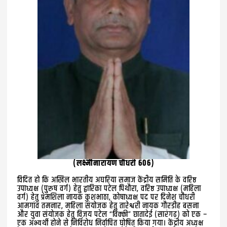
(लक्ष्मीनारायण चौधरी 606)
विदित हो कि अखिल भारतीय अघरिया समाज केंद्रीय समिति के वरिष्ठ
उपाध्यक्ष (पुरुष वर्ग) हेतु द्वारिका पटेल पिथौरा, वरिष्ठ उपाध्यक्ष (महिला
वर्ग) हेतु प्रेमशिला नायक कुशभाठा, कोषाध्यक्ष पद पर दिनेश चौधरी
आमगांव तमनार, महिला संयोजक हेतु तारेश्वरी नायक गौरडीह बसना
और युवा संयोजक हेतु विजय पटेल “विक्की” छातादेई (सारंगढ़) को एक –
एक अभ्यर्थी होने से निर्विरोध निर्वाचित घोषित किया गया। केंद्रीय अध्यक्ष