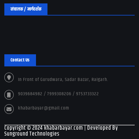
संचालक / मार्गदर्शक
Contact Us
In Front of Gurudwara, Sadar Bazar, Raigarh.
9039684982 / 7999308206 / 9753733322
khabarbayar@gmail.com
Copyright © 2024 khabarbayar.com | Developed By
Sunground Technologies