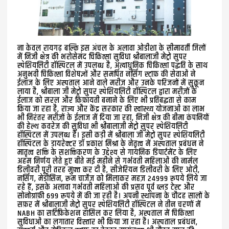
ना केवल रायगढ़ बल्कि इस अंचल के अलावा ओडीशा के सीमावर्ती जिलों
में निजी क्षेत्र की भरोसेमंद चिकित्सा सुविधा श्रीबालाजी मेट्रो सुपर
स्पेशियलिटी हॉस्पिटल में उपलब्ध है, अत्याधुनिक चिकित्सा पद्धति के साथ
अनुभवी चिकित्सा विशेषज्ञों और समर्पित नर्सिंग स्टाफ़ की सेवाओं ने
ईलाज के लिए अस्पताल आने वाले मरीज़ और उनके परिजनों में सुक़ून
लाया है, श्रीबाला जी मेट्रो सुपर स्पेशियलिटी हॉस्पिटल द्वारा मरीज़ों के
ईलाज को सरल और किफ़ायती बनाने के लिए भी प्रतिबद्धता से काम
किया जा रहा है, राज्य और केंद्र सरकार की स्वास्थ्य योजनाओं का लाभ
भी निरंतर मरीज़ों के ईलाज में दिया जा रहा, निजी क्षेत्र की बीमा कंपनियों
की हेल्थ कवरेज की सुविधा भी श्रीबालाजी मेट्रो सुपर स्पेशियलिटी
हॉस्पिटल में उपलब्ध है। इसी कड़ी में श्रीबाला जी मेट्रो सुपर स्पेशियलिटी
हॉस्पिटल के डायरेक्टर डॉ प्रकाश मिश्रा के नेतृत्व में अस्पताल प्रबंधन ने
मातृत्व शक्ति के सशक्तिकरण के उद्देश्य से गायनिक डिपार्टमेंट के लिए
अहम निर्णय लेते हुए बीते मई महीने से गर्भवती महिलाओं की नार्मल
डिलीवरी पूरी तरह मुफ़्त कर दी है, सीजेरियन डिलीवरी के लिए ओटी,
नर्सिंग, मेडीसिन, रूम चार्जेज़ को मिलाकर महज़ 24999 रूपये लिये जा
रहे हैं, इसके अलावा गर्भवती महिलाओं की प्रसव पूर्व ब्लड टेस्ट और
सोनोग्राफ़ी 699 रूपये में की जा रही है। अपनी स्थापना के चौदह सालों के
सफ़र में श्रीबालाजी मेट्रो सुपर स्पेशियलिटी हॉस्पिटल ने तीन चरणों में
NABH का सर्टिफ़िकेशन हासिल कर लिया है, अस्पताल में चिकित्सा
सुविधाओं का लगातार विस्तार भी किया जा रहा है। अस्पताल प्रबंधन,