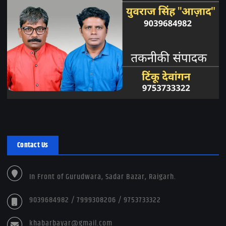
Contact Us
In Front of Gurudwara, Sadar Bazar, Raigarh.
9039684982 / 7999308206 / 9753733322
khabarbayar@gmail.com