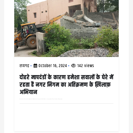
t
i
o
n
रायगढ़
October 16, 2024
142 views
दोहरे मापदंडों के कारण हमेशा सवालों के घेरे में
रहता है नगर निगम का अतिक्रमण के ख़िलाफ़
अभियान
वार्ड नंबर 25 के दायरे में आने वाले कौहाकुंडा क्षेत्र के चिरंजीव दास नगर में मुख्य सड़क किनारे अतिक्रमण कर बनाई गई दुकानों को निगम की अतिक्रमण निवारण टीम द्वारा…