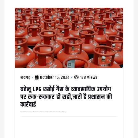
रायगढ़
October 16, 2024
178 views
घरेलू LPG रसोई गैस के व्यावसायिक उपयोग
पर रुक-रुककर ही सही,जारी है प्रशासन की
कार्रवाई
अन्नपूर्णा होटल पर ठोका 10 हज़ार का जुर्माना कलेक्टर ने खाद्य विभाग के अधिकारियों को घरेले एलपीजी रसोई गैस सिलेंडर के व्यावसायिक उपयोग पर कार्रवाई की सख़्त हिदायत दी थी,…