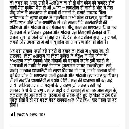
की जगह पर अगर सही वैन्टिलेशन ना हो तो पीयू फोम की जनरेट होने
वाली गैस कुकिंग गैस से भी ज़्यादा ज्वलनशील हो जाती है और ये गैस
पीयू फोम के भण्डारण से बननी ही बननी है, हमारे रायगढ़ जिला
मुख्यालय के मुख्य बाज़ार में तक़रीबन सभी फ़ोम हाऊसेज़, फुटवियर
स्टाॅकिस्ट्स और फोम-प्लास्टिक से बने सामानों के कारोबारियों की
प्रतिष्ठानों और गोदामों में बड़े पैमाने पर पीयू फ़ोम का भण्डारण किया गया
है, इनमें से अधिकतर दुकान और गोदाम घने रिहायशी ईलाकों में हैं,
केवल रायगढ़ जिले की ही बात नहीं है, देश के तक़रीबन सभी महानगरों,
नगरों और उपनगरों में भी पीयू फ़ोम का भण्डारण होता ही होता है।
अब रहा सवाल किसी बड़े हादसे से बचाव की दिशा में प्रयास का, तो
सरकारें, जिला प्रशासन या जिला पुलिस के नेतृत्व में पीयू फ़ोम के
भण्डारण वाली दुकानों और गोदामों की पहचान करके इन जगहों में
आगजनी से बचाव के सारे इंतज़ाम (मसलन फायर एक्सटिंग्ज़र, रेती,
पानी) करवाने व्यापारियों को सख़्त हिदायत दी जाये, इसके अलावा पाॅली
यूरेथेन फ़ोम के भण्डारण वाली दुकानों और गोदामों (ख़ासकर फुटवियर)
में भी संबंधित व्यापारियों से पर्याप्त वैन्टिलेशन की व्यवस्था भी करवाई
जाये। अति-ज्वलनशील पदार्थों के भंडारण को लेकर बरती गई
लापरवाहियों के कारण घनी आबादी वाले ईलाकों में व्यापक जान माल के
नुकसान की आगजनी की घटनाओं से सबक लेते हुए नियंत्रित करने ऐसी
पहल होती है तो यह पहल बेहद सकारात्मक और ज़िम्मेदार पहल साबित
होगी।
Post Views:
105