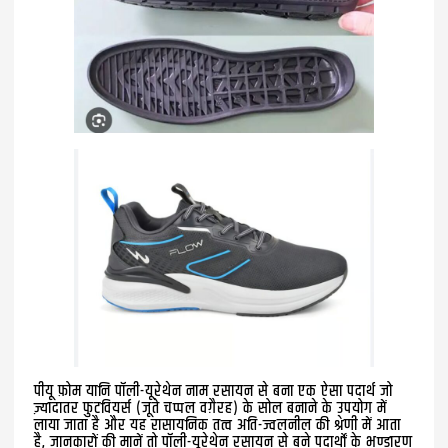
पीयू फ़ोम यानि पाॅली-यूरेथेन नाम रसायन से बना एक ऐसा पदार्थ जो
ज़्यादातर फुटवियर्स (जूते चप्पल वग़ैरह) के सोल बनाने के उपयोग में
लाया जाता है और यह रासायनिक तत्व अति-ज्वलनील की श्रेणी में आता
है, जानकारों की मानें तो पाॅली-यूरेथेन रसायन से बने पदार्थों के भण्डारण