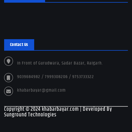
Contact Us
In Front of Gurudwara, Sadar Bazar, Raigarh.
9039684982 / 7999308206 / 9753733322
khabarbayar@gmail.com
Copyright © 2024 khabarbayar.com | Developed By
Sunground Technologies