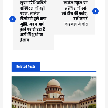
o
सुपर स्पेशियलिटी
कार्मेल स्कूल पर
हॉस्पिटल की बड़ी
संस्कार की खो-
s
पहल, नार्मल
खो टीम की फ़तेह,
t
डिलीवरी पूरी तरह
दर्ज़ कराई
मुफ़्त, महज़ आधे
फ़ाईनल में जीत
n
ख़र्चे पर हो रहा है
भर्ती शिशुओं का
a
ईलाज
v
i
g
Related Posts
a
t
i