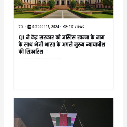
o
n
देश
October 17, 2024
117 views
CJI ने केंद्र सरकार को जस्टिस खन्ना के नाम
के साथ भेजी भारत के अगले मुख्य न्यायाधीश
की सिफ़ारिश
भारत के अगले मुख्य न्यायाधीश जस्टिस संजीव खन्ना होंगे, मौजूदा चीफ जस्टिस डीवाई चंद्रचूड़ ने जस्टिस खन्ना को अगला सीजेआई बनाने के लिए केंद्र सरकार से सिफारिश भी कर दी…