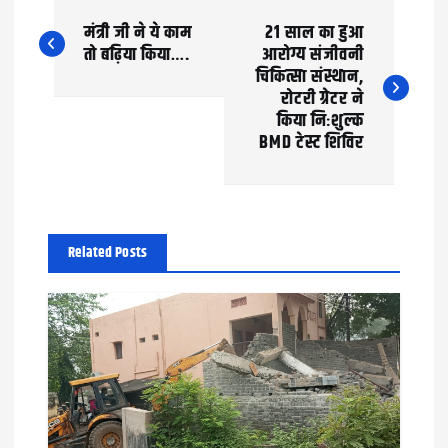
P
मंत्री जी ने ये काम
21 साल का हुआ
o
तो बढ़िया किया….
आरोग्य संजीवनी
चिकित्सा संस्थान,
s
रोटरी ग्रेटर ने
t
किया निःशुल्क
BMD टेस्ट शिविर
n
a
v
Related Posts
i
g
a
t