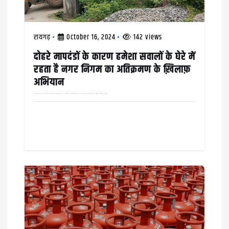
i
o
n
रायगढ़
October 16, 2024
142 views
दोहरे मापदंडों के कारण हमेशा सवालों के घेरे में
रहता है नगर निगम का अतिक्रमण के ख़िलाफ़
अभियान
वार्ड नंबर 25 के दायरे में आने वाले कौहाकुंडा क्षेत्र के चिरंजीव दास नगर में मुख्य सड़क किनारे अतिक्रमण कर बनाई गई दुकानों को निगम की अतिक्रमण निवारण टीम द्वारा…