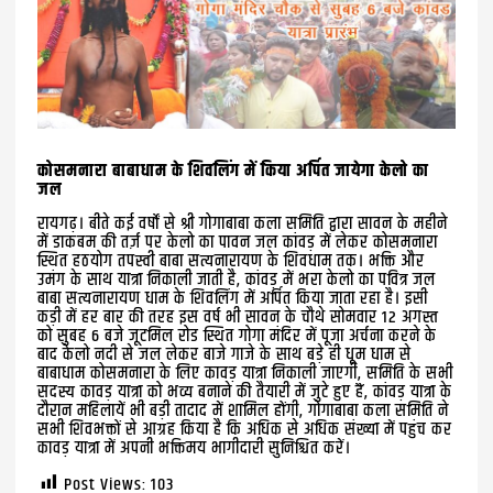
कोसमनारा बाबाधाम के शिवलिंग में किया अर्पित जायेगा केलो का
जल
रायगढ़। बीते कई वर्षों से श्री गोगाबाबा कला समिति द्वारा सावन के महीने
में डाकबम की तर्ज़ पर केलो का पावन जल कांवड़ में लेकर कोसमनारा
स्थित हठयोग तपस्वी बाबा सत्यनारायण के शिवधाम तक। भक्ति और
उमंग के साथ यात्रा निकाली जाती है, कांवड़ में भरा केलो का पवित्र जल
बाबा सत्यनारायण धाम के शिवलिंग में अर्पित किया जाता रहा है। इसी
कड़ी में हर बार की तरह इस वर्ष भी सावन के चौथे सोमवार 12 अगस्त
को सुबह 6 बजे जूटमिल रोड स्थित गोगा मंदिर में पूजा अर्चना करने के
बाद केलो नदी से जल लेकर बाजे गाजे के साथ बड़े ही धूम धाम से
बाबाधाम कोसमनारा के लिए कावड़ यात्रा निकाली जाएगी, समिति के सभी
सदस्य कावड़ यात्रा को भव्य बनाने की तैयारी में जुटे हुए हैं, कांवड़ यात्रा के
दौरान महिलायें भी बड़ी तादाद में शामिल होंगी, गोगाबाबा कला समिति ने
सभी शिवभक्तों से आग्रह किया है कि अधिक से अधिक संख्या में पहुंच कर
कावड़ यात्रा में अपनी भक्तिमय भागीदारी सुनिश्चित करें।
Post Views:
103