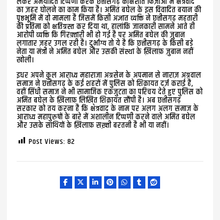
लेकर अमर्यादित टिप्पणी करके छत्तीसगढ़ कीक्षशांत फिज़ाओं में क्षेत्रवाद
का ज़हर घोलने का काम किया है। अमित बघेल के इस विवादित बयान की
पृष्ठभूमि में वो मामला है जिसमें किसी अज्ञात व्यक्ति ने छत्तीसगढ़ महतारी
की प्रतिमा को क्षतिग्रस्त कर दिया था, हालांकि जानकारी सामने आते ही
आरोपी व्यक्ति कि गिरफ़्तारी भी हो गई है पर अमित बघेल की ज़ुबान
लगातार ज़हर उगल रही है। दुर्भाग्य तो ये है कि छत्तीसगढ़ के किसी बड़े
नेता या मंत्री ने अमित बघेल और उसकी संस्था के ख़िलाफ़ ज़ुबान नहीं
खोली।
इधर अपने कुल आराध्य महाराजा अग्रसेन के अपमान से नाराज़ अग्रवाल
समाज ने छत्तीसगढ़ के कई शहरों में पुलिस को शिक़ायत दर्ज़ कराई है,
वहीं सिंधी समाज ने भी सामाजिक एकजुटता का परिचय देते हुए पुलिस को
अमित बघेल के ख़िलाफ़ लिखित शिक़ायत सौंपी है। अब छत्तीसगढ़
सरकार को तय करना है कि क्षेत्रवाद के नाम पर अलग अलग समाज के
आराध्य महापुरुषों के बारे में अशालीन टिप्पणी करने वाले अमित बघेल
और उसके साथियों के ख़िलाफ़ सख़्ती बरतनी है भी या नहीं।
Post Views:
82