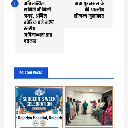
n
अधिमान्यता
चाचा पूरनमल के
समिति में मिली
की आत्मीय
a
जगह, अनिल
सौजन्य मुलाक़ात
रतेरिया बने राज्य
v
स्तरीय
अधिमान्यता प्राप्त
i
पत्रकार
g
a
t
Related Posts
i
o
n