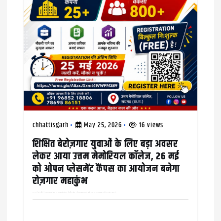
chhattisgarh
May 25, 2026
16 views
शिक्षित बेरोज़गार युवाओं के लिए बड़ा अवसर
लेकर आया उत्तम मेमोरियल कॉलेज, 26 मई
को ओपन प्लेसमेंट कैंपस का आयोजन बनेगा
रोज़गार महाकुंभ
एक अभ्यर्थी सात कंपनियों में अलग अलग बायेडाटा के साथ कर सकता है आवेदन, शैक्षणिक दस्तावेज़,अपडेटेड बायोडाटा,आधार कार्ड, पासपोर्ट साइज फोटो लाना ज़रूरी रायगढ़ क्षेत्र के युवाओं को रोज़गार से…