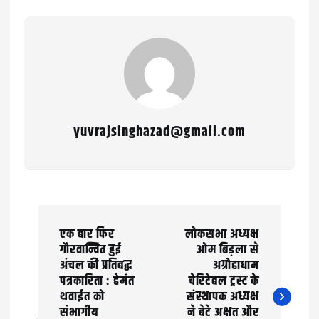
yuvrajsinghazad@gmail.com
P
एक बार फिर
लोकसभा अध्यक्ष
o
गौरवान्वित हुई
ओम बिड़ला से
अंचल की प्रतिबद्ध
अग्रोहाधाम
s
पत्रकारिता : हेमंत
चेरिटेबल ट्रस्ट के
t
थवाईत को
संस्थापक अध्यक्ष
संभागीय
ने बेटे अक्षत और