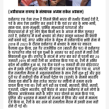
(अग्रोहाधाम रायगढ़ के संस्थापक अध्यक्ष राकेश अग्रवाल)
छत्तीसगढ़ एक ऐसा राज्य है जिसमें मिनी भारत की तस्वीर दिखाई देती है,
गर्व के साथ ऐसा इसलिए कह सकते हैं कि यहां हर प्रांत के भाषा-भाषी,
खान-पान, कला-संस्कृति, धार्मिक मान्यताओं परंपराओं और
विचारधाराओं से जुड़े लोग बिना किसी भय के आपस में मिल जुलकर
रहते हैं, छत्तीसगढ़ में कभी क्षेत्रवाद को लेकर क़ानून व्यवस्था की स्थिति
नहीं बनने पाई, मगर अमित बघेल के नेतृत्व में छत्तीसगढ़िया क्रांति सेना ने
2018 से 2023 के दौरान छत्तीसगढ़ में क्षेत्रवाद के नाम पर नफ़रत
फैलाना शुरू किया, इस ग़ैर राजनैतिक दल (बाहरी तौर पर) ने छत्तीसगढ़
के परंपरागत लोक पर्व पूस पुन्नी के अवसर पर कई शहरों में लाठी रैली
निकालनी शुरू की। रायगढ़ के संदर्भ में अगर बात करें तो पहली बार 20
जनवरी 2019 को लाठी रैली का आयोजन किया गया था, रैली में अमित
बघेल भी शामिल हुआ था, एक दिन पहले 19 जनवरी की रात बोईरदादर
क्षेत्र में इनके लोगों द्वारा मारपीट की घटना को अंजाम दिया गया था, अगले
दिन रामलीला मैदान से अनुशासनहीनता के साथ रैली शुरू हुई और कुछ
दूरी पर ही सत्तीगुड़ी चौक में काशी पेट्रोल पंप (पुराने) के सामने भारतीय
जनता युवा मोर्चा के नेता राजेश जाटवर पर लाठियों से हमला करके
घायल किया गया था। रैली आगे बढ़ी तब पंजाबी, मारवाड़ी, सिंधी, मराठी,
गुजराती, दक्षिण भारतीय, यूपी बिहार से आकर छत्तीसगढ़ में बसे लोगों के
ख़िलाफ़ आपत्तिजनक नारों के जरिए ज़हर घोलने का काम किया गया,
पुलिस और प्रशासन ने मामले को संज्ञान में लिया और थाने में मामला
दर्ज़ किया था, रैली के बाद शाम को रामलीला मैदान में इनकी सभा नहीं
होने दी गई थी।