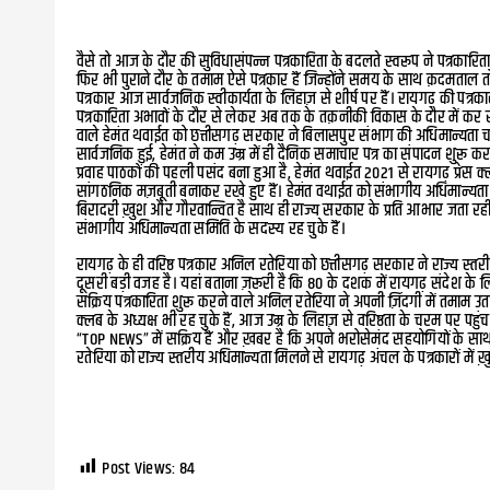
वैसे तो आज के दौर की सुविधासंपन्न पत्रकारिता के बदलते स्वरूप ने पत्रकारिता
फिर भी पुराने दौर के तमाम ऐसे पत्रकार हैं जिन्होंने समय के साथ क़दमताल तो 
पत्रकार आज सार्वजनिक स्वीकार्यता के लिहाज़ से शीर्ष पर हैं। रायगढ़ की पत्रक
पत्रकारिता अभावों के दौर से लेकर अब तक के तक़नीकी विकास के दौर में कर रहे 
वाले हेमंत थवाईत को छत्तीसगढ़ सरकार ने बिलासपुर संभाग की अधिमान्यता च
सार्वजनिक हुई, हेमंत ने कम उम्र में ही दैनिक समाचार पत्र का संपादन शु
प्रवाह पाठकों की पहली पसंद बना हुआ है, हेमंत थवाईत 2021 से रायगढ़ प्रेस क्
सांगठनिक मज़बूती बनाकर रखे हुए हैं। हेमंत वथाईत को संभागीय अधिमान्यता 
बिरादरी ख़ुश और गौरवान्वित है साथ ही राज्य सरकार के प्रति आभार जता रही ह
संभागीय अधिमान्यता समिति के सदस्य रह चुके हैं।
रायगढ़ के ही वरिष्ठ पत्रकार अनिल रतेरिया को छत्तीसगढ़ सरकार ने राज्य स्तर
दूसरी बड़ी वजह है। यहां बताना ज़रूरी है कि 80 के दशक में रायगढ़ संदेश के लिए
सक्रिय पत्रकारिता शुरू करने वाले अनिल रतेरिया ने अपनी ज़िंदगी में तमाम उतार 
क्लब के अध्यक्ष भी रह चुके हैं, आज उम्र के लिहाज़ से वरिष्ठता के चरम पर पह
“TOP NEWS” में सक्रिय हैं और ख़बर है कि अपने भरोसेमंद सहयोगियों के स
रतेरिया को राज्य स्तरीय अधिमान्यता मिलने से रायगढ़ अंचल के पत्रकारों में ख़
Post Views:
84