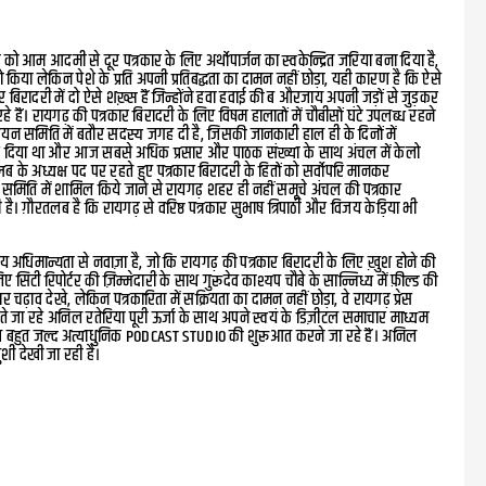
 को आम आदमी से दूर पत्रकार के लिए अर्थोपार्जन का स्वकेन्द्रित जरिया बना दिया है,
किया लेकिन पेशे के प्रति अपनी प्रतिबद्धता का दामन नहीं छोड़ा, यही कारण है कि ऐसे
ार बिरादरी में दो ऐसे शख़्स हैं जिन्होंने हवा हवाई की ब औरजाय अपनी जड़ों से जुड़कर
हैं। रायगढ़ की पत्रकार बिरादरी के लिए विषम हालातों में चौबीसों घंटे उपलब्ध रहने
यन समिति में बतौर सदस्य जगह दी है, जिसकी जानकारी हाल ही के दिनों में
रू कर दिया था और आज सबसे अधिक प्रसार और पाठक संख्या के साथ अंचल में केलो
लब के अध्यक्ष पद पर रहते हुए पत्रकार बिरादरी के हितों को सर्वोपरि मानकर
समिति में शामिल किये जाने से रायगढ़ शहर ही नहीं समूचे अंचल की पत्रकार
ै। ग़ौरतलब है कि रायगढ़ से वरिष्ठ पत्रकार सुभाष त्रिपाठी और विजय केड़िया भी
ीय अधिमान्यता से नवाज़ा है, जो कि रायगढ़ की पत्रकार बिरादरी के लिए ख़ुश होने की
 सिटी रिपोर्टर की ज़िम्मेदारी के साथ गुरूदेव काश्यप चौबे के सान्निध्य में फ़ील्ड की
चढ़ाव देखे, लेकिन पत्रकारिता में सक्रियता का दामन नहीं छोड़ा, वे रायगढ़ प्रेस
ुंचते जा रहे अनिल रतेरिया पूरी ऊर्जा के साथ अपने स्वयं के डिज़ीटल समाचार माध्यम
ाथ बहुत जल्द अत्याधुनिक PODCAST STUDIO की शुरूआत करने जा रहे हैं। अनिल
ुशी देखी जा रही है।