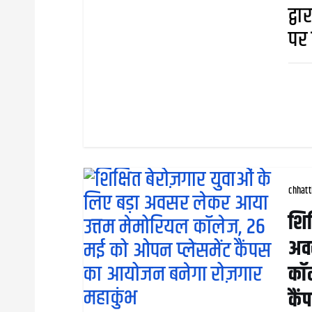
द्व
पर 
chhatt
शिक
अव
कॉल
कै