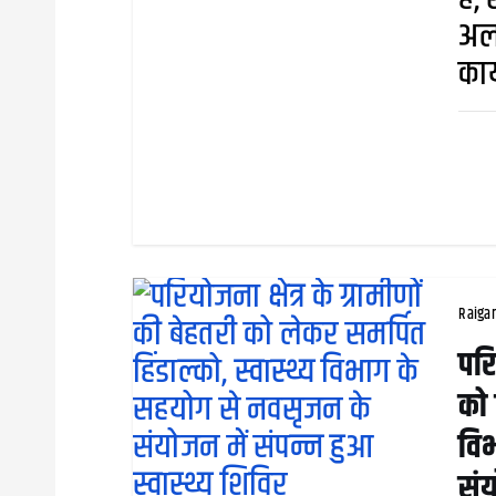
अल
कार
Raiga
परि
को 
वि
संय