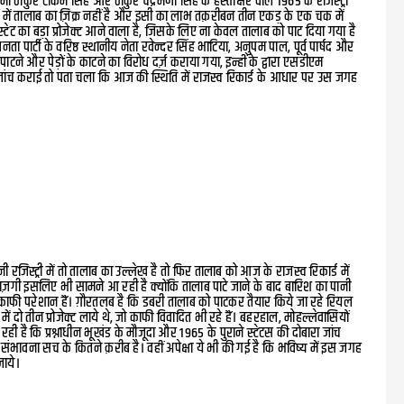
्वामी ठाकुर टीकम सिंह और ठाकुर चंद्रमणी सिंह के हस्ताक्षर वाले 1965 के रजिस्ट्री
 में तालाब का ज़िक्र नहीं है और इसी का लाभ तक़रीबन तीन एकड़ के एक चक में
्टेट का बड़ा प्रोजेक्ट आने वाला है, जिसके लिए ना केवल तालाब को पाट दिया गया है
नता पार्टी के वरिष्ठ स्थानीय नेता रवेन्दर सिंह भाटिया, अनुपम पाल, पूर्व पार्षद और
पाटने और पेड़ों के काटने का विरोध दर्ज़ कराया गया, इन्हीं के द्वारा एसडीएम
ंच कराई तो पता चला कि आज की स्थिति में राजस्व रिकार्ड के आधार पर उस जगह
नी रजिस्ट्री में तो तालाब का उल्लेख है तो फिर तालाब को आज के राजस्व रिकार्ड में
ाराज़गी इसलिए भी सामने आ रही है क्योंकि तालाब पाटे जाने के बाद बारिश का पानी
काफी परेशान हैं। ग़ौरतलब है कि डबरी तालाब को पाटकर तैयार किये जा रहे रियल
ं दो तीन प्रोजेक्ट लाये थे, जो काफी विवादित भी रहे हैं। बहरहाल, मोहल्लेवासियों
रही है कि प्रश्नाधीन भूखंड के मौजूदा और 1965 के पुराने स्टेटस की दोबारा जांच
संभावना सच के कितने क़रीब है। वहीं अपेक्षा ये भी की गई है कि भविष्य में इस जगह
जाये।