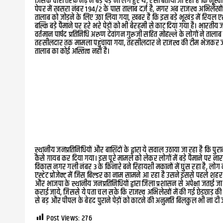
जिसके चारों तरफ़ मेढ़ में बड़े पेड़ भी लगे हुए थे, ऐसा बताया जा रहा है कि भूस
पेपर में खसरा नंबर 194/2 के पास तालाब दर्ज़ है, मगर अब राजस्व अभिलेखों
तालाब को जोड़ने के लिए उठा लिया गया, ख़बर है कि इस बड़े भूखंड में रियल एस
बल्कि बड़े पैमाने पर हरे भरे पेड़ों को भी बेरहमी से काट दिया गया है। भारतीय ज
वर्तमान पार्षद प्रतिनिधि अरुण देवांगन गुरूजी सहित मोहल्ले के लोगों ने तालाब 
तहसीलदार तक मामला पहुंचाया गया, तहसीलदार ने राजस्व की टीम भेजकर जा
तालाब का कोई अस्तित्व नहीं है।
स्थानीय जनप्रतिनिधियों और बाशिंदों के द्वारा ये सवाल उठाया जा रहा है कि पुरा
कैसे ग़ायब कर दिया गया। इस पूरे मामले को लेकर लोगों में बड़े पैमाने पर न
विकास नगर गली नंबर 3 के किनारे बने रिहायशी मकानों में घुस रहा है, लोग 
एस्टेट प्रोजेक्ट में जिस बिल्डर का नाम सामने आ रहा है उसने इससे पहले शहर मे
और भाजपा के स्थानीय जनप्रतिनिधियों द्वारा जिला प्रशासन से अपेक्षा जताई जा 
कराई जाये, जिससे ये पता चल सके कि राजस्व अभिलेखों में की गई छेड़छाड़ की 
से बड़ और पीपल के बेहद पुराने पेड़ों को काटने की अनुमति बिलकुल भी ना दी 
Post Views:
276