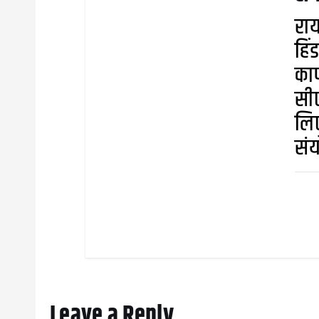
राय
हिं
कार
सीए
लिए
संय
Leave a Reply