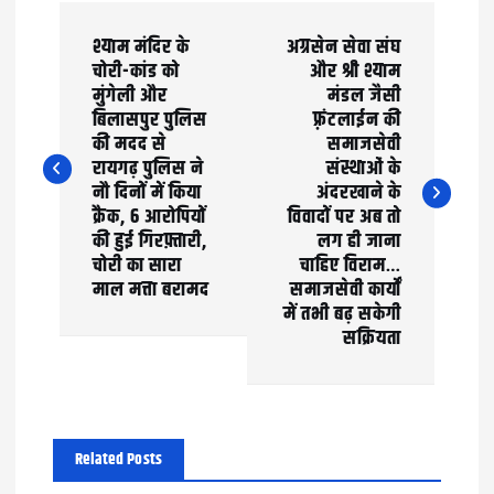
P
श्याम मंदिर के
अग्रसेन सेवा संघ
o
चोरी-कांड को
और श्री श्याम
मुंगेली और
मंडल जैसी
s
बिलासपुर पुलिस
फ़्रंटलाईन की
t
की मदद से
समाजसेवी
रायगढ़ पुलिस ने
संस्थाओं के
n
नौ दिनों में किया
अंदरखाने के
क्रैक, 6 आरोपियों
विवादों पर अब तो
a
की हुई गिरफ़्तारी,
लग ही जाना
चोरी का सारा
चाहिए विराम…
v
माल मत्ता बरामद
समाजसेवी कार्यों
में तभी बढ़ सकेगी
i
सक्रियता
g
a
t
Related Posts