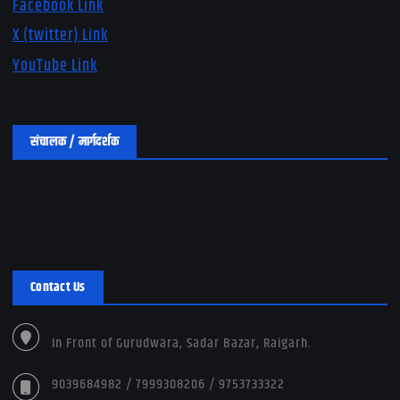
Facebook Link
X (twitter) Link
YouTube Link
संचालक / मार्गदर्शक
Contact Us
In Front of Gurudwara, Sadar Bazar, Raigarh.
9039684982 / 7999308206 / 9753733322