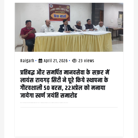
i
o
n
Raigarh
April 21, 2026
23 views
प्रतिबद्ध और समर्पित मानवसेवा के सफ़र में
लायंस रायगढ़ सिटी ने पूरे किये स्थापना के
गौरवशाली 50 बरस, 22अप्रेल को मनाया
जायेगा स्वर्ण जयंति समारोह
रायगढ़ में दानशीलता और समाजसेवा की गौरवशाली परंपरा दशकों से क़ायम है, संस्थागत और व्यक्तिगत तौर पर अलग अलग तरीक़ों से समाजसेवा का कार्य लगातार किया जा रहा है। लायंस…