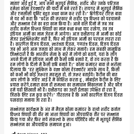
माताएं आई हुई हैं, आप सभी भूतपूर्व सैनिक, शहीद और उनके परिजन
हमेशा कोसा हेडक्वार्टर की यादों में बने रहते हैं। रायगढ़ में भूतपूर्व सैनिक
और एनसीसी यूनिट बहुत अच्छा काम कर रही है।” ब्रिगेडियर टीएस बावा
ने यह भी कहा कि “प्रदेश की सरकार ने शहीद पुत्र विप्लव को पहचानने
और सम्मान देने का बड़ा काम किया है। आने वाले दिनों में जब जब
शहीद कर्नल विप्लव त्रिपाठी का नाम बच्चा बच्चा याद रखेगा, तब तब
इंडियन आर्मी का नाम ज़ेहन में आयेगा। आज छत्तीसगढ़ में आर्मी का कोई
मेजर इस्टेब्लिशमेंट नहीं है, फिर भी इंडियन आर्मी का परचम लहरा रहा
है। कारगिल विजय दिवस, स्वतंत्रता दिवस, गणतंत्र दिवस, विजय दिवस
जब भी आये आम जनता को साथ में लेकर मनायें। हम सबकी सामूहिक
ज़िम्मेदारी है कि भारतीय सेना के बारे में लोगों को बतायें, यहां के लोग
अपने दिलों में इंडियन आर्मी की कैसी छबि बनाते हैं, वो तय करता है कि
हम लोगों के दिलों में कैसी छबि बनाते हैं।” कोसा कमांडर बावा ने भरोसा
दिलाया कि “हर मुश्किल के वक़्त कोसा हेडक्वार्टर आपके साथ है, किसी
को कभी भी कोई ज़रूरत महसूस हो, तो ज़रूर बताईये। कैंटीन की बात
आप लोगों के जरिए आई है मैं कोशिश करता हूं , मोबाईल कैंटीन के लिए
प्रयास करेंगे,हमारा काम ही समस्या का समाधान निकालना है और फ़ौज
हमें यही सिखाती भी है। छत्तीसगढ़ का उत्तरी ईलाक़ा उपेक्षित हो रहा है,
जिसके लिए हम कुछ करेंगे।” ग़ौरतलब है कि अभी कारगिल विजय दिवस
पखवाड़ा मनाया जा रहा है।
सम्मेलन कार्यक्रम के अंत में मैडम कोसा कमांडर के हाथों शहीद कर्नल
विप्लव त्रिपाठी की वीर मां आशा त्रिपाठी का औपचारिक तौर पर सम्मान
किया गया और फिर नये संकल्पों के साथ पॉज़िटिव नोट में भूतपूर्व सैनिक
सम्मेलन का औपचारिक समापन हुआ।