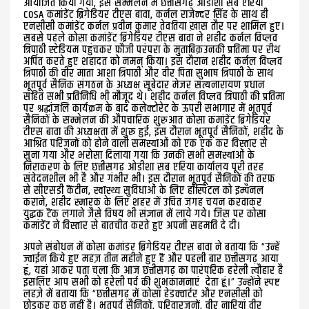
आयोजित किया गया, इस सम्मेलन में छत्तीसगढ़ ओडीशा सब एरिया
COSA कमांडेंट ब्रिगेडियर टीएस बावा, कर्नल राजेन्दर सिंह के साथ ही
एनसीसी कमांडेंट कर्नल प्रवीन कुमार तेवतिया ख़ास तौर पर शामिल हुए।
सबसे पहले कोसा कमांडेंट ब्रिगेडियर टीएस बावा ने शहीद कर्नल विप्लव
त्रिपाठी स्टेडियम पहुंचकर फ़ौजी परंपरा के मुताबिक़उनकी प्रतिमा पर रीथ
अर्पित करते हुए शहादत को नमन् किया। इस दौरान शहीद कर्नल विप्लव
त्रिपाठी की वीर माता आशा त्रिपाठी और वीर पिता सुभाष त्रिपाठी के साथ
भूतपूर्व सैनिक संगठन के अध्यक्ष सूबेदार मेजर सत्यनारायण प्रधान
सहित सभी प्रतिनिधि भी मौजूद थे। शहीद कर्नल विप्लव त्रिपाठी की प्रतिमा
पर श्रद्धांजलि कार्यक्रम के बाद कलेक्टोरेट के ऊपरी सभागार में भूतपूर्व
सैनिकों के सम्मेलन की औपचारिक शुरुआत कोसा कमांडेंट ब्रिगेडियर
टीएस बावा की अध्यक्षता में शुरू हुई, इस दौरान भूतपूर्व सैनिकों, शहीद के
आश्रित परिजनों को होने वाली समस्याओं को एक एक कर विस्तार से
सुना गया और भरोसा दिलाया गया कि उनकी सभी समस्याओं के
निराकरण के लिए छत्तीसगढ़ ओडीशा सब एरिया कार्यालय पूरी तरह
संवेदनशील भी है और गंभीर भी। इस दौरान भूतपूर्व सैनिकों की तरफ़
से सीएसडी कैंटीन, स्वास्थ्य सुविधाओं के लिए हॉस्पिटल को इम्पैनल
कराने, शहीद स्मारक के लिए शहर में उचित जगह चयन करवाकर
युद्धक टैंक लगाने जैसे विषय भी संज्ञान में लाये गये। जिस पर कोसा
कमांडेंट ने विस्तार से बातचीत करते हुए अपनी सहमति दे दी।
अपने संबोधन में कोसा कमांडर ब्रिगेडियर टीएस बावा ने बताया कि “उन्हें
ज्वाईन किये हुए महज़ तीन महीने हुए हैं और पहली बार छत्तीसगढ़ आया
हूं, यहां आकर पता चला कि आज छत्तीसगढ़ का पारंपरिक हरेली त्यौहार है
इसलिए आप सभी को हरेली पर्व की शुभकामनाएं देता हूं।” उन्होंने स्पष्ट
लहज़े में बताया कि “छत्तीसगढ़ में कोसा हेडक्वार्टर और एनसीसी को
छोड़कर कुछ नहीं है। भूतपूर्व सैनिकों, परिवारजनों, वीर नारियां वीर