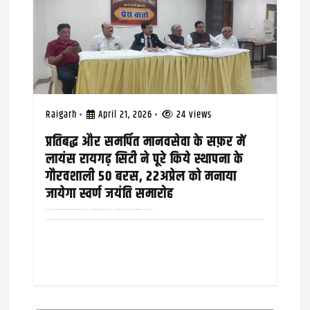
o
n
Raigarh
April 21, 2026
24 views
प्रतिबद्ध और समर्पित मानवसेवा के सफ़र में
लायंस रायगढ़ सिटी ने पूरे किये स्थापना के
गौरवशाली 50 बरस, 22अप्रेल को मनाया
जायेगा स्वर्ण जयंति समारोह
रायगढ़ में दानशीलता और समाजसेवा की गौरवशाली परंपरा दशकों से क़ायम है, संस्थागत और व्यक्तिगत तौर पर अलग अलग तरीक़ों से समाजसेवा का कार्य लगातार किया जा रहा है। लायंस…