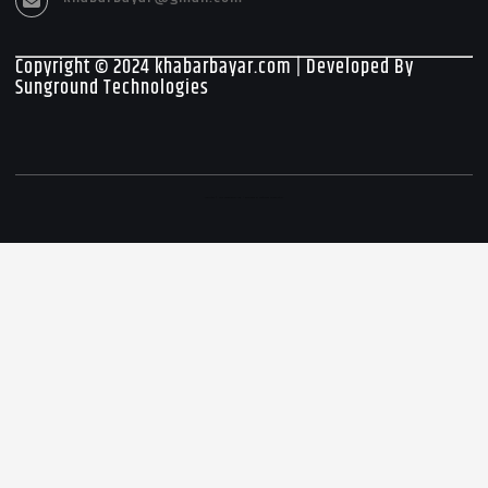
Copyright © 2024 khabarbayar.com | Developed By
Sunground Technologies
Copyright © 2026 khabarbayar.com | Developed By Sunground Technologies