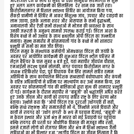
आदरांजलि देने के साथ ही सुबह के वक़्त सामूहिक सहभागिता से शुरू
हुए अलग अलग कार्यक्रमों का सिलसिला देर शाम तक जारी रहा।
किरोड़ीमलनगर में विशाल स्वास्थ्य शिविर का आयोजन किया गया,
सैकड़ों ग्रामीणों ने शिविर में आकर निशुल्क जांच, उपचार और दवाइयों का
लाभ उठाया, इसके अलावा शहर और आसपास के सभी वृद्धाश्रमों,
अनाथालयों और ऐसी सभी संस्थाओं में भोजन की व्यवस्था के साथ
उनकी ज़रूरतों के अनुरूप सामग्री उपलब्ध कराई गई। जिंदल आशा के
विशेष बच्चों ने भी उत्साह के साथ ब्रह्मलीन ओपी जिंदल का जन्मदिन
मनाया। मुख्य समारोह में कोसमपाली गांव के बच्चों ने भी शानदार
प्रस्तुति से सभी का मन जीत लिया।
जिंदल समूह के संस्थापक कर्मयोगी ओमप्रकाश जिंदल की जयंति के
अवसर पर आयोजित कार्यक्रमों की शुरूआत जिंदल स्टील परिसर में
सेंट्रल बैरियर के पास सुबह 8 बजे हुई, यहां महापौर जीवर्धन चौहान,
एमआईसी सदस्य पूनम सोलंकी, नगर पंचायत किरोड़ीमल नगर के
अध्यक्ष हरिकिशोर चंद्रा, पूर्व विधायक चैन सिंह सामले सहित तमाम
अतिथियों के साथ कार्यपालन निदेशक सब्यसाची बंद्योपाध्याय और कंपनी
के वरिष्ठ अधिकारियों ने प्रतिमा पर माल्यार्पण कर उन्हें नमन किया, इस
अवसर पर कोसमपाली गांव की बालिकाओं द्वारा नृत्य की शानदार प्रस्तुति
दी गई। कार्यक्रम के दौरान महापौर ने “बाबूजी” को श्रद्धांजलि अर्पित करते
हुए उनके जीवन और कार्यों को रायगढ़ सहित राष्ट्र के लिए प्रेरणा स्रोत
बताया। उन्होंने कहा कि “ओपी जिंदल एक दूरदर्शी उद्योगपति ही नहीं,
बल्कि सच्चे राष्ट्रभक्त और समाजसेवी भी थे, जिन्होंने अपने विचारों और
कार्यों से रायगढ़ को ‘उद्योग नगरी’ के रूप में पहचान दिलाई, “बाबूजी” ने
न केवल इस्पात और ऊर्जा क्षेत्र में भारत को नई ऊँचाइयों पर पहुँचाया
बल्कि रायगढ़ की धरती पर औद्योगिक विकास की मज़बूत नींव रखी,
इससे हज़ारों लोगों को रोज़गार मिला और क्षेत्र में शिक्षा स्वास्थ्य जैसी
सुविधाओं का भी विस्तार हुआ,”स्वर्गीय जिंदल का जीवन सिखाता है कि