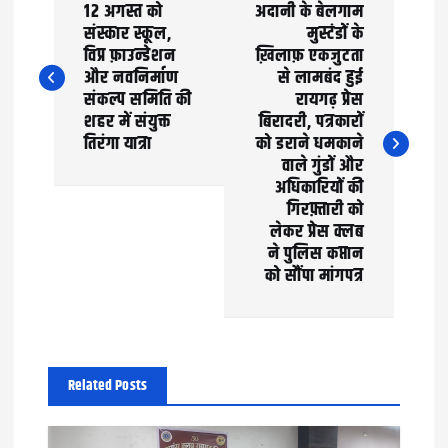
12 अगस्त को
अदानी के बेलगाम
o
संस्कार स्कूल,
मुस्टंडों के
विप्र फ़ाउन्डेशन
ख़िलाफ़ एकजुटता
s
और नवनिर्माण
से लामबंद हुई
t
संकल्प समिति की
रायगढ़ प्रेस
शहर में संयुक्त
बिरादरी, पत्रकारों
n
तिरंगा यात्रा
को डराने धमकाने
वाले गुंडों और
a
अधिकारियों की
गिरफ़्तारी को
v
लेकर प्रेस क्लब
ने पुलिस कप्तान
i
को सौंपा मांगपत्र
g
a
t
Related Posts
i