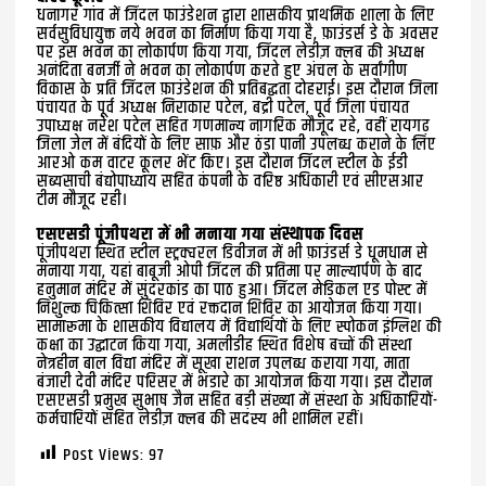
धनागर गांव में जिंदल फाउंडेशन द्वारा शासकीय प्राथमिक शाला के लिए
सर्वसुविधायुक्त नये भवन का निर्माण किया गया है, फ़ाउंडर्स डे के अवसर
पर इस भवन का लोकार्पण किया गया, जिंदल लेडीज़ क्लब की अध्यक्ष
अनंदिता बनर्जी ने भवन का लोकार्पण करते हुए अंचल के सर्वांगीण
विकास के प्रति जिंदल फ़ाउंडेशन की प्रतिबद्धता दोहराई। इस दौरान जिला
पंचायत के पूर्व अध्यक्ष निराकार पटेल, बद्री पटेल, पूर्व जिला पंचायत
उपाध्यक्ष नरेश पटेल सहित गणमान्य नागरिक मौजूद रहे, वहीं रायगढ़
जिला जेल में बंदियों के लिए साफ़ और ठंडा पानी उपलब्ध कराने के लिए
आरओ कम वाटर कूलर भेंट किए। इस दौरान जिंदल स्टील के ईडी
सब्यसाची बंद्योपाध्याय सहित कंपनी के वरिष्ठ अधिकारी एवं सीएसआर
टीम मौजूद रही।
एसएसडी पूंजीपथरा में भी मनाया गया संस्थापक दिवस
पूंजीपथरा स्थित स्टील स्ट्रक्चरल डिवीजन में भी फ़ाउंडर्स डे धूमधाम से
मनाया गया, यहां बाबूजी ओपी जिंदल की प्रतिमा पर माल्यार्पण के बाद
हनुमान मंदिर में सुंदरकांड का पाठ हुआ। जिंदल मेडिकल एड पोस्ट में
निशुल्क चिकित्सा शिविर एवं रक्तदान शिविर का आयोजन किया गया।
सामारूमा के शासकीय विद्यालय में विद्यार्थियों के लिए स्पोकन इंग्लिश की
कक्षा का उद्घाटन किया गया, अमलीडीह स्थित विशेष बच्चों की संस्था
नेत्रहीन बाल विद्या मंदिर में सूखा राशन उपलब्ध कराया गया, माता
बंजारी देवी मंदिर परिसर में भंडारे का आयोजन किया गया। इस दौरान
एसएसडी प्रमुख सुभाष जैन सहित बड़ी संख्या में संस्था के अधिकारियों-
कर्मचारियों सहित लेडीज़ क्लब की सदस्य भी शामिल रहीं।
Post Views:
97