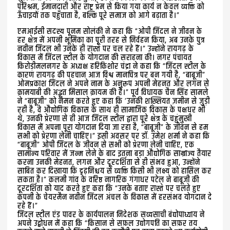
परिश्रम, ईमानदारी और राष्ट्र प्रेम से किया गया कार्य न केवल व्यक्ति को
ऊँचाइयों तक पहुँचाता है, बल्कि पूरे समाज को आगे बढ़ाता है।”
एमआईसी सदस्य पूनम सोलंकी ने कहा कि “ओपी जिंदल ने जीवन के
हर क्षेत्र में अपनी भूमिका का पूरी तरह से निर्वहन किया, अब उनके पुत्र
नवीन जिंदल भी उनके ही रास्ते पर चल रहे हैं।” उन्होंने रायगढ़ के
विकास में जिंदल स्टील के योगदान की सराहना की। नगर पंचायत
किरोड़ीमलनगर के अध्यक्ष हरिकिशोर चंद्रा ने कहा कि “जिंदल स्टील के
कारण रायगढ़ की पहचान आज विश्व मानचित्र पर बन गयी है, “बाबूजी”
ओमप्रकाश जिंदल ने अपने नाम के अनुरूप अपनी मेहनत और लगन से
क़ामयाबी की अद्भुत मिसाल क़ायम की है।” पूर्व विधायक चैन सिंह सामले
ने “बाबूजी” को नमन करते हुए कहा कि ‘उनकी शख़्सियत ज़मीन से जुड़ी
रही है, वे औद्योगिक विकास के साथ ही सामाजिक विकास के पक्षधर भी
थे, उनकी प्रेरणा से ही आज जिंदल स्टील द्वारा पूरे क्षेत्र के चहुंमुखी
विकास में अपना पूरा योगदान दिया जा रहा है, “बाबूजी” के जीवन से हम
सभी को प्रेरणा लेनी चाहिए।” इसी अवसर पर डॉ. उमेश शर्मा ने कहा कि
“बाबूजी” ओपी जिंदल के जीवन से सभी को प्रेरणा लेनी चाहिए, एक
सामान्य परिवार में जन्म लेने के बाद इतना बड़ा औद्योगिक साम्राज्य तैयार
करना उनकी मेहनत, लगन और दूरदर्शिता से ही संभव हुआ, उन्होंने
साबित कर दिखाया कि दृढ़निश्चय से व्यक्ति किसी भी लक्ष्य को हासिल कर
सकता है।” कलमी गांव के वरिष्ठ नागरिक गंगाधर पटेल ने बाबूजी की
दूरदर्शिता को याद करते हुए कहा कि “उनके बताए रास्ते पर चलते हुए
कंपनी के चेयरमैन नवीन जिंदल अंचल के विकास में हरसंभव योगदान दे
रहे हैं।”
जिंदल स्टील एंड पावर के कार्यपालन निदेशक सव्यसाची बंद्योपाध्याय ने
अपने उद्बोधन में कहा कि “किसान से सफ़ल उद्योगपति का सफ़र तय