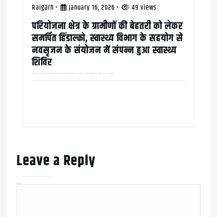
Raigarh
January 16, 2026
49 views
परियोजना क्षेत्र के ग्रामीणों की बेहतरी को लेकर
समर्पित हिंडाल्को, स्वास्थ्य विभाग के सहयोग से
नवसृजन के संयोजन में संपन्न हुआ स्वास्थ्य
शिविर
रायगढ़ जिले के तमनार क्षेत्र में कार्यरत हिंडालको इंडस्ट्रीज लिमिटेड द्वारा कार्पोरेट सामाजिक उत्तरदायित्व सीएसआर के तहत् शिक्षा एवं जनसेवा के लिए प्रतिबद्ध नवसृजन समिति के संयोजन में स्वास्थ्य विभाग…
Leave a Reply
Your email address will not be published.
Required fields are marked
*
Comment
*