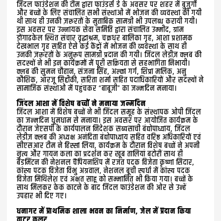
जिंदल फाउंडेशन की टीम द्वारा फाउंडर्स डे के अवसर पर शहर में बुजुर्गों
और बच्चों के लिए संचालित सभी संस्थाओं में भोजन की व्यवस्था की गयी
थी साथ ही उनकी ज़रूरतों के मुताबिक़ सामग्री भी उपलब्ध करायी गयी।
इस अवसर पर उन्नायक सेवा समिति द्वारा संचालित उम्मीद, ग्राम
डोंगाढकेल स्थित संचार वृद्धाश्रम, चक्रधर बालिका गृह, आशा प्रशामक
देखभाल गृह सहित ऐसे कई केंद्रों में भोजन की व्यवस्था के साथ ही
उनकी ज़रूरतों के अनुरूप सामग्री प्रदान की गयी। जिंदल लेडीज़ क्लब की
सदस्यों ने भी इन कार्यक्रमों में पूरी सक्रियता से सहभागिता निभायी।
क्लब की सुमन चौहान, संजना सिंह, अल्का गर्ग, शिप्रा मलिक, अनु
कौशिक, आरजू सिद्दीकी, सरिता शर्मा सहित पदाधिकारियों और सदस्यों ने
सामाजिक संस्थाओं में पहुंचकर “बाबूजी” का जन्मदिन मनाया।
जिंदल आशा में विशेष बच्चों ने मनाया जन्मदिन
जिंदल आशा में विशेष बच्चों ने भी जिंदल समूह के संस्थापक ओपी जिंदल
का जन्मदिन धूमधाम से मनाया। इस अवसर पर आयोजित कार्यक्रम के
दौरान जेएसपी के कार्यपालन निदेशक सब्यसाची बंद्योपाध्याय, जिंदल
लेडीज़ क्लब की अध्यक्ष अनंदिता बंद्योपाध्याय सहित वरिष्ठ अधिकारियों एवं
सीएसआर टीम ने हिस्सा लिया, कार्यक्रम के दौरान विशेष बच्चों ने अपनी
नृत्य और गायन कला का प्रदर्शन कर खूब तालियां बटोरीं साथ ही
बैडमिंटन की नेशनल चैंपियनशिप में रजत पदक विजेता कृष्णा सिदार,
कांस्य पदक विजेता विभु अग्रवाल, नेशनल बूची स्पर्धा में कांस्य पदक
विजेता मिथिलेश एवं अक्षत साहू को सम्मानित भी किया गया। बच्चों के
साथ मिलकर केक काटने के बाद जिंदल फाउंडेशन की ओर से उन्हें
उपहार भी दिए गए।
धनागर में प्राथमिक शाला भवन का निर्माण, जेल में प्रदान किया
वाटर कूलर