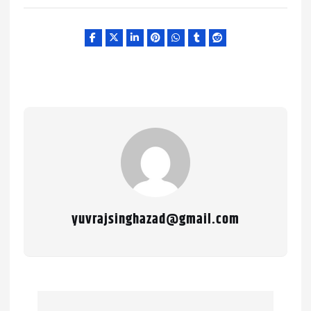
yuvrajsinghazad@gmail.com
P