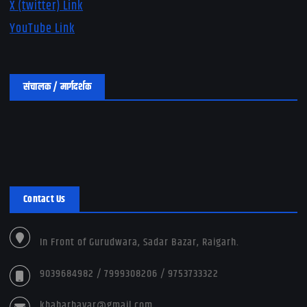
X (twitter) Link
YouTube Link
संचालक / मार्गदर्शक
Contact Us
In Front of Gurudwara, Sadar Bazar, Raigarh.
9039684982 / 7999308206 / 9753733322
khabarbayar@gmail.com