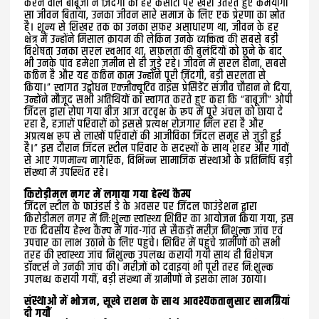
करने वाले बाबूजी ने ज़िंदगी की हर कसौटी पर खरा उतरते हुए कर्मयोगी
सा जीवन बिताया, उनका जीवन सारे समाज के लिए एक प्रेरणा का स्रोत
है। शून्य से शिखर तक का उनका सफ़र असाधारण था, जीवन के हर
क्षेत्र में उन्होंने मिसाल क़ायम की लेकिन उनके व्यक्तित्व की सबसे बड़ी
विशेषता उनका सरल स्वभाव था, सफ़लता की बुलंदियों को छूने के बाद
भी उनके पांव हमेशा ज़मीन से ही जुड़े रहे। जीवन में सरल होना, सबसे
कठिन है और यह कठिन काम उन्होंने पूरी ज़िंदगी, बड़ी सरलता से
किया।” स्वागत उद्बोधन एक्जीक्यूटिव वाइस प्रेसिडेंट संजीव चौहान ने दिया,
उन्होंने मौजूद सभी अतिथियों का स्वागत करते हुए कहा कि “बाबूजी” ओपी
जिंदल द्वारा रोपा गया बीज आज वटवृक्ष के रूप में पूरे अंचल को छाया दे
रहा है, हज़ारों परिवारों को इससे प्रत्यक्ष रोज़गार मिल रहा है और
अप्रत्यक्ष रूप से लाखों परिवारों की आजीविका जिंदल समूह से जुड़ी हुई
है।” इस दौरान जिंदल स्टील परिवार के सदस्यों के साथ शहर और गांवों
से आए गणमान्य नागरिक, विभिन्न सामाजिक संस्थाओं के प्रतिनिधि बड़ी
संख्या में उपस्थित रहे।
किरोड़ीमल नगर में लगाया गया हेल्थ कैम्प
जिंदल स्टील के फाउंडर्स डे के अवसर पर जिंदल फाउंडेशन द्वारा
किरोड़ीमल नगर में निःशुल्क स्वास्थ्य शिविर का आयोजन किया गया, इस
एक दिवसीय हेल्थ कैम्प में गांव-गांव से सैकड़ों मरीज़ निशुल्क जांच एवं
उपचार का लाभ उठाने के लिए पहुंचे। शिविर में पहुंचे ग्रामीणों को सभी
तरह की स्वास्थ्य जांच निशुल्क उपलब्ध करायी गयी साथ ही विशेषज्ञ
डॉक्टर्स ने उनकी जांच की। मरीज़ों को दवाइयां भी पूरी तरह निःशुल्क
उपलब्ध करायी गयीं, बड़ी संख्या में ग्रामीणों ने इसका लाभ उठाया।
संस्थाओं में भोजन, सूखे राशन के साथ आवश्यकतानुसार सामग्रियां
दी गयीं