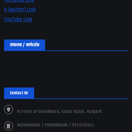
Facebook Link
X (twitter) Link
YouTube Link
संचालक / मार्गदर्शक
Contact Us
In Front of Gurudwara, Sadar Bazar, Raigarh.
9039684982 / 7999308206 / 9753733322