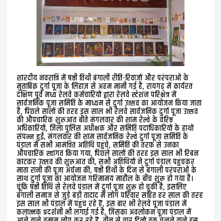
शारदीय नवरात्रि में षष्ठी तिथी बंगाली रीति-रिवाजों और परंपराओं के
मुताबिक़ दुर्गा पूजा के लिहाज़ से अहम मानी गई है, रायगढ़ में कार्यरत
दक्षिण पूर्व मध्य रेलवे कर्मचारियों द्वारा रेलवे स्टेशन परिक्षेत्र में
सार्वजनिक पूजा समिति के माध्यम से दुर्गा उत्सव का आयोजन किया जाता
है, पिछले सालों की तरह इस साल भी रेलवे सार्वजनिक दुर्गा पूजा उत्सव
की औपचारिक शुरुआत बीते मंगलवार की शाम रेल्वे के वरिष्ठ
अधिकारियों, जिला पुलिस अधीक्षक और समिति पदाधिकारियों के हाथों
संपन्न हुई, मंगलवार की शाम सार्वजनिक रेल्वे दुर्गा पूजा समिति के
पंडाल में सभी आमंत्रित अतिथि पहुंचे, समिति की तरफ़ से उनका
औपचारिक स्वागत किया गया, पिछले सालों की तरह इस साल भी रिबन
काटकर उत्सव की शुरुआत की, सभी अतिथियों ने दुर्गा पंडाल पहुंचकर
माता रानी की पूजा अर्चना की, षष्ठी तिथी के दिन से बंगाली परंपराओं के
साथ दुर्गा पूजा का आयोजन गरिमामय माहौल के बीच शुरू हो गया है।
चूंकि षष्ठी तिथि से रेलवे पंडाल में दुर्गा पूजा शुरू हो चुकी है, इसलिए
बंगाली समाज से जुड़े बड़ी तादाद में लोग परिवार सहित हर साल की तरह
इस साल भी पंडाल में पहुंच रहे हैं, इस बार भी रेलवे पूजा पंडाल में
कलात्मक प्रदर्शनी भी लगाई गई है, जिसका अवलोकन पूजा पंडाल में
आने वाले तमाम लोग कर रहे हैं, तीन से चार दिनों तक चलने वाले इस