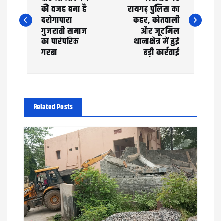
की वजह बना है
रायगढ़ पुलिस का
s
दरोगापारा
कहर, कोतवाली
t
गुजराती समाज
और जूटमिल
का पारंपरिक
थानाक्षेत्र में हुई
n
गरबा
बड़ी कार्रवाई
a
v
Related Posts
i
g
a
t
i
o