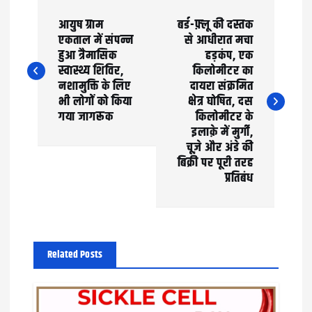
P
आयुष ग्राम
बर्ड-फ़्लू की दस्तक
o
एकताल में संपन्न
से आधीरात मचा
हुआ त्रैमासिक
हड़कंप, एक
s
स्वास्थ्य शिविर,
किलोमीटर का
t
नशामुक्ति के लिए
दायरा संक्रमित
भी लोगों को किया
क्षेत्र घोषित, दस
n
गया जागरूक
किलोमीटर के
इलाक़े में मुर्गी,
a
चूज़े और अंडे की
बिक्री पर पूरी तरह
v
प्रतिबंध
i
g
a
Related Posts
t