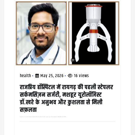
health
May 25, 2026
16 views
राजप्रिय हॉस्पिटल में रायगढ़ की पहली स्टेपलर
सर्कमसिज़न सर्जरी, मशहूर यूरोलाॅजिस्ट
डाॅ.खरे के अनुभव और कुशलता से मिली
सफ़लता
कम समय, कम दर्द, बेहद कम ब्लीडिंग और तेज़ रिकवरी की ख़ूबियों के साथ स्टेपलर सर्कमसिज़न सर्जरी से मरीज़ को मिलती है राहत रायगढ़ में संचालित चिकित्सा के लिये ख्यातिप्राप्त…