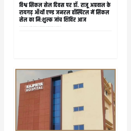
विश्व सिकल सेल दिवस पर डाॅ. राजू अग्रवाल के
रायगढ़ ऑर्थो एण्ड जनरल हाॅस्पिटल में सिकल
सेल का निःशुल्क जांच शिविर आज
आज 19 जून को रायगढ़ आर्थो एण्ड जनरल हॉस्पिटल में निःशुल्क सिकल सेल जाँच शिविर आयोजित किया जा रहा है, ग़ौरतलब है किहर साल 19 जून को विश्व सिकल सेल…