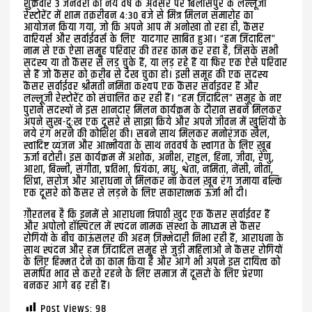
शुक्रवार 3 जनवरी को नये वर्ष के अवसर पर बिलासपुर के लल्लूजी
रेस्टोरेंट में शाम तक़रीबन 4:30 बजे से मित्र मिलन समारोह का
आयोजन किया गया, जो कि अपने आप में अनोखा तो रहा ही, कैंसर
वारियर्स और सर्वाईवर्स के लिए यादगार साबित हुआ। “हम ज़िंदादिल”
नाम से एक ऐसा समूह परिवार की तरह काम कर रहा है, जिसके सभी
सदस्य या तो कैंसर से लड़ चुके हैं, या लड़ रहे हैं या फिर एक ऐसे परिवार
से हैं जो कैंसर को क़रीब से देख चुका हो। इसी समूह की एक सदस्य
कैंसर सर्वाईवर श्रीमती नमिता कश्यप एक कैंसर सर्वाइवर हैं और
लल्लूजी रेस्टोरेंट को संचालित कर रही हैं। “हम ज़िंदादिल” समूह के नए
पुराने सदस्यों ने इस शानदार मिलन कार्यक्रम के दौरान सबने मिलकर
अपने सुख-दुःख एक दूसरे से साझा किये और अपने जीवन में खुशियों के
नये रंग भरने की कोशिश की। सबने साथ मिलकर मनोरंजक खेल,
स्वादिष्ट व्यंजन और आत्मीयता के साथ नववर्ष के स्वागत के लिए ख़ूब
ऊर्जा बटोरी। इस कार्यक्रम में अशोक, अनीश, राहुल, हिना, जीवा, रेणु,
आशा, बिन्नी, संगीता, प्रतिभा, प्रियंका, मधु, श्वेता, नमिता, नेंसी, नीता,
शिप्रा, सरोज और आराधना ने मिलकर ना केवल ख़ूब रंग जमाया बल्कि
एक दूसरे को कैंसर से लड़ने के लिए सकारात्मक ऊर्जा भी दी।
ग़ौरतलब है कि इनमें से आराधना त्रिपाठी ख़ुद एक कैंसर सर्वाईवर हैं
और अपोलो हॉस्पिटल में स्पंदन नामक संस्था के माध्यम से कैंसर
रोगियों के बीच काऊंसलर की अहम् ज़िम्मेदारी निभा रही हैं, आराधना के
साथ स्पंदन और हम ज़िंदादिल समूह से जुड़ी महिलाओं ने कैंसर रोगियों
के लिए हिम्मत देने का काम किया है और आगे भी अपने इस दायित्व को
समर्पित भाव से करते रहने के लिए समाज में दूसरों के लिए प्रेरणा
बनकर आगे बढ़ रही हैं।
Post Views:
98