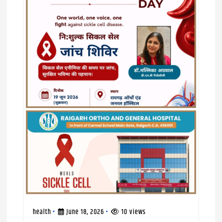
i
o
n
health
June 18, 2026
10 views