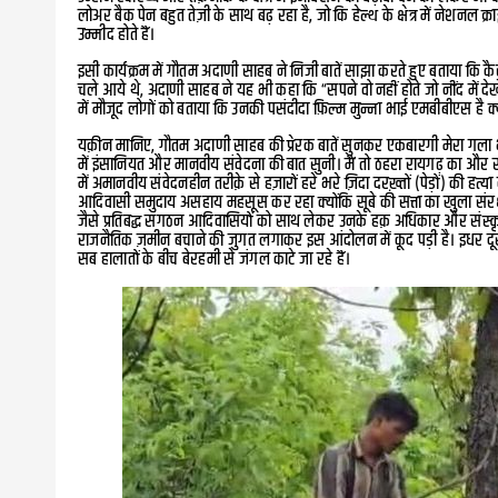
लोअर बैक पेन बहुत तेज़ी के साथ बढ़ रहा है, जो कि हेल्थ के क्षेत्र में नेशनल क्
उम्मीद होते हैं।
इसी कार्यक्रम में गौतम अदाणी साहब ने निजी बातें साझा करते हुए बताया कि कैस
चले आये थे, अदाणी साहब ने यह भी कहा कि “सपने वो नहीं होते जो नींद में देख
में मौजूद लोगों को बताया कि उनकी पसंदीदा फ़िल्म मुन्ना भाई एमबीबीएस है क्
यक़ीन मानिए, गौतम अदाणी साहब की प्रेरक बातें सुनकर एकबारगी मेरा गल
में इंसानियत और मानवीय संवेदना की बात सुनी। मैं तो ठहरा रायगढ़ का और 
में अमानवीय संवेदनहीन तरीक़े से हज़ारों हरे भरे ज़िदा दरख़्तों (पेड़ों) की हत
आदिवासी समुदाय असहाय महसूस कर रहा क्योंकि सूबे की सत्ता का खुला संरक्
जैसे प्रतिबद्ध संगठन आदिवासियों को साथ लेकर उनके हक़ अधिकार और संस्कृति स
राजनैतिक ज़मीन बचाने की जुगत लगाकर इस आंदोलन में कूद पड़ी है। इधर दूसरे
सब हालातों के बीच बेरहमी से जंगल काटे जा रहे हैं।