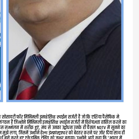
लब सोसायटी फॉर मिनिमली इनव्हेसिव्ह स्पाईन सर्जरी है जो कि एशिया पैसेफिक मे
य संगठन है जिन्होंने मिनिमली इनव्हेसिव्ह स्पाईन सर्जरी में विशेषज्ञता हासिल करने का
 इस सम्मेलन में शरीक़ हुए, मंच से उनका उद्बोधन उनके ही चैनल NDTV में सुनने का
 लगा, जिसमें उन्होंने हेल्थ इन्फ्रास्ट्रक्चर को बेहतर करने पर ज़ोर दिया साथ ही
 कई बातें करते हुए एकेडमिक ट्रेनिंग को ज़रूर बताया। उन्होंने आगे कहा कि “भारत में