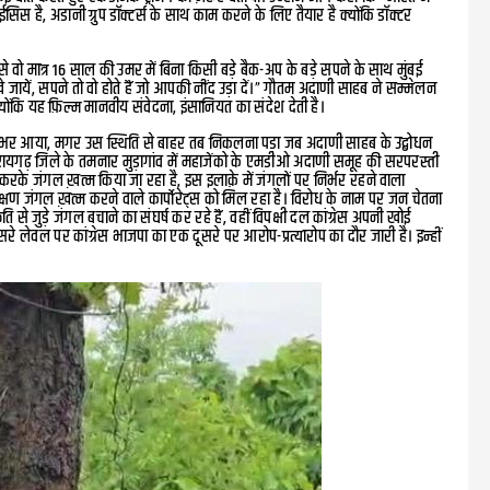
राईसिस है, अडानी ग्रुप डॉक्टर्स के साथ काम करने के लिए तैयार है क्योंकि डॉक्टर
े वो मात्र 16 साल की उमर में बिना किसी बड़े बैक-अप के बड़े सपने के साथ मुंबई
े जायें, सपने तो वो होते हैं जो आपकी नींद उड़ा दें।” गौतम अदाणी साहब ने सम्मेलन
योंकि यह फ़िल्म मानवीय संवेदना, इंसानियत का संदेश देती है।
ा भर आया, मगर उस स्थिति से बाहर तब निकलना पड़ा जब अदाणी साहब के उद्बोधन
रायगढ़ जिले के तमनार मुड़ागांव में महाजेंको के एमडीओ अदाणी समूह की सरपरस्ती
्या करके जंगल ख़त्म किया जा रहा है, इस इलाक़े में जंगलों पर निर्भर रहने वाला
षण जंगल ख़त्म करने वाले कार्पोरेट्स को मिल रहा है। विरोध के नाम पर जन चेतना
े जुड़े जंगल बचाने का संघर्ष कर रहे हैं, वहीं विपक्षी दल कांग्रेस अपनी खोई
 लेवल पर कांग्रेस भाजपा का एक दूसरे पर आरोप-प्रत्यारोप का दौर जारी है। इन्हीं