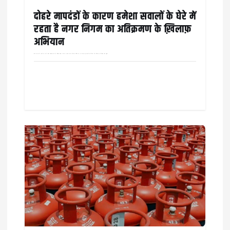
दोहरे मापदंडों के कारण हमेशा सवालों के घेरे में
रहता है नगर निगम का अतिक्रमण के ख़िलाफ़
अभियान
वार्ड नंबर 25 के दायरे में आने वाले कौहाकुंडा क्षेत्र के चिरंजीव दास नगर में मुख्य सड़क किनारे अतिक्रमण कर बनाई गई दुकानों को निगम की अतिक्रमण निवारण टीम द्वारा…