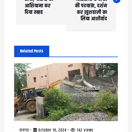
t
आशियाना कर
की पदयात्रा, दर्शन
दिया तबाह
कर ख़ुशहाली का
n
लिया आशीर्वाद
a
v
Related Posts
i
g
a
t
i
o
n
रायगढ़
October 16, 2024
142 views