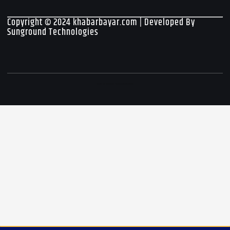
Copyright © 2024 khabarbayar.com | Developed By
Sunground Technologies
Copyright © 2026 khabarbayar.com | Developed By Sunground Technologies