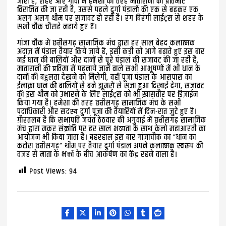
जारी है, शहर और गांवों में हमेशा की तरह मातारानी की प्रतिमाएं
विराजित की जा रही है, उससे पहले दुर्गा पंडालों की एक से बढ़कर एक
अलग अलग थीम पर सजावट हो रही है। रंग बिरंगी लाईट्स से शहर के
सभी चौक चौराहे नहाये हुए हैं।
गांजा चौक में छत्तीसगढ़ सामाजिक मंच द्वारा हर साल बेहद कलात्मक
अंदाज़ में पंडाल तैयार किये जाये हैं, इसी कड़ी को आगे बढ़ाते हुए इस बार
नई धान की बालियों और दानों से पूरे पंडाल की सजावट की जा रही है,
मातारानी की प्रतिमा में पहनाये जाने वाले सभी आभूषणों में भी धान के
दानों की बहुलता देखने को मिलेगी, वहीं पूजा पंडाल के आसपास का
ईलाक़ा धान की बालियों से बने झूमरों से सजा हुआ दिखाई देगा, सजावट
की इस थीम को उभारने के लिए लाईट्स को भी ख़ासतौर पर डिज़ाईन
किया गया है। हमेशा की तरह छत्तीसगढ़ सामाजिक मंच के सभी
पदाधिकारी और सदस्य दुर्गा पूजा की तैयारियों में दिन-रात जुटे हुए हैं।
ग़ौरतलब है कि सभापति जयंत ठेठवार की अगुवाई में छत्तीसगढ़ सामाजिक
मंच द्वारा मकर संक्रांति पर हर साल भव्यता के साथ केलो महाआरती का
आयोजन भी किया जाता है। बहरहाल इस बार गांजाचौक का “धान का
कटोरा छत्तीसगढ़” थीम पर तैयार दुर्गा पंडाल अपने कलात्मक स्वरूप की
वजह से माता के भक्तों के बीच आकर्षण का केंद्र रहने वाला है।
Post Views:
94