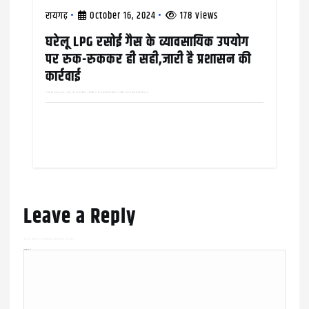
रायगढ़
October 16, 2024
178 views
घरेलू LPG रसोई गैस के व्यावसायिक उपयोग
पर रुक-रुककर ही सही,जारी है प्रशासन की
कार्रवाई
अन्नपूर्णा होटल पर ठोका 10 हज़ार का जुर्माना कलेक्टर ने खाद्य विभाग के अधिकारियों को घरेले एलपीजी रसोई गैस सिलेंडर के व्यावसायिक उपयोग पर कार्रवाई की सख़्त हिदायत दी थी,…
Leave a Reply
Your email address will not be published.
Required fields are marked
*
Comment
*