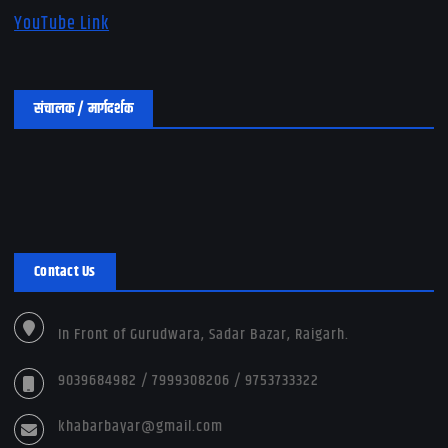
YouTube Link
संचालक / मार्गदर्शक
Contact Us
In Front of Gurudwara, Sadar Bazar, Raigarh.
9039684982 / 7999308206 / 9753733322
khabarbayar@gmail.com