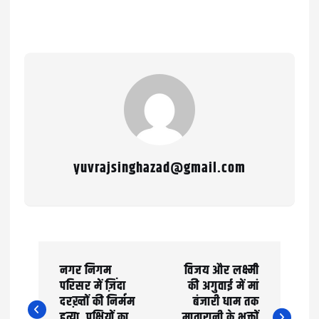
yuvrajsinghazad@gmail.com
P
नगर निगम
विजय और लक्ष्मी
o
परिसर में ज़िंदा
की अगुवाई में मां
दरख़्तों की निर्मम
बंजारी धाम तक
s
हत्या, पक्षियों का
मातारानी के भक्तों