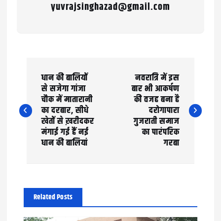
yuvrajsinghazad@gmail.com
P
धान की बालियों
नवरात्रि में इस
o
से सजेगा गांजा
बार भी आकर्षण
चौक में मातारानी
की वजह बना है
s
का दरबार, सीधे
दरोगापारा
t
खेतों से ख़रीदकर
गुजराती समाज
मंगाई गई हैं नई
का पारंपरिक
n
धान की बालियां
गरबा
a
v
Related Posts
i