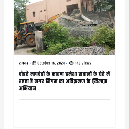
g
a
t
i
o
n
रायगढ़
October 16, 2024
142 views
दोहरे मापदंडों के कारण हमेशा सवालों के घेरे में
रहता है नगर निगम का अतिक्रमण के ख़िलाफ़
अभियान
वार्ड नंबर 25 के दायरे में आने वाले कौहाकुंडा क्षेत्र के चिरंजीव दास नगर में मुख्य सड़क किनारे अतिक्रमण कर बनाई गई दुकानों को निगम की अतिक्रमण निवारण टीम द्वारा…