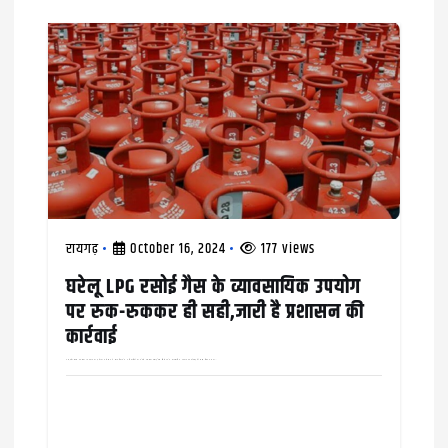
रायगढ़
October 16, 2024
177 views
घरेलू LPG रसोई गैस के व्यावसायिक उपयोग
पर रुक-रुककर ही सही,जारी है प्रशासन की
कार्रवाई
अन्नपूर्णा होटल पर ठोका 10 हज़ार का जुर्माना कलेक्टर ने खाद्य विभाग के अधिकारियों को घरेले एलपीजी रसोई गैस सिलेंडर के व्यावसायिक उपयोग पर कार्रवाई की सख़्त हिदायत दी थी,…