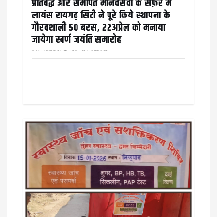
प्रतिबद्ध और समर्पित मानवसेवा के सफ़र में
लायंस रायगढ़ सिटी ने पूरे किये स्थापना के
गौरवशाली 50 बरस, 22अप्रेल को मनाया
जायेगा स्वर्ण जयंति समारोह
रायगढ़ में दानशीलता और समाजसेवा की गौरवशाली परंपरा दशकों से क़ायम है, संस्थागत और व्यक्तिगत तौर पर अलग अलग तरीक़ों से समाजसेवा का कार्य लगातार किया जा रहा है। लायंस…