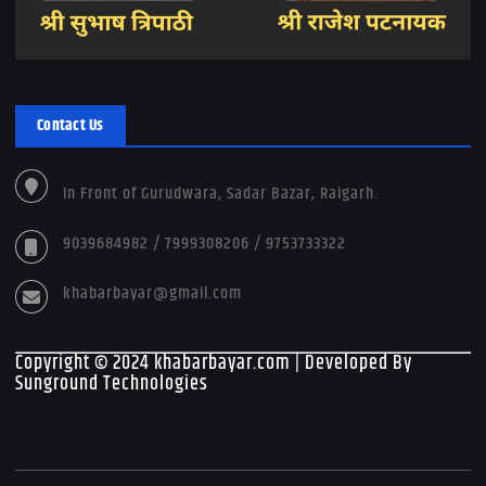
Contact Us
In Front of Gurudwara, Sadar Bazar, Raigarh.
9039684982 / 7999308206 / 9753733322
khabarbayar@gmail.com
Copyright © 2024 khabarbayar.com | Developed By
Sunground Technologies