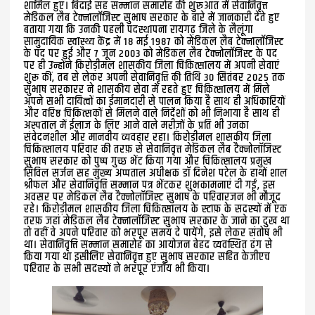
शामिल हुए। बिदाई सह सम्मान समारोह की शुरुआत में सेवानिवृत्त
मेडिकल लैब टेक्नालॉजिस्ट सुभाष सरकार के बारे में जानकारी देते हुए
बताया गया कि उनकी पहली पदस्थापना रायगढ़ जिले के लैलूंगा
सामुदायिक स्वास्थ्य केंद्र में 18 मई 1987 को मेडिकल लैब टेक्नालॉजिस्ट
के पद पर हुई और 7 जून 2003 को मेडिकल लैब टेक्नोलॉजिस्ट के पद
पर ही उन्होंने किरोड़ीमल शासकीय जिला चिकित्सालय में अपनी सेवाएं
शुरू कीं, तब से लेकर अपनी सेवानिवृत्ति की तिथि 30 सितंबर 2025 तक
सुभाष सरकारर ने शासकीय सेवा में रहते हुए चिकित्सालय में मिले
अपने सभी दायित्वों का ईमानदारी से पालन किया है साथ ही अधिकारियों
और वरिष्ठ चिकित्सकों से मिलने वाले निर्देशों को भी निभाया है साथ ही
अस्पताल में ईलाज के लिए आने वाले मरीज़ों के प्रति भी उनका
संवेदनशील और मानवीय व्यवहार रहा। किरोड़ीमल शासकीय जिला
चिकित्सालय परिवार की तरफ़ से सेवानिवृत्त मेडिकल लैब टैक्नोलॉजिस्ट
सुभाष सरकार को पुष्प गुच्छ भेंट किया गया और चिकित्सालय प्रमुख
सिविल‌ सर्जन सह मुख्य अप्पताल अधीक्षक डॉ दिनेश पटेल के हाथों शाल
श्रीफल और सेवानिवृत्ति सम्मान पत्र भेंटकर शुभकामनाएं दी गईं, इस
अवसर पर मेडिकल लैब टैक्नोलॉजिस्ट सुभाष के परिवारजन भी मौजूद
रहे। किरोड़ीमल शासकीय जिला चिकित्सालय के स्टाफ़ के सदस्यों में एक
तरफ़ जहां मेडिकल लैब टेक्नालॉजिस्ट सुभाष सरकार के जाने का दुख था
तो वहीं वे अपने परिवार को भरपूर समय दे पायेंगे, इसे लेकर संतोष भी
था। सेवानिवृत्ति सम्मान समारोह का आयोजन बेहद व्यवस्थित ढंग से
किया गया था इसीलिए सेवानिवृत्त हुए सुभाष सरकार सहित केजीएच
परिवार के सभी सदस्यों ने भरपूर एंजॉय भी किया।