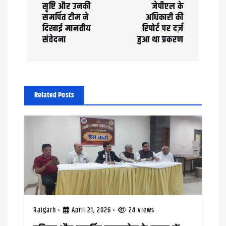
a
सृष्टि और उनकी
जेपीएल के
समर्पित टीम ने
अधिकारी की
v
दिखाई मानवीय
रिपोर्ट पर दर्ज़
संवेदना
हुआ था प्रकरण
i
g
a
Related Posts
t
i
o
n
Raigarh
April 21, 2026
24 views