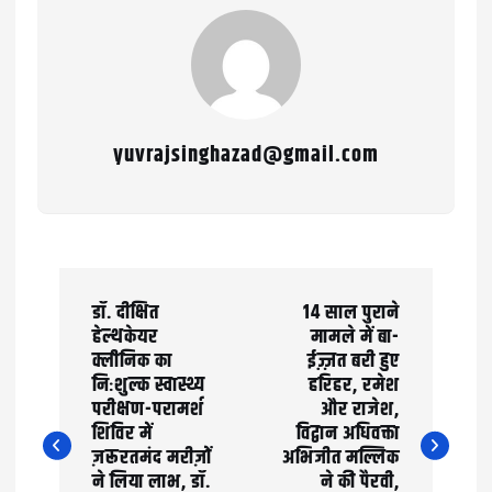
yuvrajsinghazad@gmail.com
P
डॉ. दीक्षित
14 साल पुराने
o
हेल्थकेयर
मामले में बा-
क्लीनिक का
ईज़्ज़त बरी हुए
s
निःशुल्क स्वास्थ्य
हरिहर, रमेश
t
परीक्षण-परामर्श
और राजेश,
शिविर में
विद्वान अधिवक्ता
n
ज़रूरतमंद मरीज़ों
अभिजीत मल्लिक
ने लिया लाभ, डॉ.
ने की पैरवी,