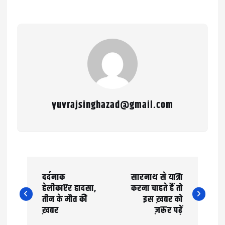
yuvrajsinghazad@gmail.com
P
दर्दनाक
सारनाथ से यात्रा
o
हेलीकाप्टर हादसा,
करना चाहते हैं तो
तीन के मौत की
इस ख़बर को
s
ख़बर
ज़रूर पढ़ें