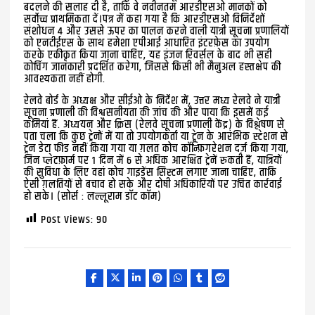
बदलने की सलाह दी है, ताकि वे नवीनतम आरडीएसओ मानकों को
सर्वोच्च प्राथमिकता दें।पत्र में कहा गया है कि आरडीएसओ विनिर्देशों
संशोधन 4 और उससे ऊपर का पालन करने वाली यात्री सूचना प्रणालियों
को एनटीईएस के साथ हमेशा एपीआई आधारित इंटरफ़ेस का उपयोग
करके एकीकृत किया जाना चाहिए, यह इंजन रिवर्सल के बाद भी सही
कोचिंग जानकारी प्रदर्शित करेगा, जिससे किसी भी मैनुअल हस्तक्षेप की
आवश्यकता नहीं होगी.
रेलवे बोर्ड के अध्यक्ष और सीईओ के निर्देश में, उत्तर मध्य रेलवे ने यात्री
सूचना प्रणाली की विश्वसनीयता की जांच की और पाया कि इसमें कई
कमियां हैं. अध्ययन और क्रिस (रेलवे सूचना प्रणाली केंद्र) के विश्लेषण से
पता चला कि कुछ ट्रेनों में या तो उपयोगकर्ता या ट्रेन के आरंभिक स्टेशन से
ट्रेन डेटा फीड नहीं किया गया या ग़लत कोच कॉन्फ़िगरेशन दर्ज़ किया गया,
जिन प्लेटफ़ार्म पर 1 दिन में 6 से अधिक आरक्षित ट्रेनें रुकती हैं, यात्रियों
की सुविधा के लिए वहां कोच गाइडेंस सिस्टम लगाए जाना चाहिए, ताकि
ऐसी ग़लतियों से बचाव हो सके और दोषी अधिकारियों पर उचित कार्रवाई
हो सके। (सोर्स : लल्लूराम डॉट कॉम)
Post Views:
90