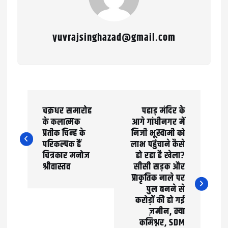
yuvrajsinghazad@gmail.com
P
चक्रधर समारोह
पहाड़ मंदिर के
o
के कलात्मक
आगे गांधीनगर में
प्रतीक चिन्ह के
निजी भूस्वामी को
s
परिकल्पक हैं
लाभ पहुंचाने कैसे
t
चित्रकार मनोज
हो रहा है खेला?
श्रीवास्तव
सीसी सड़क और
n
प्राकृतिक नाले पर
पुल बनने से
a
करोड़ों की हो गई
ज़मीन, क्या
v
कमिश्नर, SDM