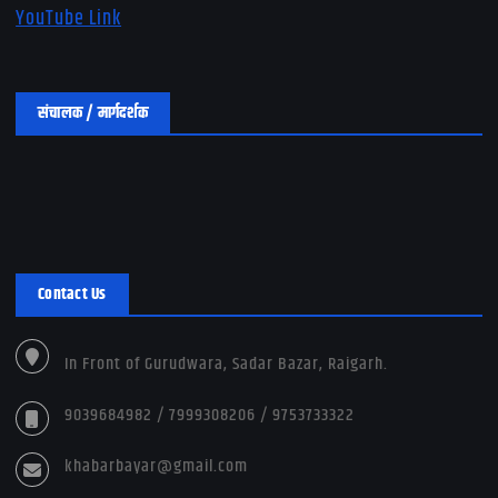
YouTube Link
संचालक / मार्गदर्शक
Contact Us
In Front of Gurudwara, Sadar Bazar, Raigarh.
9039684982 / 7999308206 / 9753733322
khabarbayar@gmail.com