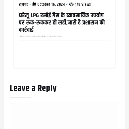
रायगढ़
October 16, 2024
178 views
घरेलू LPG रसोई गैस के व्यावसायिक उपयोग
पर रुक-रुककर ही सही,जारी है प्रशासन की
कार्रवाई
अन्नपूर्णा होटल पर ठोका 10 हज़ार का जुर्माना कलेक्टर ने खाद्य विभाग के अधिकारियों को घरेले एलपीजी रसोई गैस सिलेंडर के व्यावसायिक उपयोग पर कार्रवाई की सख़्त हिदायत दी थी,…
Leave a Reply
Your email address will not be published.
Required fields are marked
*
Comment
*