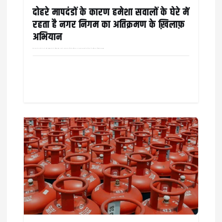
दोहरे मापदंडों के कारण हमेशा सवालों के घेरे में
रहता है नगर निगम का अतिक्रमण के ख़िलाफ़
अभियान
वार्ड नंबर 25 के दायरे में आने वाले कौहाकुंडा क्षेत्र के चिरंजीव दास नगर में मुख्य सड़क किनारे अतिक्रमण कर बनाई गई दुकानों को निगम की अतिक्रमण निवारण टीम द्वारा…