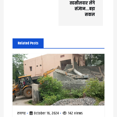
तहसीलदार लेंगे
i
संज्ञान…बड़ा
सवाल
g
a
t
Related Posts
i
o
n
रायगढ़
October 16, 2024
142 views