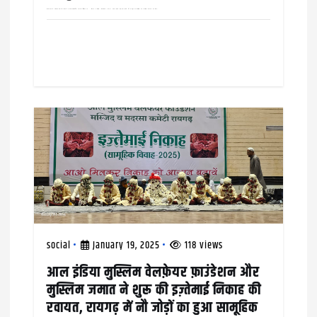
शादी ब्याह में दलाली प्रथा से सामने आता व्यावसायिक स्वरूप चिंताजनक : राकेश अग्रवाल, संस्थापक अध्यक्ष, ADCT इसी अक्टूबर महीने की 25 और 26 तारीख़ को अग्रवाल समाज को साथ…
social
January 19, 2025
118 views
आल इंडिया मुस्लिम वेलफ़ेयर फ़ाउंडेशन और
मुस्लिम जमात ने शुरू की इज़्तेमाई निकाह की
रवायत, रायगढ़ में नौ जोड़ों का हुआ सामूहिक