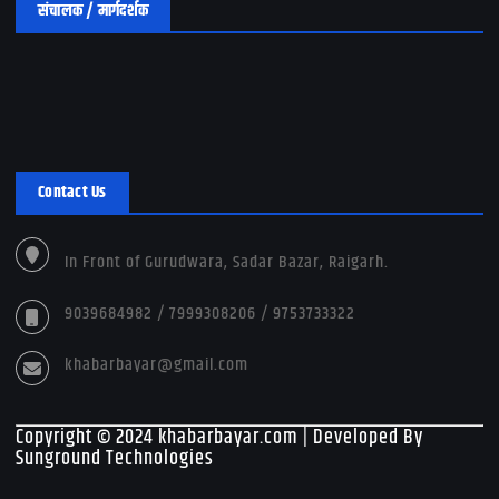
संचालक / मार्गदर्शक
Contact Us
In Front of Gurudwara, Sadar Bazar, Raigarh.
9039684982 / 7999308206 / 9753733322
khabarbayar@gmail.com
Copyright © 2024 khabarbayar.com | Developed By
Sunground Technologies