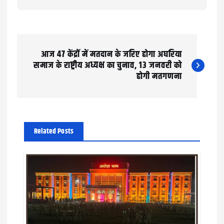
P
आज 47 केंद्रों में मतदान के जरिए होगा अघरिया
o
समाज के राष्ट्रीय अध्यक्ष का चुनाव, 13 जनवरी को
होगी मतगणना
s
t
n
Related Posts
a
v
i
g
a