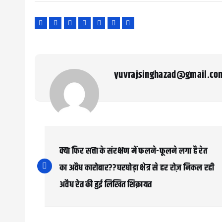
yuvrajsinghazad@gmail.co
P
o
क्या फिर सत्ता के संरक्षण में फलने-फूलने लगा है रेत
s
का अवैध कारोबार??घरघोड़ा क्षेत्र से हर रोज़ निकल रही
अवैध रेत की हुई लिखित शिक़ायत
t
n