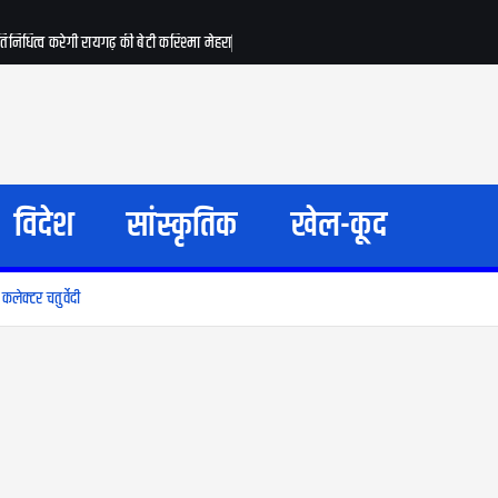
रतिनिधित्व करेगी रायगढ़ की बेटी करिश्मा मेहरा
विदेश
सांस्कृतिक
खेल-कूद
लेक्टर चतुर्वेदी